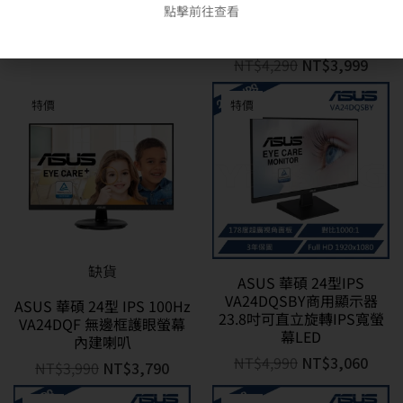
24B2HM2 護眼淨藍光液晶
IPS 2K 100Hz 廣視角螢幕
點擊前往查看
顯示器
(Adaptive
Sync/HDMI/1ms)
NT$
2,999
NT$
2,650
NT$
4,290
NT$
3,999
特價
特價
缺貨
ASUS 華碩 24型IPS
VA24DQSBY商用顯示器
ASUS 華碩 24型 IPS 100Hz
23.8吋可直立旋轉IPS寬螢
VA24DQF 無邊框護眼螢幕
幕LED
內建喇叭
NT$
4,990
NT$
3,060
NT$
3,990
NT$
3,790