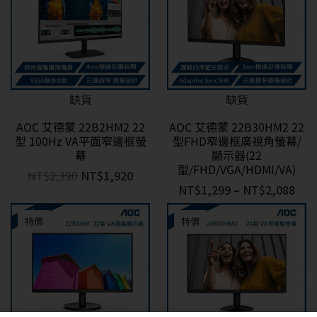
缺貨
缺貨
AOC 艾德蒙 22B2HM2 22
AOC 艾德蒙 22B30HM2 22
型 100Hz VA平面窄邊框螢
型FHD窄邊框廣視角螢幕/
幕
顯示器(22
型/FHD/VGA/HDMI/VA)
NT$
2,390
NT$
1,920
NT$
1,299
–
NT$
2,088
特價
特價