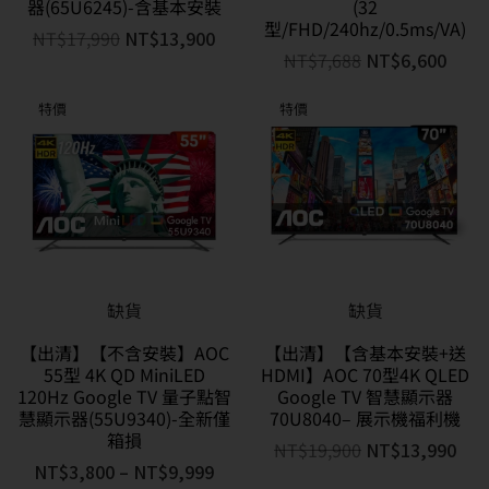
器(65U6245)-含基本安裝
(32
型/FHD/240hz/0.5ms/VA)
NT$
17,990
NT$
13,900
NT$
7,688
NT$
6,600
特價
特價
缺貨
缺貨
【出清】【不含安裝】AOC
【出清】【含基本安裝+送
55型 4K QD MiniLED
HDMI】AOC 70型4K QLED
120Hz Google TV 量子點智
Google TV 智慧顯示器
慧顯示器(55U9340)-全新僅
70U8040– 展示機福利機
箱損
NT$
19,900
NT$
13,990
NT$
3,800
–
NT$
9,999