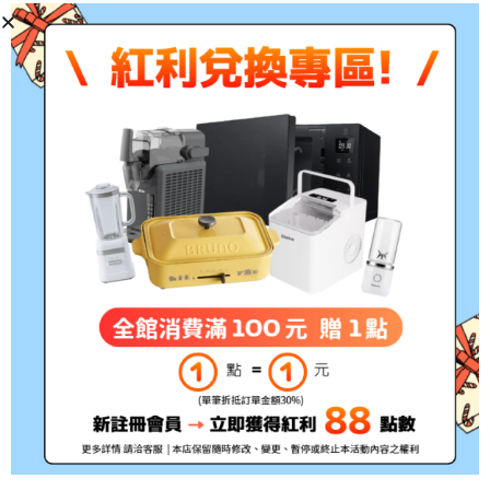
缺貨
缺貨
AOC 艾德蒙 22B3HM 22型
AOC 艾德蒙 24B30HM2 24
VA窄邊框廣角螢幕
型 100Hz VA窄邊框螢幕
Adaptive-Sync技術
NT$
2,699
NT$
2,199
NT$
2,390
NT$
1,860
評分
5.00
滿分 5
特價
特價
缺貨
缺貨
AOC 艾德蒙 24型
AOC 艾德蒙 Q27B3S2 27型