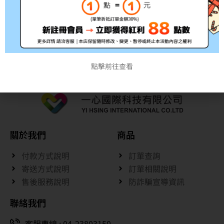
MF644cdw
MF8350Cdn、
MF8360Cdn、
NT$
3,500
–
NT$
15,150
MF8580Cdw、MF729Cdw
NT$
4,900
–
NT$
22,000
點擊前往查看
關於我們
商品
付款方式說明
訂單查詢
寄送方式說明
訂單相關說明
售後服務說明
防詐騙宣導資訊
聯絡我們
客服專線 : 04-23803150