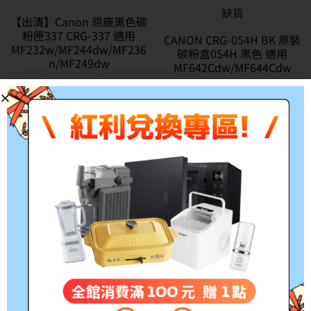
缺貨
【出清】Canon 原廠黑色碳
粉匣337 CRG-337 適用
CANON CRG-054H BK 原裝
MF232w/MF244dw/MF236
碳粉盒054H 黑色 適用
n/MF249dw
MF642Cdw/MF644Cdw
NT$
2,900
–
NT$
3,250
NT$
6,000
NT$
4,000
特價
特價
CANON CRG-054HC CRG-
CANON 原廠碳粉匣(2黑3彩
054HM CRG-054HY CRG-
超值組) CRG-418C CRG-
054HBK 原廠高容量碳粉匣
418M CRG-418Y CRG-
適用 MF642cdw
418BK 原廠碳粉匣 適用