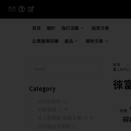
首頁
關於
強打活動
租賃方案
企業議價採購
產品
最新文章
首頁
富 LAIFU
徠富
Category
紅利兌換區
0
平板電腦
0
特價
桌上型電腦/電腦主機
0
紅利贈品兌換區
0