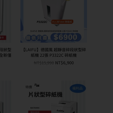
碎段狀型
【LAIFU】德國風 超靜音碎段狀型碎
-全新僅
紙機 22張 P3322C 碎紙機
NT$
15,990
NT$
6,900
特價