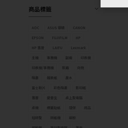
商品標籤
AOC
ASUS 華碩
CANON
EPSON
FUJIFILM
HP
HP 惠普
LAIFU
Lexmark
主機
事務機
副廠
印表機
印表機/事務機
原廠
向物
噴墨
報表紙
墨水
富士軟片
彩色噴墨
影印紙
惠普
愛普生
桌上型電腦
桌機
標籤貼紙
環保
用品
短碎型
碎紙機
碳粉
碳粉匣
筆記型電腦
筆電