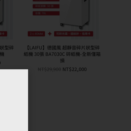
片狀型碎
【LAIFU】德國風 超靜音碎片狀型碎
紙機
紙機 30張 BA7030C 碎紙機-全新僅箱
損
0
NT$
29,900
NT$
22,000