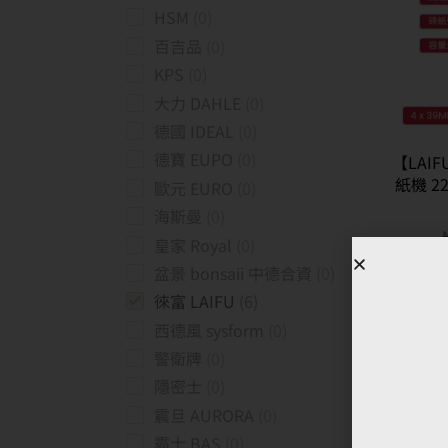
HSM
0
百吉品
0
KPS
0
大力 DAHLE
0
德國 IDEAL
0
德寶 EUPO
0
【LAI
紙機 2
歐元 EURO
0
海斯曼
0
皇家 Royal
0
盆景 bonsaii 中德合資
0
徠富 LAIFU
6
西德風 sysform
0
警衛牌
0
隱密士
0
震旦 AURORA
0
霸士 BAS
0