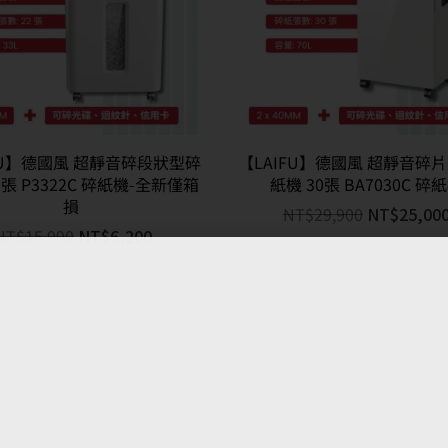
FU】德國風 超靜音碎段狀型碎
【LAIFU】德國風 超靜音碎
2張 P3322C 碎紙機-全新僅箱
紙機 30張 BA7030C 碎
損
NT$
29,900
NT$
25,00
NT$
15,990
NT$
6,200