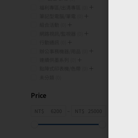
福利專區/出清專區
0
筆記型電腦/筆電
0
組合活動
0
網路視訊/監視器
0
行動通訊
0
辦公事務機器/用品
0
連續供墨系列
0
點陣式印表機/色帶
0
未分類
0
Price
NT$
–
NT$