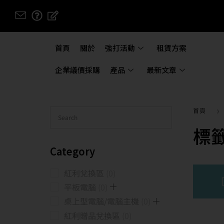
首頁
關於
強打活動
租賃方案
企業議價採購
產品
最新文章
首頁
標
Category
紅利兌換區
0
平板電腦
0
桌上型電腦/電腦主機
0
紅利贈品兌換區
0