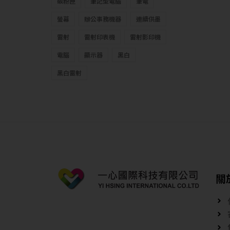
碳粉匣
筆記型電腦
筆電
螢幕
辦公事務機器
連續供墨
雷射
雷射印表機
雷射影印機
電腦
顯示器
黑白
黑白雷射
關