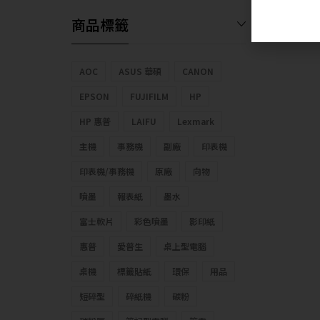
商品標籤
AOC
ASUS 華碩
CANON
EPSON
FUJIFILM
HP
HP 惠普
LAIFU
Lexmark
主機
事務機
副廠
印表機
印表機/事務機
原廠
向物
噴墨
報表紙
墨水
富士軟片
彩色噴墨
影印紙
惠普
愛普生
桌上型電腦
桌機
標籤貼紙
環保
用品
短碎型
碎紙機
碳粉