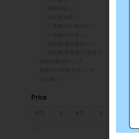
標籤貼紙
0
碳粉匣濾網
0
訂書機/裝訂機耗材
0
訂書機/裝訂機
0
護貝機/護貝機耗材
0
驗鈔機/數幣機/支票機
0
連續供墨系列
0
點陣式印表機/色帶
0
未分類
0
Price
NT$
–
NT$