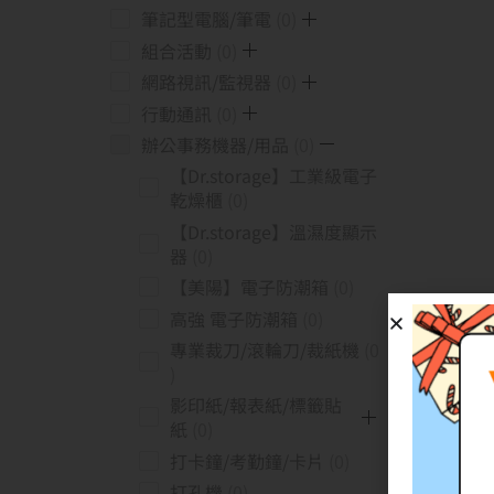
筆記型電腦/筆電
0
組合活動
0
網路視訊/監視器
0
行動通訊
0
辦公事務機器/用品
0
【Dr.storage】工業級電子
乾燥櫃
0
【Dr.storage】溫濕度顯示
器
0
【美陽】電子防潮箱
0
高強 電子防潮箱
0
專業裁刀/滾輪刀/裁紙機
0
影印紙/報表紙/標籤貼
紙
0
打卡鐘/考勤鐘/卡片
0
打孔機
0