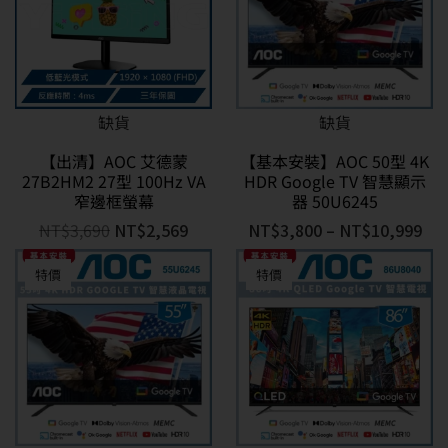
缺貨
缺貨
【出清】AOC 艾德蒙
【基本安裝】AOC 50型 4K
27B2HM2 27型 100Hz VA
HDR Google TV 智慧顯示
窄邊框螢幕
器 50U6245
NT$
3,690
NT$
2,569
NT$
3,800
–
NT$
10,999
特價
特價