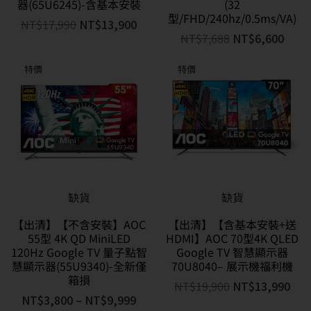
器(65U6245)-含基本安裝
(32
型/FHD/240hz/0.5ms/VA)
NT$
17,990
NT$
13,900
NT$
7,688
NT$
6,600
特價
特價
缺貨
缺貨
【出清】【不含安裝】AOC
【出清】【含基本安裝+送
55型 4K QD MiniLED
HDMI】AOC 70型4K QLED
120Hz Google TV 量子點智
Google TV 智慧顯示器
慧顯示器(55U9340)-全新僅
70U8040– 展示機福利機
箱損
NT$
19,900
NT$
13,990
NT$
3,800
–
NT$
9,999