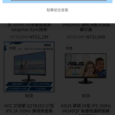
缺貨
缺貨
點擊前往查看
AOC 艾德蒙 24B30HM2 24
AOC 艾德蒙 24型
型 100Hz VA窄邊框螢幕
24B2HM2 護眼淨藍光液晶
Adaptive-Sync技術
顯示器
NT$
2,699
NT$
2,199
NT$
2,999
NT$
2,650
特價
特價
缺貨
缺貨
AOC 艾德蒙 Q27B3S2 27型
ASUS 華碩 24型 IPS 100Hz
IPS 2K 100Hz 廣視角螢幕
VA24DQF 無邊框護眼螢幕