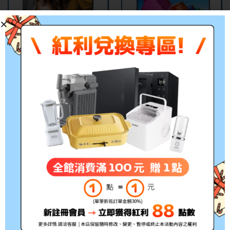
缺貨
缺貨
AOC 艾德蒙 22B30HM2 22
AOC 艾德蒙 22B3HM 22型
型FHD窄邊框廣視角螢幕/
VA窄邊框廣角螢幕
顯示器(22
型/FHD/VGA/HDMI/VA)
NT$
2,390
NT$
1,860
評分
5.00
NT$
1,299
–
NT$
2,088
滿分 5
特價
特價