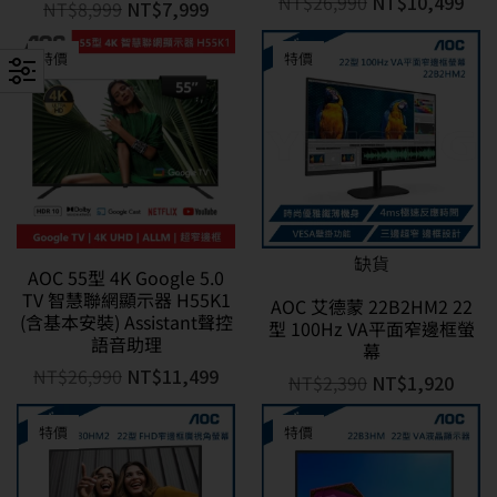
NT$
26,990
NT$
10,499
NT$
8,999
NT$
7,999
特價
特價
缺貨
AOC 55型 4K Google 5.0
TV 智慧聯網顯示器 H55K1
AOC 艾德蒙 22B2HM2 22
(含基本安裝) Assistant聲控
型 100Hz VA平面窄邊框螢
語音助理
幕
NT$
26,990
NT$
11,499
NT$
2,390
NT$
1,920
特價
特價