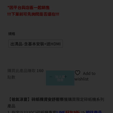
*因平台與店面一起銷售
!!!下單前可先詢問是否還在!!!
規格
出清品-含基本安裝+送HDMI
購買此產品賺取
160
Add to
點數
加入購
wishlist
物車
【爸氣涼夏】碎紙機資安舒壓祭
獲購買限定碎紙機系列
產品
1. 指定(S3330C)碎紙機專案
LINE
好友9折
⇒
前往商品