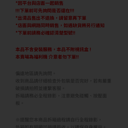
*因平台與店面一起銷售
!!!下單前可先詢問是否還在!!!
*出清品售出不退換，請留意再下單
*店面與網路同時銷售，如遇缺貨將另行通知
*下單前請務必確認清楚型號!!
本品不含安裝服務，本品不附視訊盒 !
本賣場為福利機 介意者勿下單!!
偏遠地區請先詢問。
收到商品請仔細檢查外包裝是否完好，若有嚴重
破損請拍照並連繫客服。
拆箱請務必全程錄影，注意避免碰觸、按壓面
板。
※提醒您本商品拆箱過程請自行全程錄影，
外箱如有明顯凹損請拒收。以確保自身權益。