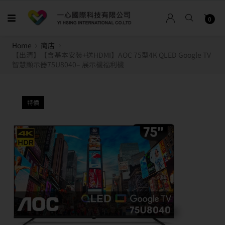
0
Home
商店
【出清】【含基本安裝+送HDMI】AOC 75型4K QLED Google TV
智慧顯示器75U8040– 展示機福利機
特價