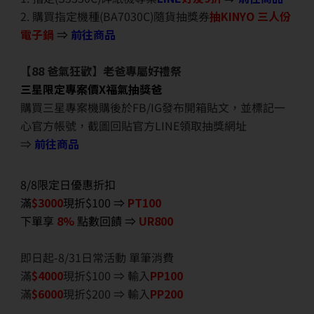
2. 購買指定機種(BA7030C)隨貨抽獎券
抽KINYO 三人份
電子鍋
⇒
前往商品
【88 爸氣狂歡】老爸專屬好禮祭
三星限定專案價X福氣抽獎爸
購買三星專案機購後於FB/IG發布開箱貼文，並標記一
心官方帳號，截圖回貼官方LINE領取抽獎網址
⇒
前往商品
8/8限定日優惠折扣
滿
$3000
現折$100 ⇒
PT100
下單享
8%
點數回饋 ⇒
UR800
即日起-8/31日常活動 單筆消費
滿
$40
00
現折$100 ⇒ 輸入
PP100
滿
$6
000
現折$200 ⇒ 輸入
PP200