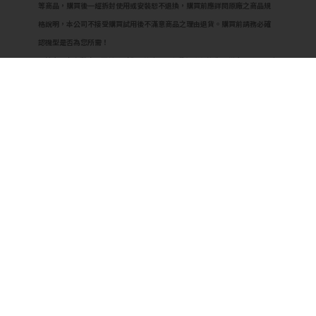
等商品，購買後一經拆封使用或安裝恕不退換，購買前應詳閱原廠之商品規
格說明，本公司不接受購買試用後不滿意商品之理由退貨。購買前請務必確
認機型是否為您所需！
2.若商品本身瑕疵則可於收到貨品後十日內與我們聯繫換貨。從商品收訖起十
天內為退換貨保證期，若超過此期間視同驗收完成不得退換貨。
3.若您所訂購之商品無問題而您欲退貨，退回的商品必須是全新狀態（無拆
封），包括主要商品、使用手冊、註冊回函、週邊零件，否則我們有權拒絕
接收退貨。
4.若商品因消費者個人不當使用拆卸產生人為因素造成故障、損毀、磨損、擦
傷、刮傷、髒汙、包裝破損不完整者，或是發票、附配件不齊者，恕不接受
退貨。
5.由於物流公司每日貨量及交通因素，故無法指定到貨時間，確切配達時間皆
以物流公司實際可配送時間為主。
6.廠商保留出貨與否之權利，如遇商品缺貨、斷貨或其他不可抗拒之因素。
7.商品說明文案為原廠(供應商)所提供，若有變更敬請參照實際商品為準。
8.建議使用原廠耗材，以免失去保固資格。