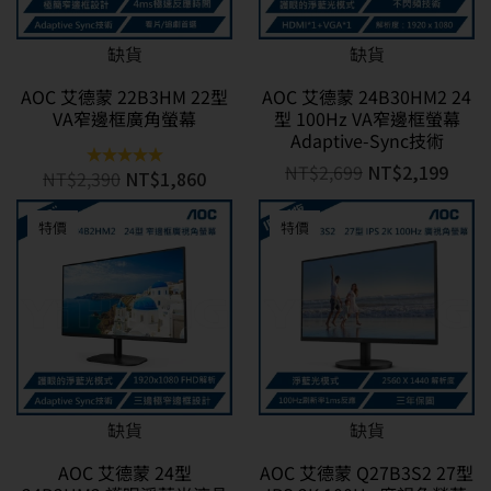
缺貨
缺貨
AOC 艾德蒙 22B3HM 22型
AOC 艾德蒙 24B30HM2 24
VA窄邊框廣角螢幕
型 100Hz VA窄邊框螢幕
Adaptive-Sync技術
NT$
2,699
NT$
2,199
NT$
2,390
NT$
1,860
評分
5.00
滿分 5
特價
特價
缺貨
缺貨
AOC 艾德蒙 24型
AOC 艾德蒙 Q27B3S2 27型