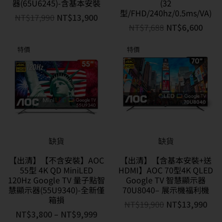
器(65U6245)-含基本安裝
(32
型/FHD/240hz/0.5ms/VA)
NT$
17,990
NT$
13,900
NT$
7,688
NT$
6,600
特價
特價
缺貨
缺貨
【出清】【不含安裝】AOC
【出清】【含基本安裝+送
55型 4K QD MiniLED
HDMI】AOC 70型4K QLED
120Hz Google TV 量子點智
Google TV 智慧顯示器
慧顯示器(55U9340)-全新僅
70U8040– 展示機福利機
箱損
NT$
19,900
NT$
13,990
NT$
3,800
–
NT$
9,999