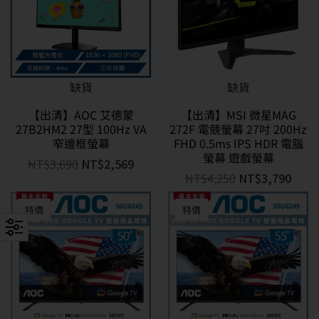
缺貨
缺貨
【出清】AOC 艾德蒙
【出清】MSI 微星MAG
27B2HM2 27型 100Hz VA
272F 電競螢幕 27吋 200Hz
窄邊框螢幕
FHD 0.5ms IPS HDR 電腦
螢幕 遊戲螢幕
NT$
3,690
NT$
2,569
NT$
4,250
NT$
3,790
特價
特價