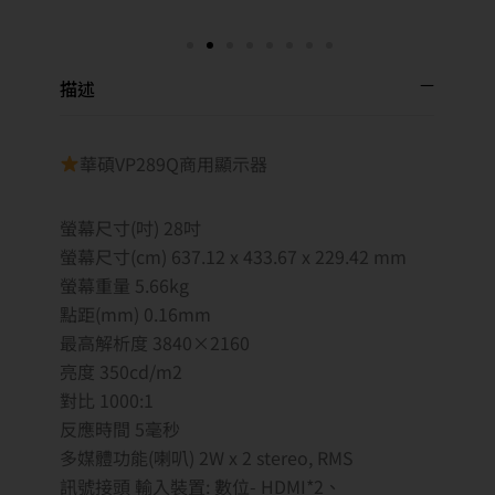
描述
華碩VP289Q商用顯示器
螢幕尺寸(吋) 28吋
螢幕尺寸(cm) 637.12 x 433.67 x 229.42 mm
螢幕重量 5.66kg
點距(mm) 0.16mm
最高解析度 3840×2160
亮度 350cd/m2
對比 1000:1
反應時間 5毫秒
多媒體功能(喇叭) 2W x 2 stereo, RMS
訊號接頭 輸入裝置: 數位- HDMI*2、