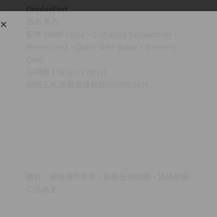
DisplayPort
顏色 黑色
配件 HDMI cable、L-shaped Screwdriver、
Power cord、Quick start guide、Warranty
Card
可視角 178°(H)/178°(V)
保固三年,原廠直接報修0800093456
備註：規格僅供參考，如有任何問題，請依原廠
公告為主。