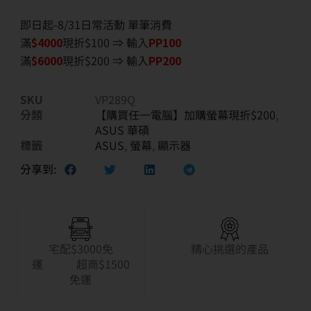
即日起-8/31日常活動 單筆消費
滿
$40
00
現折$100 ⇒ 輸入
PP100
滿
$6
000
現折$200 ⇒ 輸入
PP200
SKU
VP289Q
分類
【購買任一電腦】加購螢幕現折$200
,
ASUS 華碩
標籤
ASUS
,
螢幕
,
顯示器
分享到:
宅配$3000免
精心挑選的產品
運 超商$1500
免運