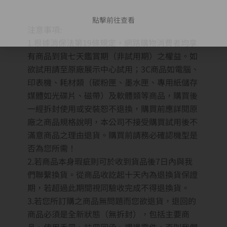
點擊前往查看
注意事項:
1.根據消保法第19條規定，網路購物消費者均享
有商品到貨七天鑑賞期（非試用期）之權益。如
欲試用請至原廠展示中心試用；3C商品如電腦、
印表機、耗材類（碳粉匣、墨水匣、專用紙儲存
媒體如光碟片、磁帶）及軟體類等商品，購買後
一經拆封使用或安裝恕不退換，購買前應詳閱原
廠之商品規格說明，本公司不接受購買試用後不
滿意商品之理由退貨。購買前請務必確認機型是
否為您所需！
2.若商品本身瑕疵則可於收到貨品後7日內與我
們聯繫換貨。從商品收訖起十天內為退換貨保證
期，若超過此期間視同驗收完成不得退換貨。
3.若您所訂購之商品無問題而您欲退貨，退回的
商品必須是全新狀態（無拆封），包括主要商
品、使用手冊、註冊回函、週邊零件，否則我們