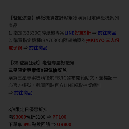
【爸氣涼夏】碎紙機資安舒壓祭
獲購買限定碎紙機系列
產品
1. 指定(S3330C)碎紙機專案
LINE
好友9折
⇒
前往商品
2. 購買指定機種(BA7030C)隨貨抽獎券
抽KINYO 三人份
電子鍋
⇒
前往商品
【88 爸氣狂歡】老爸專屬好禮祭
三星限定專案價X福氣抽獎爸
購買三星專案機購後於FB/IG發布開箱貼文，並標記一
心官方帳號，截圖回貼官方LINE領取抽獎網址
⇒
前往商品
8/8限定日優惠折扣
滿
$3000
現折$100 ⇒
PT100
下單享
8%
點數回饋 ⇒
UR800