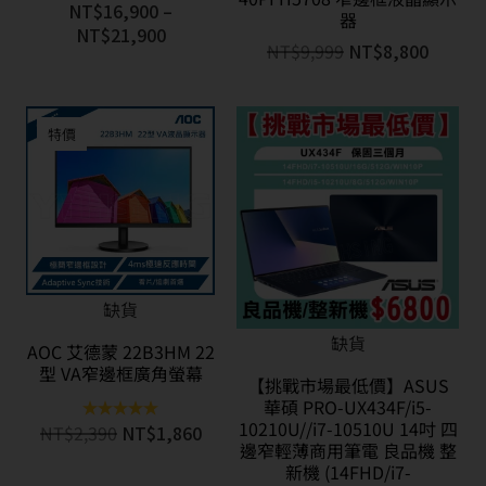
NT$
16,900
–
器
NT$
21,900
NT$
9,999
NT$
8,800
特價
缺貨
缺貨
AOC 艾德蒙 22B3HM 22
型 VA窄邊框廣角螢幕
【挑戰市場最低價】ASUS
華碩 PRO-UX434F/i5-
10210U//i7-10510U 14吋 四
NT$
2,390
NT$
1,860
評分
5.00
邊窄輕薄商用筆電 良品機 整
滿分 5
新機 (14FHD/i7-