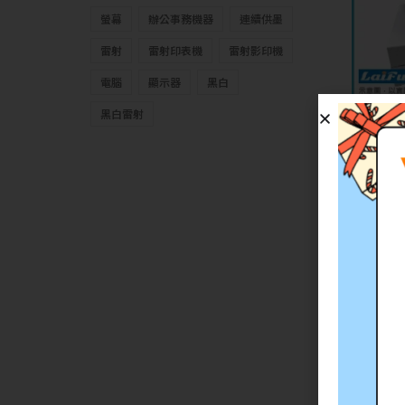
螢幕
辦公事務機器
連續供墨
雷射
雷射印表機
雷射影印機
電腦
顯示器
黑白
黑白雷射
【LAI
生 相容色
LQ-67
特價