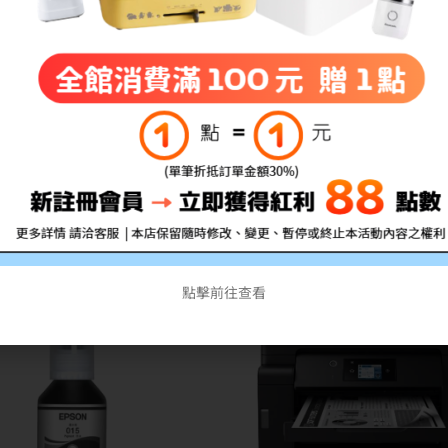
N 原廠黃色墨水 T07M450 適
EPSON 原廠紅色墨水 T07M3
用：L6580
用：L6580
NT$
750
NT$
550
NT$
750
NT$
550
點擊前往查看
特價