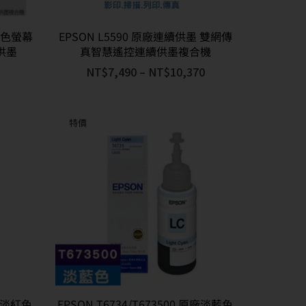
 彩色螢幕
EPSON L5590 原廠連續供墨 雙網傳
供墨
真智慧遙控連續供墨複合機
NT$
7,490
–
NT$
10,370
特價
原廠淡紅色
EPSON T6734/T673500 原廠淡藍色