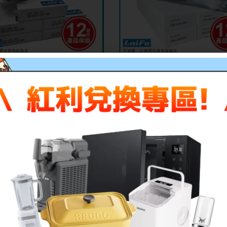
FU耗材買十送一】EPSON 愛普
【LAIFU耗材買十送一】EPS
帶S015016 / S015535 適用
生 相容色帶S015611 適用 
0/670C/680/680C【五入優惠
690CIIN/LQ-690CII/LQ-69
組】
優惠組】
NT$
60
–
NT$
199
NT$
90
–
NT$
420
特價