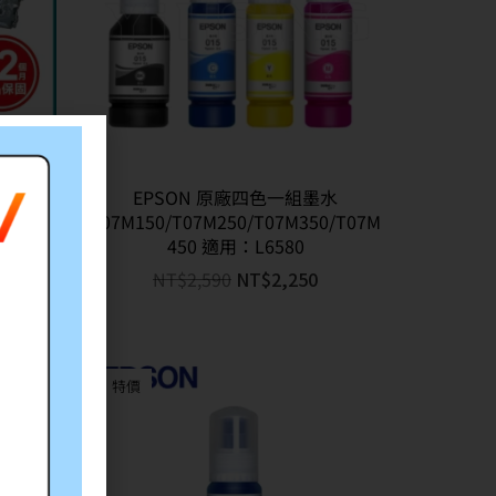
ON 愛普
EPSON 原廠四色一組墨水
LQ-
T07M150/T07M250/T07M350/T07M
0C 【五入
450 適用：L6580
NT$
2,590
NT$
2,250
特價