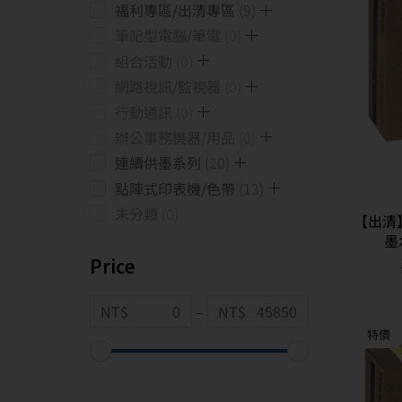
福利專區/出清專區
9
筆記型電腦/筆電
0
組合活動
0
網路視訊/監視器
0
行動通訊
0
辦公事務機器/用品
0
連續供墨系列
20
點陣式印表機/色帶
13
未分類
0
【出清】
墨
Price
NT$
–
NT$
特價