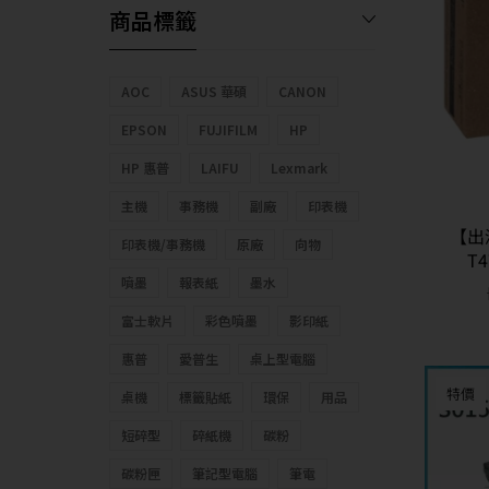
商品標籤
AOC
ASUS 華碩
CANON
EPSON
FUJIFILM
HP
HP 惠普
LAIFU
Lexmark
主機
事務機
副廠
印表機
【出
印表機/事務機
原廠
向物
T4
噴墨
報表紙
墨水
富士軟片
彩色噴墨
影印紙
惠普
愛普生
桌上型電腦
特價
桌機
標籤貼紙
環保
用品
短碎型
碎紙機
碳粉
碳粉匣
筆記型電腦
筆電