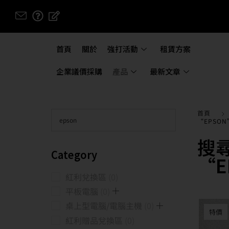
首頁
關於
強打活動
租賃方案
企業議價採購
產品
最新文章
首頁
“EPSO
搜
Category
“E
紅利兌換區
0
平板電腦
0
桌上型電腦/電腦主機
0
特價
紅利贈品兌換區
0