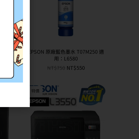
50 適
EPSON 原廠藍色墨水 T07M250 適
用：L6580
NT$
750
NT$
550
特價