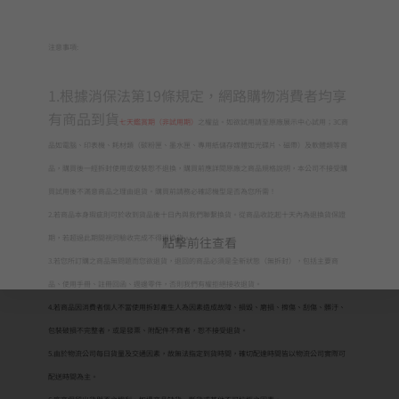
注意事項:
1.根據消保法第19條規定，網路購物消費者均享
有商品到貨
七天鑑賞期（非試用期）
之權益。如欲試用請至原廠展示中心試用；3C商
品如電腦、印表機、耗材類（碳粉匣、墨水匣、專用紙儲存媒體如光碟片、磁帶）及軟體類等商
品，購買後一經拆封使用或安裝恕不退換，購買前應詳閱原廠之商品規格說明，本公司不接受購
買試用後不滿意商品之理由退貨。購買前請務必確認機型是否為您所需！
2.若商品本身瑕疵則可於收到貨品後十日內與我們聯繫換貨。從商品收訖起十天內為退換貨保證
期，若超過此期間視同驗收完成不得退換貨。
點擊前往查看
3.若您所訂購之商品無問題而您欲退貨，退回的商品必須是全新狀態（無拆封），包括主要商
品、使用手冊、註冊回函、週邊零件，否則我們有權拒絕接收退貨。
4.若商品因消費者個人不當使用拆卸產生人為因素造成故障、損毀、磨損、擦傷、刮傷、髒汙、
包裝破損不完整者，或是發票、附配件不齊者，恕不接受退貨。
5.由於物流公司每日貨量及交通因素，故無法指定到貨時間，確切配達時間皆以物流公司實際可
配送時間為主。