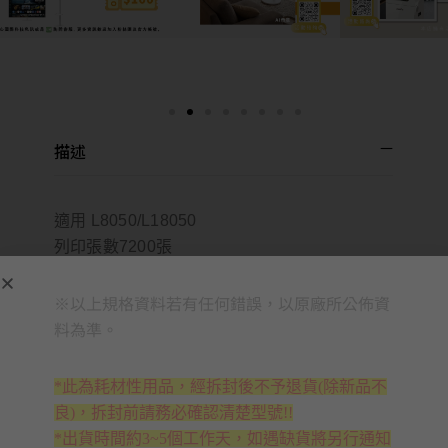
描述
適用 L8050/L18050
列印張數7200張
※以上規格資料若有任何錯誤，以原廠所公佈資
料為準。
*此為耗材性用品，經拆封後不予退貨(除新品不
良)，拆封前請務必確認清楚型號!!
*出貨時間約3~5個工作天，如遇缺貨將另行通知