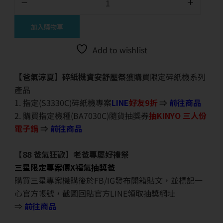
加入購物車
Add to wishlist
【爸氣涼夏】碎紙機資安舒壓祭
獲購買限定碎紙機系列
產品
1. 指定(S3330C)碎紙機專案
LINE
好友9折
⇒
前往商品
2. 購買指定機種(BA7030C)隨貨抽獎券
抽KINYO 三人份
電子鍋
⇒
前往商品
【88 爸氣狂歡】老爸專屬好禮祭
三星限定專案價X福氣抽獎爸
購買三星專案機購後於FB/IG發布開箱貼文，並標記一
心官方帳號，截圖回貼官方LINE領取抽獎網址
⇒
前往商品