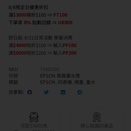
8/8限定日優惠折扣
滿
$3000
現折$100 ⇒
PT100
下單享
8%
點數回饋 ⇒
UR800
即日起-8/31日常活動 單筆消費
滿
$40
00
現折$100 ⇒ 輸入
PP100
滿
$6
000
現折$200 ⇒ 輸入
PP200
SKU
T09D300
分類
EPSON 原廠墨水匣
標籤
EPSON
,
印表機
,
噴墨
,
墨水
分享到:
宅配$3000免
精心挑選的產品