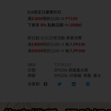
8/8限定日優惠折扣
滿
$3000
現折$100 ⇒
PT100
下單享
8%
點數回饋 ⇒
UR800
即日起-8/31日常活動 單筆消費
滿
$40
00
現折$100 ⇒ 輸入
PP100
滿
$6
000
現折$200 ⇒ 輸入
PP200
SKU
T07M150
分類
EPSON 原廠墨水匣
標籤
EPSON
,
印表機
,
噴墨
,
墨水
分享到: