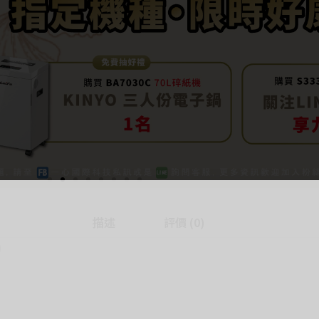
描述
評價 (0)
)