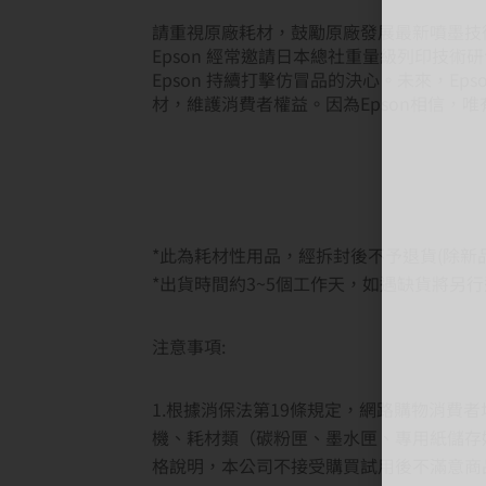
請重視原廠耗材，鼓勵原廠發展最新噴墨技
Epson 經常邀請日本總社重量級列印技術
Epson 持續打擊仿冒品的決心。未來，
材，維護消費者權益。因為Epson相信，
*此為耗材性用品，經拆封後不予退貨(除新品
*出貨時間約3~5個工作天，如遇缺貨將另
注意事項:
1.根據消保法第19條規定，網路購物消費
機、耗材類（碳粉匣、墨水匣、專用紙儲存
格說明，本公司不接受購買試用後不滿意商