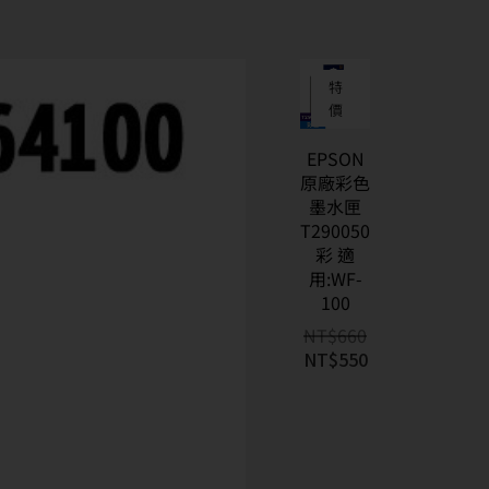
特
價
EPSON
原廠彩色
墨水匣
T290050
彩 適
用:WF-
100
NT$
660
NT$
550