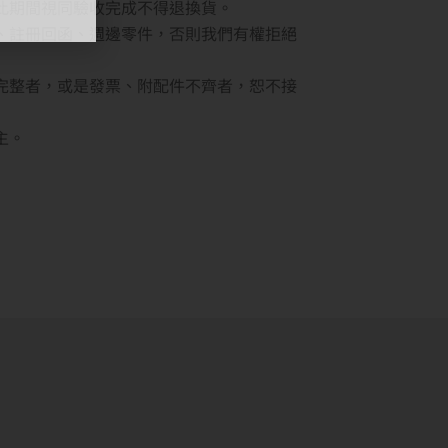
此期間視同驗收完成不得退換貨。
、註冊回函、週邊零件，否則我們有權拒絕
完整者，或是發票、附配件不齊者，恕不接
主。