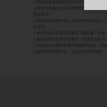
2.若商品本身瑕疵則可於收到貨品後十日
3.若您所訂購之商品無問題而您欲退貨，
接收退貨。
4.若商品因消費者個人不當使用拆卸產生
受退貨。
5.由於物流公司每日貨量及交通因素，故
6.廠商保留出貨與否之權利，如遇商品缺
7.商品說明文案為原廠(供應商)所提供，
8.建議使用原廠耗材，以免失去保固資格。