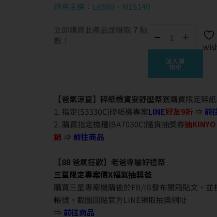
適用主機：L6580、M15140
立即購買此產品並賺取
7
點
數！
wish
加入購
物車
【爸氣涼夏】碎紙機資安舒壓祭
獲購買限定碎紙
1. 指定(S3330C)碎紙機專案
LINE
好友9折
⇒
前
2. 購買指定機種(BA7030C)隨貨抽獎券
抽KINY
鍋
⇒
前往商品
【88 爸氣狂歡】老爸專屬好禮祭
三星限定專案價X福氣抽獎爸
購買三星專案機購後於FB/IG發布開箱貼文，
帳號，截圖回貼官方LINE領取抽獎網址
⇒
前往商品