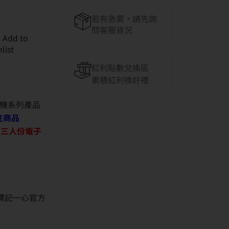
若有急需，請先詢
問客服貨況
Add to
list
紅利點數兌換區
累積紅利換好禮
機系列產品
往商品
O 三人份電子
並標記一心官方