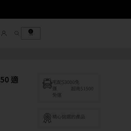
0
50 適
宅配$3000免
運 超商$1500
免運
精心挑選的產品