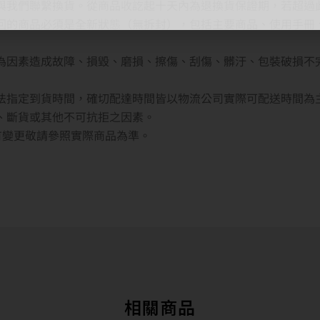
內與我們聯繫換貨。從商品收訖起十天內為退換貨保證期，若超過
退回的商品必須是全新狀態（無拆封），包括主要商品、使用手冊
人為因素造成故障、損毀、磨損、擦傷、刮傷、髒汙、包裝破損不
無法指定到貨時間，確切配達時間皆以物流公司實際可配送時間為
貨、斷貨或其他不可抗拒之因素。
若有變更敬請參照實際商品為準。
相關商品