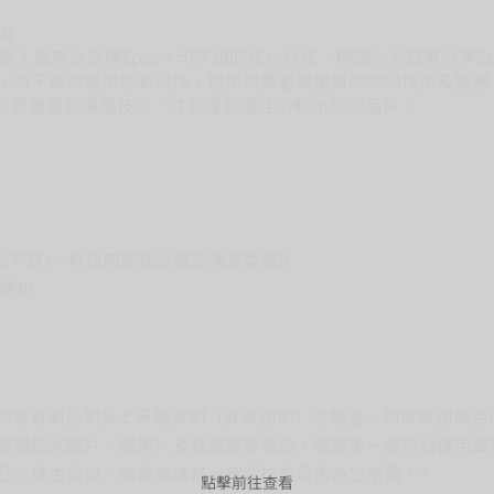
術
研發人員來台宣傳Epson 印字頭的核心科技，與國內消費者分享
Epson將不斷的運用創新科技，提供消費者最優質的列印技術及
唯有原廠最新噴墨技術，才能達到最佳的輸出列印品質。
不良)，拆封前請務必確認清楚型號!!
行通知
者均享有商品到貨
七天鑑賞期（非試用期）
之權益。如欲試用請至
媒體如光碟片、磁帶）及軟體類等商品，購買後一經拆封使用或
品之理由退貨。購買前請務必確認機型是否為您所需！?
點擊前往查看