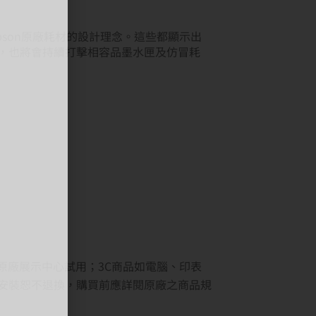
Epson原廠耗材的設計理念。這些都顯示出
服務，也將會持續打擊相容品墨水匣及仿冒耗
原廠展示中心試用；3C商品如電腦、印表
安裝恕不退換，購買前應詳閱原廠之商品規