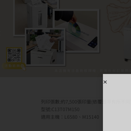
列印張數:約7,500張印量(依覆蓋率有所不同
型號:C13T07M150
適用主機：L6580、M15140