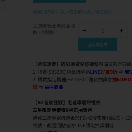
適用 EPSON AL-M220DN/AL-M310DN
立即購買此產品並賺
取
14
點數！
加入購物車
【爸氣涼夏】碎紙機資安舒壓祭
獲購買限定碎紙
1. 指定(S3330C)碎紙機專案
LINE
好友9折
⇒
前
2. 購買指定機種(BA7030C)隨貨抽獎券
抽KINY
鍋
⇒
前往商品
【88 爸氣狂歡】老爸專屬好禮祭
三星限定專案價X福氣抽獎爸
購買三星專案機購後於FB/IG發布開箱貼文，
帳號，截圖回貼官方LINE領取抽獎網址