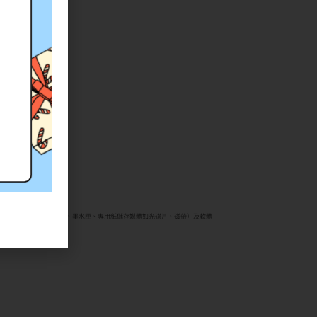
印表機、耗材類（碳粉匣、墨水匣、專用紙儲存媒體如光碟片、磁帶）及軟體