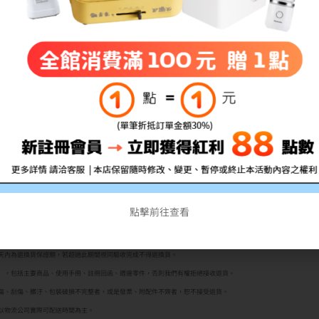
適用機型：AL-M220DN/AL-M310DN
備註:所有的印量均是在A4紙張上列印5%的覆蓋率計算
不良)，拆封前請務必確認清楚型號!!
行通知
點擊前往查看
者均享有商品到貨
七天鑑賞期（非試用期）
之權益。如欲試用請至原廠展示中心試用；3C商品如電腦、
格說明，本公司不接受購買試用後不滿意商品之理由退貨。購買前請務必確認機型是否為您所需！
十天內為退換貨保證期，若超過此期間視同驗收完成不得退換貨。
封），包括主要商品、使用手冊、註冊回函、週邊零件，否則我們有權拒絕接收退貨。
擦傷、刮傷、髒汙、包裝破損不完整者，或是發票、附配件不齊者，恕不接受退貨。
以物流公司實際可配送時間為主。