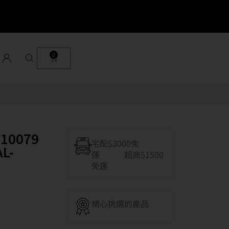
0
10079
宅配$3000免
L-
運 超商$1500
免運
精心挑選的產品