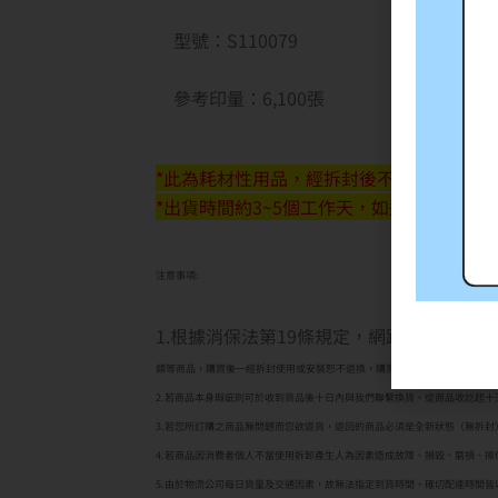
型號：S110079
參考印量：6,100張
*此為耗材性用品，經拆封後不予退貨(除新品
*出貨時間約3~5個工作天，如遇缺貨將另
注意事項:
1.根據消保法第19條規定，網路購物消費
類等商品，購買後一經拆封使用或安裝恕不退換，購買前應詳閱原廠之商品規
2.若商品本身瑕疵則可於收到貨品後十日內與我們聯繫換貨。從商品收訖起
3.若您所訂購之商品無問題而您欲退貨，退回的商品必須是全新狀態（無拆
4.若商品因消費者個人不當使用拆卸產生人為因素造成故障、損毀、磨損、
5.由於物流公司每日貨量及交通因素，故無法指定到貨時間，確切配達時間皆