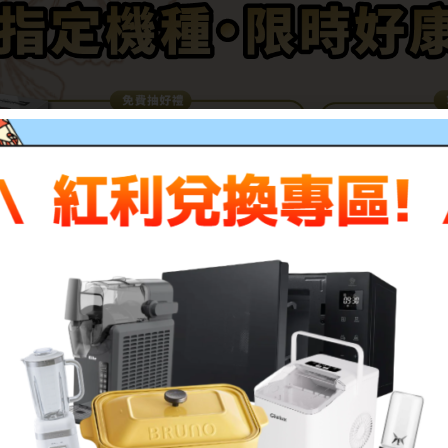
描述
評價 (0)
EPSON 高印量環保碳粉匣