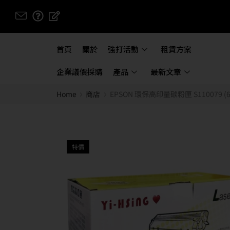
首頁
關於
強打活動
租賃方案
企業議價採購
產品
最新文章
Home
商店
EPSON 環保高印量碳粉匣 S110079 (6,
特價