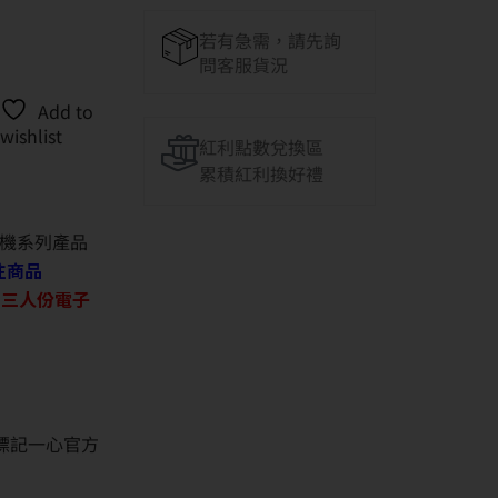
若有急需，請先詢
問客服貨況
Add to
wishlist
紅利點數兌換區
累積紅利換好禮
機系列產品
往商品
O 三人份電子
並標記一心官方