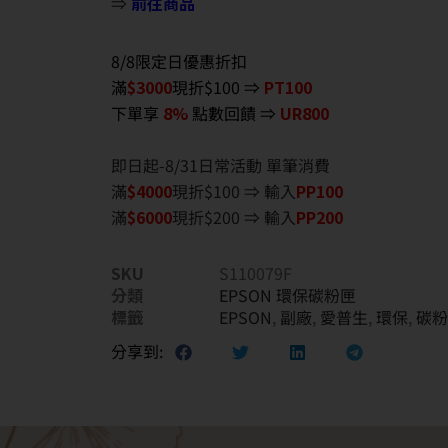
⇒
前往商品
8/8限定日優惠折扣
滿
$3000
現折$100 ⇒
PT100
下單享
8%
點數回饋 ⇒
UR800
即日起-8/31日常活動 單筆消費
滿
$40
00
現折$100 ⇒ 輸入
PP100
滿
$6
000
現折$200 ⇒ 輸入
PP200
SKU
S110079F
分類
EPSON 環保碳粉匣
標籤
EPSON
,
副廠
,
愛普生
,
環保
,
碳粉
分享到: