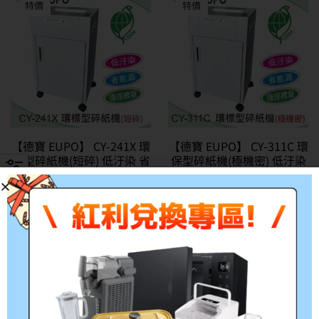
特價
特價
【德寶 EUPO】 CY-241X 環
【德寶 EUPO】 CY-311C 環
保型碎紙機(短碎) 低汙染 省
保型碎紙機(極機密) 低汙染
能源 環保標章
省能源 環保標章
NT$
26,400
NT$
22,000
NT$
39,600
NT$
33,000
特價
特價