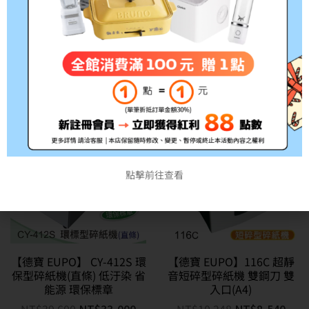
【德寶 EUPO】 CY-311S 環
【德寶 EUPO】 CY-412C 環
保型碎紙機(直條) 低汙染 省
保型碎紙機(短碎) 低汙染 省
能源 環保標章
能源 環保標章
NT$
31,200
NT$
26,000
NT$
46,800
NT$
39,000
特價
特價
點擊前往查看
【德寶 EUPO】 CY-412S 環
【德寶 EUPO】116C 超靜
保型碎紙機(直條) 低汙染 省
音短碎型碎紙機 雙鋼刀 雙
能源 環保標章
入口(A4)