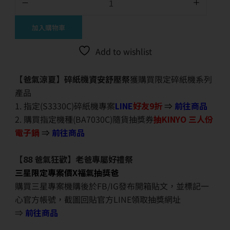
加入購物車
Add to wishlist
【爸氣涼夏】碎紙機資安舒壓祭
獲購買限定碎紙機系列
產品
1. 指定(S3330C)碎紙機專案
LINE
好友9折
⇒
前往商品
2. 購買指定機種(BA7030C)隨貨抽獎券
抽KINYO 三人份
電子鍋
⇒
前往商品
【88 爸氣狂歡】老爸專屬好禮祭
三星限定專案價X福氣抽獎爸
購買三星專案機購後於FB/IG發布開箱貼文，並標記一
心官方帳號，截圖回貼官方LINE領取抽獎網址
⇒
前往商品