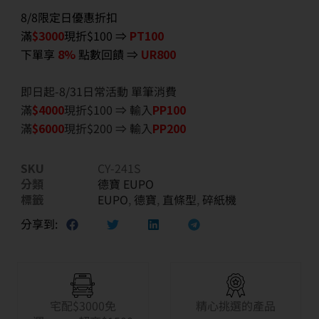
8/8限定日優惠折扣
滿
$3000
現折$100 ⇒
PT100
下單享
8%
點數回饋 ⇒
UR800
即日起-8/31日常活動 單筆消費
滿
$40
00
現折$100 ⇒ 輸入
PP100
滿
$6
000
現折$200 ⇒ 輸入
PP200
SKU
CY-241S
分類
德寶 EUPO
標籤
EUPO
,
德寶
,
直條型
,
碎紙機
分享到:
宅配$3000免
精心挑選的產品