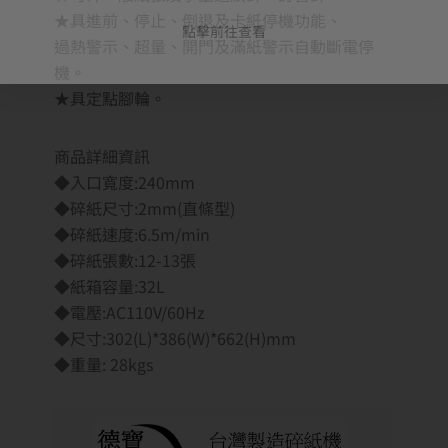
★具進前、停止、倒退及卡紙停機功能、
點擊前往查看
過熱警示、超量、開門及滿紙警示自動斷電停
機。
★具定點腳輪。
商品詳細資訊
◆入口寬度:240mm
◆碎紙尺寸:2mm(直條型)
◆碎紙速度:6.5m/min
◆碎紙張數:12-13張
◆紙箱容量:32L
◆電壓:AC110V/60Hz
◆尺寸:302(L)*386(W)*662(H)mm
◆重量: 28kgs