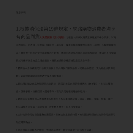
注意事項:
1.根據消保法第19條規定，網路購物消費者均享
有商品到貨
七天鑑賞期（非試用期）
之權益。如欲試用請至原廠展示中心試用；3C商
品如電腦、印表機、耗材類（碳粉匣、墨水匣、專用紙儲存媒體如光碟片、磁帶）及軟體類等商
品，購買後一經拆封使用或安裝恕不退換，購買前應詳閱原廠之商品規格說明，本公司不接受購
買試用後不滿意商品之理由退貨。購買前請務必確認機型是否為您所需！
2.若商品本身瑕疵則可於收到貨品後十日內與我們聯繫換貨。從商品收訖起十天內為退換貨保證
期，若超過此期間視同驗收完成不得退換貨。
3.若您所訂購之商品無問題而您欲退貨，退回的商品必須是全新狀態（無拆封），包括主要商
品、使用手冊、註冊回函、週邊零件，否則我們有權拒絕接收退貨。
4.若商品因消費者個人不當使用拆卸產生人為因素造成故障、損毀、磨損、擦傷、刮傷、髒汙、
包裝破損不完整者，或是發票、附配件不齊者，恕不接受退貨。
5.由於物流公司每日貨量及交通因素，故無法指定到貨時間，確切配達時間皆以物流公司實際可
配送時間為主。
6.廠商保留出貨與否之權利，如遇商品缺貨、斷貨或其他不可抗拒之因素。