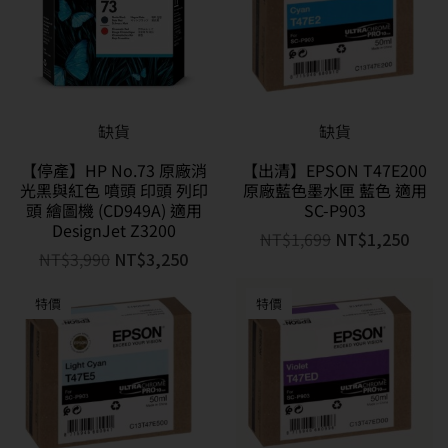
缺貨
缺貨
【停產】HP No.73 原廠消
【出清】EPSON T47E200
光黑與紅色 噴頭 印頭 列印
原廠藍色墨水匣 藍色 適用
頭 繪圖機 (CD949A) 適用
SC-P903
DesignJet Z3200
NT$
1,699
NT$
1,250
NT$
3,990
NT$
3,250
特價
特價