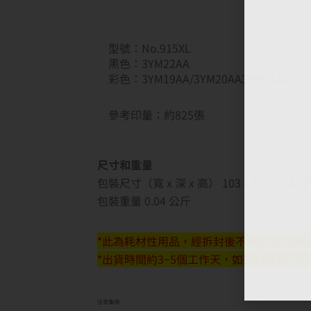
型號：No.915XL
黑色：3YM22AA
彩色：3YM19AA/3YM20AA3YM21AA
參考印量：約825張
尺寸和重量
包裝尺寸（寬 x 深 x 高） 103 x 110 x 24 
包裝重量 0.04 公斤
*此為耗材性用品，經拆封後不予退貨(除新品
*出貨時間約3~5個工作天，如遇缺貨將另
注意事項: