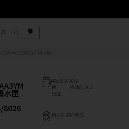
0
20/8022/8028/8026 AiO
宅配$3000免
0AA3YM
運 超商$1500
量墨水匣
免運
8/8026
精心挑選的產品