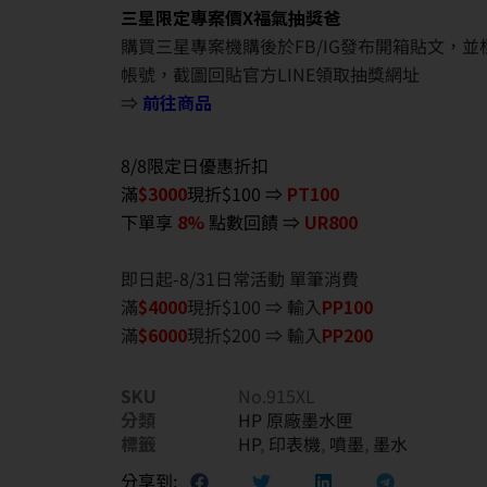
三星限定專案價X福氣抽獎爸
購買三星專案機購後於FB/IG發布開箱貼文，
帳號，截圖回貼官方LINE領取抽獎網址
⇒
前往商品
8/8限定日優惠折扣
滿
$3000
現折$100 ⇒
PT100
下單享
8%
點數回饋 ⇒
UR800
即日起-8/31日常活動 單筆消費
滿
$40
00
現折$100 ⇒ 輸入
PP100
滿
$6
000
現折$200 ⇒ 輸入
PP200
SKU
No.915XL
分類
HP 原廠墨水匣
標籤
HP
,
印表機
,
噴墨
,
墨水
分享到: