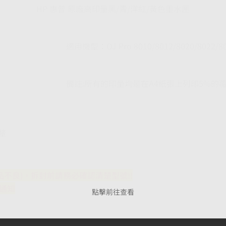
HP 惠普 原廠高印量黑/青/洋紅/黃色墨水匣
適用機型：OJ Pro 8010/8012/8020/8022/80
備註:所有的印量均是在A4紙張上列印5%的
公釐
不良)，拆封前請務必確認清楚型號!!
行通知
點擊前往查看