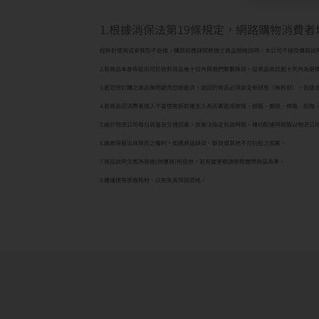
1.根據消保法第19條規定，網路購物消費
經拆封使用或安裝恕不退換，購買前應詳閱原廠之商品規格說明，本公司不接受購買試
2.若商品本身瑕疵則可於收到貨品後十日內與我們聯繫換貨。從商品收訖起十天內為退
3.若您所訂購之商品無問題而您欲退貨，退回的商品必須是全新狀態（無拆封），包括
4.若商品因消費者個人不當使用拆卸產生人為因素造成故障、損毀、磨損、擦傷、刮傷
5.由於物流公司每日貨量及交通因素，故無法指定到貨時間，確切配達時間皆以物流公
6.廠商保留出貨與否之權利，如遇商品缺貨、斷貨或其他不可抗拒之因素。
7.商品說明文案為原廠(供應商)所提供，若有變更敬請參照實際商品為準。
8.建議使用原廠耗材，以免失去保固資格。