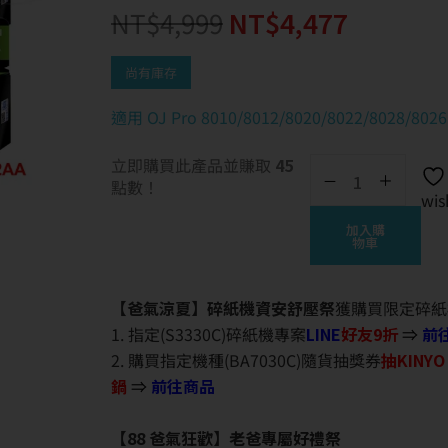
NT$
4,999
NT$
4,477
尚有庫存
適用 OJ Pro 8010/8012/8020/8022/8028/8026
立即購買此產品並賺取
45
點數！
wis
加入購
物車
【爸氣涼夏】碎紙機資安舒壓祭
獲購買限定碎紙
1. 指定(S3330C)碎紙機專案
LINE
好友9折
⇒
前
2. 購買指定機種(BA7030C)隨貨抽獎券
抽KINY
鍋
⇒
前往商品
【88 爸氣狂歡】老爸專屬好禮祭