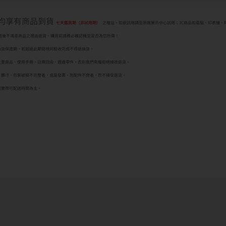
者均享有商品到貨
七天鑑賞期（非試用期）
之權益。如欲試用請至原廠展示中心試用；3C商品如電腦、印表機、
用後不滿意商品之理由退貨。購買前請務必確認機型是否為您所需！
換貨保證期，若超過此期間視同驗收完成不得退換貨。
主要商品、使用手冊、註冊回函、週邊零件，否則我們有權拒絕接收退貨。
、髒汙、包裝破損不完整者，或是發票、附配件不齊者，恕不接受退貨。
司實際可配送時間為主。