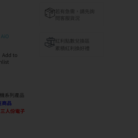
若有急需，請先詢
問客服貨況
 AiO
紅利點數兌換區
累積紅利換好禮
Add to
hlist
機系列產品
往商品
O 三人份電子