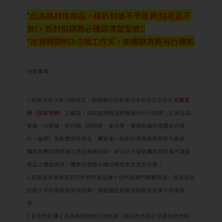
*此為耗材性用品，經拆封後不予退貨(除新品不
良)，拆封前請務必確認清楚型號!!
*出貨時間約3~5個工作天，如遇缺貨將另行通知
注意事項:
1.根據消保法第19條規定，網路購物消費者均享有商品到貨
七天鑑賞
期（非試用期）
之權益。如欲試用請至原廠展示中心試用；3C商品如
電腦、印表機、耗材類（碳粉匣、墨水匣、專用紙儲存媒體如光碟
片、磁帶）及軟體類等商品，購買後一經拆封使用或安裝恕不退換，
購買前應詳閱原廠之商品規格說明，本公司不接受購買試用後不滿意
商品之理由退貨。購買前請務必確認機型是否為您所需！
2.若商品本身瑕疵則可於收到貨品後十日內與我們聯繫換貨。從商品收
訖起十天內為退換貨保證期，若超過此期間視同驗收完成不得退換
貨。
3.若您所訂購之商品無問題而您欲退貨，退回的商品必須是全新狀態