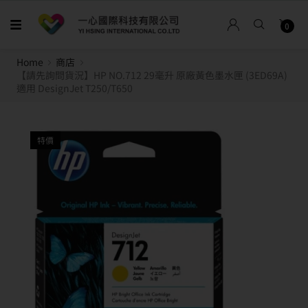
0
Home
商店
【請先詢問貨況】HP NO.712 29毫升 原廠黃色墨水匣 (3ED69A)
適用 DesignJet T250/T650
特價