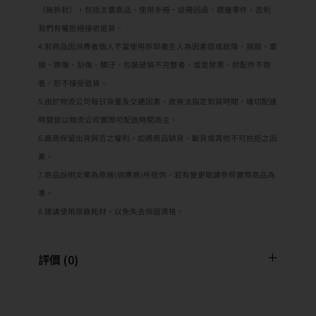
（無拆封），包括主要商品、使用手冊、註冊回函、週邊零件，否則
我們有權拒絕接收退貨。
4.若商品因消費者個人不當使用拆卸產生人為因素造成故障、損毀、磨
損、擦傷、刮傷、髒汙、包裝破損不完整者，或是發票、附配件不齊
者，恕不接受退貨。
5.由於物流公司每日貨量及交通因素，故無法指定到貨時間，確切配達
時間皆以物流公司實際可配送時間為主。
6.廠商保留出貨與否之權利，如遇商品缺貨、斷貨或其他不可抗拒之因
素。
7.商品說明文案為原廠(供應商)所提供，若有變更敬請參照實際商品為
準。
8.建議使用原廠耗材，以免失去保固資格。
評價 (0)