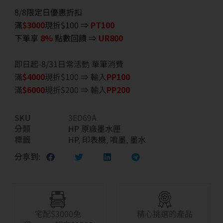
8/8限定日優惠折扣
滿
$3000
現折$100 ⇒
PT100
下單享
8%
點數回饋 ⇒
UR800
即日起-8/31日常活動 單筆消費
滿
$40
00
現折$100 ⇒ 輸入
PP100
滿
$6
000
現折$200 ⇒ 輸入
PP200
SKU
3ED69A
分類
HP 原廠墨水匣
標籤
HP
,
印表機
,
噴墨
,
墨水
分享到:
宅配$3000免
精心挑選的產品