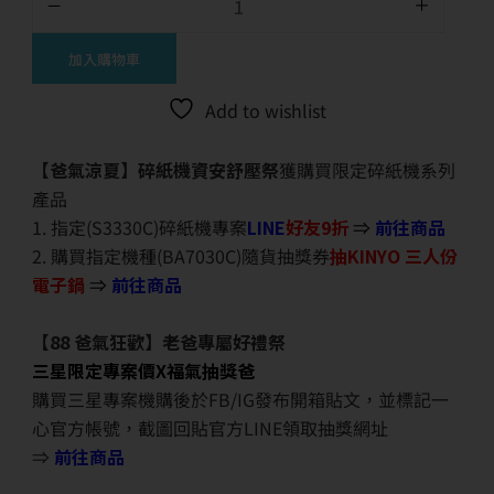
加入購物車
Add to wishlist
【爸氣涼夏】碎紙機資安舒壓祭
獲購買限定碎紙機系列
產品
1. 指定(S3330C)碎紙機專案
LINE
好友9折
⇒
前往商品
2. 購買指定機種(BA7030C)隨貨抽獎券
抽KINYO 三人份
電子鍋
⇒
前往商品
【88 爸氣狂歡】老爸專屬好禮祭
三星限定專案價X福氣抽獎爸
購買三星專案機購後於FB/IG發布開箱貼文，並標記一
心官方帳號，截圖回貼官方LINE領取抽獎網址
⇒
前往商品