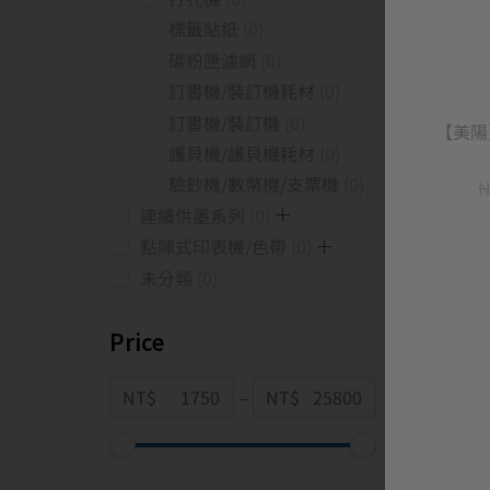
標籤貼紙
0
碳粉匣濾網
0
訂書機/裝訂機耗材
0
訂書機/裝訂機
0
【美陽
護貝機/護貝機耗材
0
驗鈔機/數幣機/支票機
0
N
連續供墨系列
0
點陣式印表機/色帶
0
未分類
0
Price
NT$
–
NT$