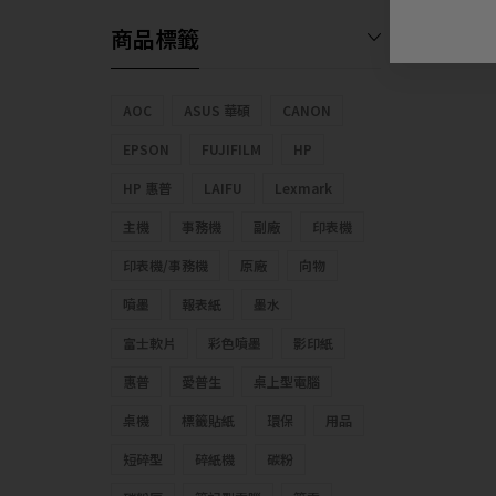
商品標籤
AOC
ASUS 華碩
CANON
EPSON
FUJIFILM
HP
HP 惠普
LAIFU
Lexmark
主機
事務機
副廠
印表機
印表機/事務機
原廠
向物
噴墨
報表紙
墨水
富士軟片
彩色噴墨
影印紙
惠普
愛普生
桌上型電腦
桌機
標籤貼紙
環保
用品
短碎型
碎紙機
碳粉