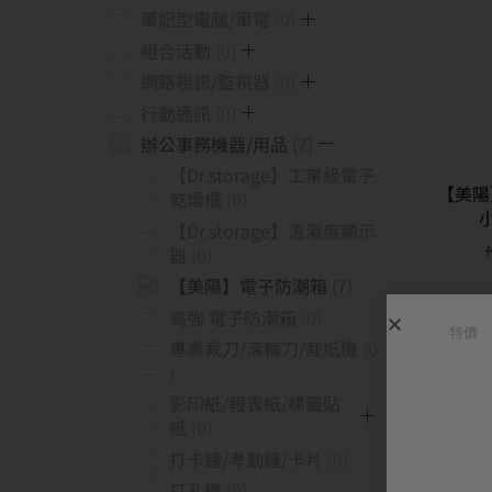
筆記型電腦/筆電
0
組合活動
0
網路視訊/監視器
0
行動通訊
0
辦公事務機器/用品
7
【Dr.storage】工業級電子
【美陽
乾燥櫃
0
小
【Dr.storage】溫濕度顯示
器
0
【美陽】電子防潮箱
7
高強 電子防潮箱
0
特價
專業裁刀/滾輪刀/裁紙機
0
影印紙/報表紙/標籤貼
紙
0
打卡鐘/考勤鐘/卡片
0
打孔機
0