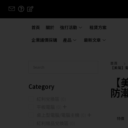
首頁
關於
強打活動
租賃方案
企業議價採購
產品
最新文章
首頁
【美陽】
【
Category
防
紅利兌換區
0
平板電腦
0
桌上型電腦/電腦主機
0
特價
紅利贈品兌換區
0