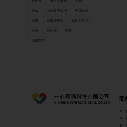
碳粉匣
筆記型電腦
筆電
螢幕
辦公事務機器
連續供墨
雷射
雷射印表機
雷射影印機
電腦
顯示器
黑白
黑白雷射
關