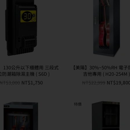
 130公升以下櫃體用 三段式
【美陽】30%~50%RH 電
防潮箱除濕主機 ( S6D )
吉他專用 ( H20-254M )
NT$
3,000
NT$
1,750
NT$
22,999
NT$
19,80
特價