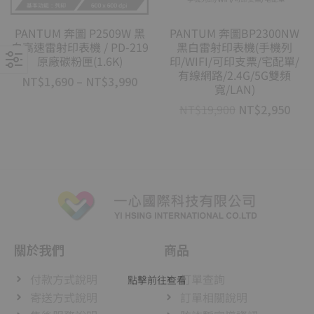
PANTUM 奔圖 P2509W 黑
PANTUM 奔圖BP2300NW
白高速雷射印表機 / PD-219
黑白雷射印表機(手機列
原廠碳粉匣(1.6K)
印/WIFI/可印支票/宅配單/
有線網路/2.4G/5G雙頻
NT$
1,690
–
NT$
3,990
寬/LAN)
NT$
19,900
NT$
2,950
關於我們
商品
付款方式說明
訂單查詢
點擊前往查看
寄送方式說明
訂單相關說明