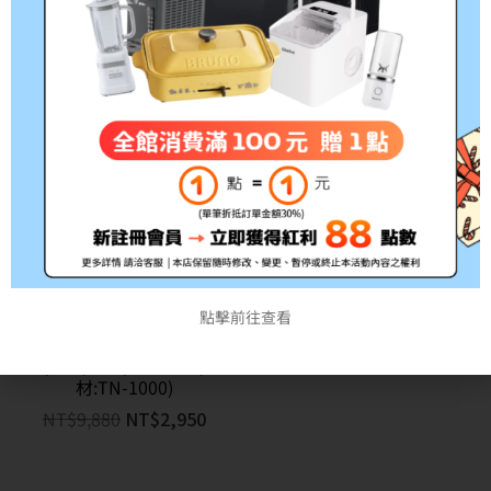
無線黑白雷射自動雙面印表
NT$
25,700
–
NT$
29,900
機
NT$
6,990
NT$
4,990
特價
點擊前往查看
BROTHER 兄弟牌HL-
1210W 無線黑白雷射印表
機(列印/WiFi/行動列印/耗
材:TN-1000)
NT$
9,880
NT$
2,950