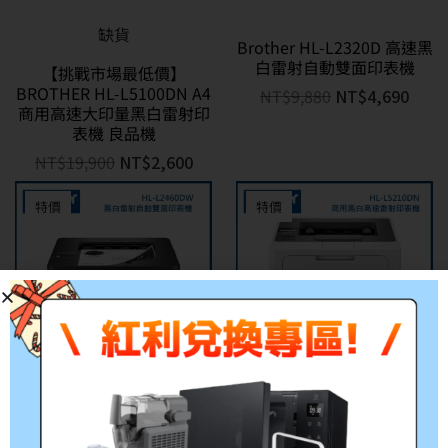
缺貨
Brother HL-L2320D 高速黑
白雷射自動雙面印表機
【挑戰市場最低價】
BROTHER HL-L5100DN A4
NT$
9,880
NT$
4,690
商用高速大印量黑白雷射印
表機 良品機
NT$
19,900
NT$
2,600
特價
特價
缺貨
BROTHER HL-L5210DN A4
商用高速黑白雷射印表機
BROTHER HL-L2460DW A4