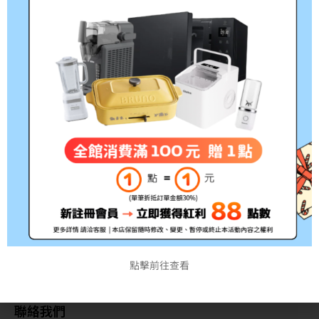
【震旦 AURORA】 10張細
【震旦 AURORA】200張細
碎式超靜音高碎量多功能碎
碎式全自動碎紙機 (32公升)
紙機(22公升)AS1030CD
AS200AMQ
NT$
8,280
NT$
6,900
NT$
20,160
NT$
16,800
關於我們
商品
付款方式說明
訂單查詢
寄送方式說明
訂單相關說明
點擊前往查看
售後服務說明
防詐騙宣導資訊
聯絡我們