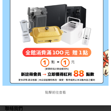
RENPHO 隨身迷你按摩槍-
白/黑 RP-GM173W / RP-
GM173B 附4個按摩頭
NT$
3,590
NT$
2,980
關於我們
商品
付款方式說明
訂單查詢
寄送方式說明
訂單相關說明
點擊前往查看
售後服務說明
防詐騙宣導資訊
聯絡我們