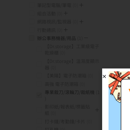
筆記型電腦/筆電
0
組合活動
0
網路視訊/監視器
0
行動通訊
0
辦公事務機器/用品
1
【Dr.storage】工業級電子
乾燥櫃
0
【Dr.storage】溫濕度顯示
器
0
【美陽】電子防潮箱
0
高強 電子防潮箱
0
專業裁刀/滾輪刀/裁紙機
1
影印紙/報表紙/標籤貼
紙
0
打卡鐘/考勤鐘/卡片
0
打孔機
0