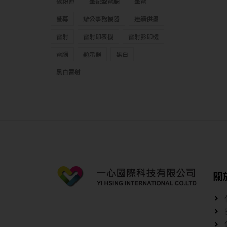
碳粉匣
筆記型電腦
筆電
螢幕
辦公事務機器
連續供墨
雷射
雷射印表機
雷射影印機
電腦
顯示器
黑白
黑白雷射
關