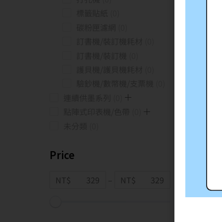
標籤貼紙
0
碳粉匣濾網
0
訂書機/裝訂機耗材
0
訂書機/裝訂機
0
護貝機/護貝機耗材
0
驗鈔機/數幣機/支票機
0
連續供墨系列
0
點陣式印表機/色帶
0
未分類
0
Price
NT$
–
NT$