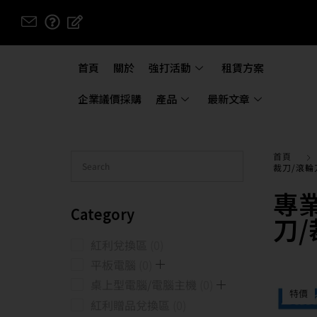
首頁
關於
強打活動
租賃方案
企業議價採購
產品
最新文章
首頁
裁刀/滾輪
專
Category
刀
紅利兌換區
0
平板電腦
0
桌上型電腦/電腦主機
0
特價
紅利贈品兌換區
0