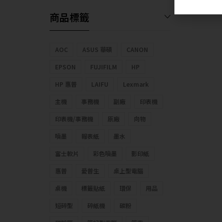
商品標籤
AOC
ASUS 華碩
CANON
EPSON
FUJIFILM
HP
HP 惠普
LAIFU
Lexmark
主機
事務機
副廠
印表機
印表機/事務機
原廠
向物
噴墨
報表紙
墨水
富士軟片
彩色噴墨
影印紙
惠普
愛普生
桌上型電腦
桌機
標籤貼紙
環保
用品
短碎型
碎紙機
碳粉