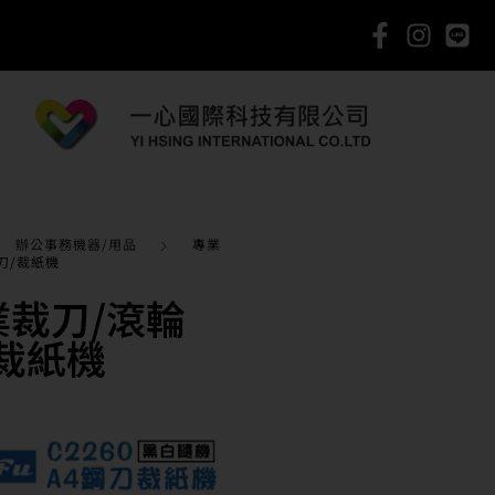
辦公事務機器/用品
專業
刀/裁紙機
業裁刀/滾輪
/裁紙機