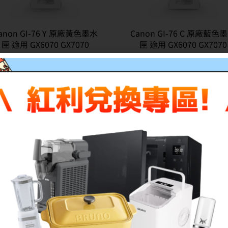
anon GI-76 Y 原廠黃色墨水
Canon GI-76 C 原廠藍色
匣 適用 GX6070 GX7070
匣 適用 GX6070 GX7070
NT$
1,208
NT$
1,050
NT$
1,208
NT$
1,050
描述
評價 (0)
機，提供黑白文件9,000頁*，彩色文件21,000頁超大印量，
列印速度進一步提升，增加工作效率。
，具有清晰銳利的文件列印品質；
務應用的需求。
減少補充紙張的次數。