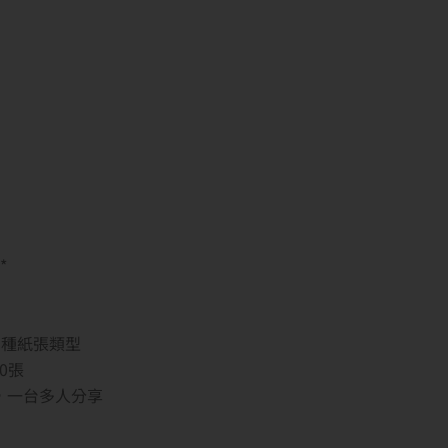
*
用多種紙張類型
0張
，一台多人分享