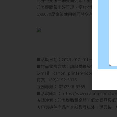
此外也支援自動雙面列印，並提供有線和無
印表機體積小好管理，擺放空間更有彈性、
GX6070是企業使用者同時享有低成本、
■活動日期：2023／07／01－2023／0
■贈品兌換方式：請將購買發票證明(需含購物
E-mail：canon_printer@icpc.com.tw
傳真：(02)8192-6925
服務專線：(02)2746-9755
■活動網址：https://www.canon.com.tw/P
★請注意：印表機購買金額若低於贈品最低
★印表機除商品本身新品瑕疵外，購買後一