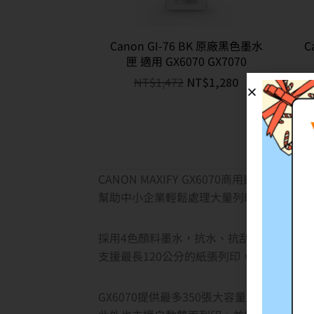
Canon GI-76 BK 原廠黑色墨水
C
匣 適用 GX6070 GX7070
NT$
1,472
NT$
1,280
CANON MAXIFY GX6070商用連供複合
幫助中小企業輕鬆處理大量列印工作，而且
採用4色顏料墨水，抗水、抗刮花、抗暈染
支援最長120公分的紙張列印，滿足各式商
GX6070提供最多350張大容量進紙，可