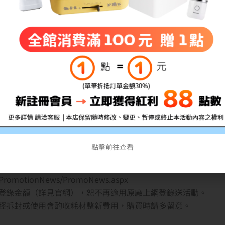
線網路連接功能，辦公室可多人共享使用。
收納更方便。
高品質的最佳列印解決方案。
9／30止（以購買發票日期為準!）（最後登錄截止日期：2023／10
明細)及產品保固書(需完整填寫資料)，以拍照或掃描成檔案，傳
點擊前往查看
romotionNews/PromoNews.aspx
登錄金額（詳見官網），恕不再適用原廠上網登錄送活動。
經拆封或使用會酌收耗材整新費用，購買時請多留意。