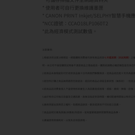
* 使用者可自行更換維護墨匣
* CANON PRINT Inkjet/SELPHY
*NCC證號：CCAO18LP1060T2
*此為經濟模式測試數值。
注意事項:
1.根據消保法第19條規定，網路購物消費者均享有商品到貨
七天鑑賞期（非試用期）
之
明，本公司不接受購買試用後不滿意商品之理由退貨。購買前請務必確認機型是否為您
2.若商品本身瑕疵則可於收到貨品後十日內與我們聯繫換貨。從商品收訖起十天內為退
3.若您所訂購之商品無問題而您欲退貨，退回的商品必須是全新狀態（無拆封），包括
4.若商品因消費者個人不當使用拆卸產生人為因素造成故障、損毀、磨損、擦傷、刮傷
5.由於物流公司每日貨量及交通因素，故無法指定到貨時間，確切配達時間皆以物流公
6.廠商保留出貨與否之權利，如遇商品缺貨、斷貨或其他不可抗拒之因素。
7.商品說明文案為原廠(供應商)所提供，若有變更敬請參照實際商品為準。
8.建議使用原廠耗材，以免失去保固資格。