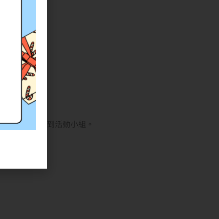
／07）
真或E-mail到活動小組。