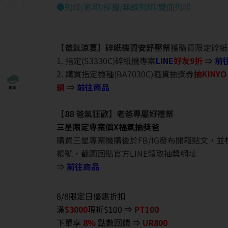
●列印/影印/掃描/無線列印/雙面列印
【爸氣涼夏】碎紙機資安舒壓祭
獲購買限定碎紙
1. 指定(S3330C)碎紙機專案
LINE
好友9折
⇒
前
2. 購買指定機種(BA7030C)隨貨抽獎券
抽KINY
鍋
⇒
前往商品
【88 爸氣狂歡】老爸專屬好禮祭
三星限定專案價X福氣抽獎爸
購買三星專案機購後於FB/IG發布開箱貼文，
帳號，截圖回貼官方LINE領取抽獎網址
⇒
前往商品
8/8限定日優惠折扣
滿
$3000
現折$100 ⇒
PT100
下單享
8%
點數回饋 ⇒
UR800