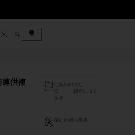
0
 商用連供複
宅配$3000免
運 超商$1500
免運
精心挑選的產品