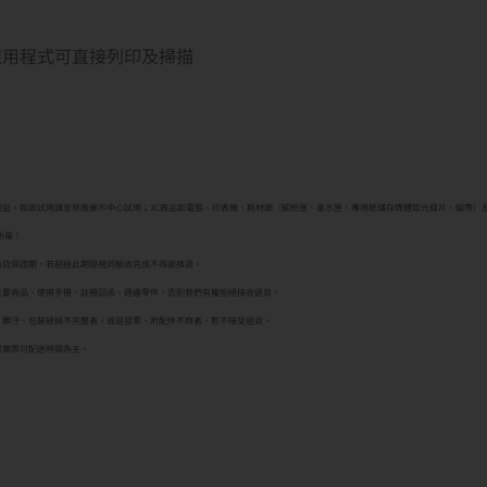
智慧手機應用程式可直接列印及掃描
權益。如欲試用請至原廠展示中心試用；3C商品如電腦、印表機、耗材類（碳粉匣、墨水匣、專用紙儲存媒體如光碟片、磁帶）
所需！
換貨保證期，若超過此期間視同驗收完成不得退換貨。
主要商品、使用手冊、註冊回函、週邊零件，否則我們有權拒絕接收退貨。
、髒汙、包裝破損不完整者，或是發票、附配件不齊者，恕不接受退貨。
司實際可配送時間為主。