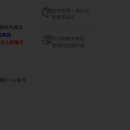
若有急需，請先詢
問客服貨況
機系列產品
往商品
紅利點數兌換區
O 三人份電子
累積紅利換好禮
並標記一心官方