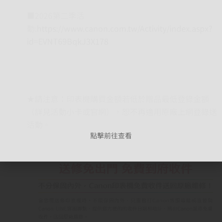
■2026第二季活
動:
https://www.canon.com.tw/Activity/index.aspx?
id=EVNT69BqkJ3X178
★請注意：印表機購買金額若低於贈品最低登錄金額
（詳見活動小卡或官網），恕不再適用原廠上網登錄送
活動。
點擊前往查看