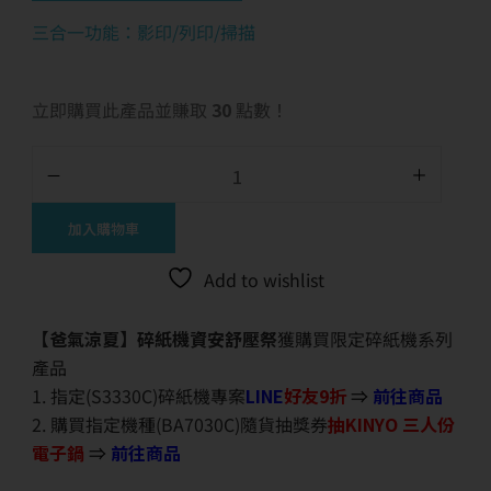
三合一功能：影印/列印/掃描
立即購買此產品並賺取
30
點數！
加入購物車
Add to wishlist
【爸氣涼夏】碎紙機資安舒壓祭
獲購買限定碎紙機系列
產品
1. 指定(S3330C)碎紙機專案
LINE
好友9折
⇒
前往商品
2. 購買指定機種(BA7030C)隨貨抽獎券
抽KINYO 三人份
電子鍋
⇒
前往商品