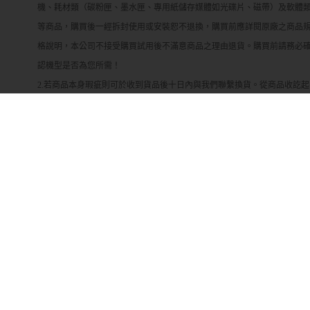
機、耗材類（碳粉匣、墨水匣、專用紙儲存媒體如光碟片、磁帶）及軟體
等商品，購買後一經拆封使用或安裝恕不退換，購買前應詳閱原廠之商品
格說明，本公司不接受購買試用後不滿意商品之理由退貨。購買前請務必
認機型是否為您所需！
2.若商品本身瑕疵則可於收到貨品後十日內與我們聯繫換貨。從商品收訖起
十天內為退換貨保證期，若超過此期間視同驗收完成不得退換貨。
3.若您所訂購之商品無問題而您欲退貨，退回的商品必須是全新狀態（無拆
封），包括主要商品、使用手冊、註冊回函、週邊零件，否則我們有權拒
接收退貨。
4.若商品因消費者個人不當使用拆卸產生人為因素造成故障、損毀、磨損、
擦傷、刮傷、髒汙、包裝破損不完整者，或是發票、附配件不齊者，恕不
受退貨。
5.由於物流公司每日貨量及交通因素，故無法指定到貨時間，確切配達時間
皆以物流公司實際可配送時間為主。
6.廠商保留出貨與否之權利，如遇商品缺貨、斷貨或其他不可抗拒之因素。
7.商品說明文案為原廠(供應商)所提供，若有變更敬請參照實際商品為準。