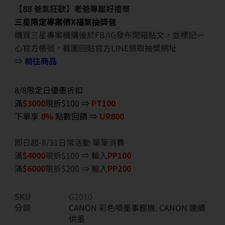
【88 爸氣狂歡】老爸專屬好禮祭
三星限定專案價X福氣抽獎爸
購買三星專案機購後於FB/IG發布開箱貼文，並標記一
心官方帳號，截圖回貼官方LINE領取抽獎網址
⇒
前往商品
8/8限定日優惠折扣
滿
$3000
現折$100 ⇒
PT100
下單享
8%
點數回饋 ⇒
UR800
即日起-8/31日常活動 單筆消費
滿
$40
00
現折$100 ⇒ 輸入
PP100
滿
$6
000
現折$200 ⇒ 輸入
PP200
SKU
G2010
分類
CANON 彩色噴墨事務機
,
CANON 連續
供墨