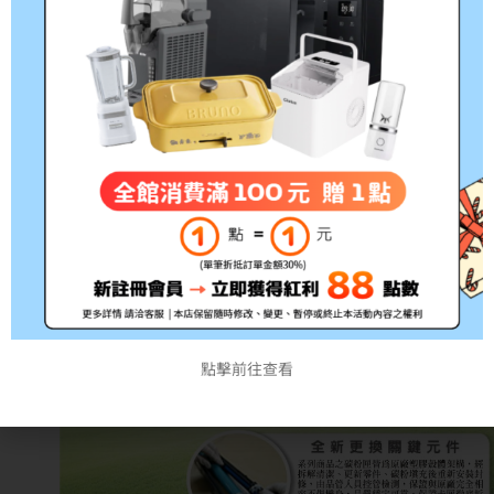
雷射印表機
參考印量:6,000張
備註:所有的印量均是在A
點擊前往查看