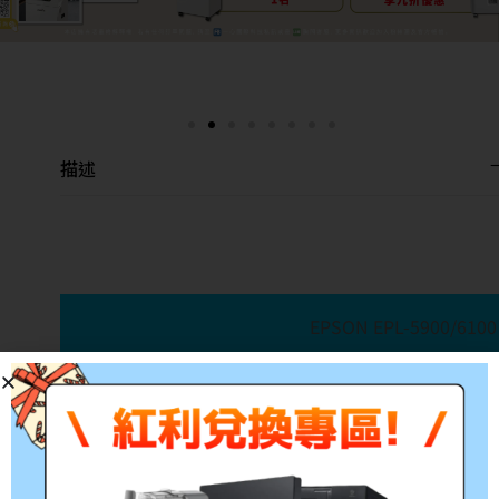
描述
EPSON EPL-5900/6
適用機型:EPSON EPL-59
EPSON EPL-590
產品料號:S050087
EPSON EPL-610
EPSON EPL-610