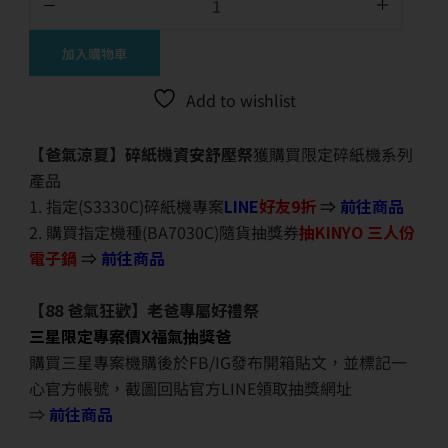
加入購物車
Add to wishlist
【爸氣涼夏】碎紙機資安舒壓祭
獲購買限定碎紙機系列
產品
1. 指定(S3330C)碎紙機專案
LINE
好友9折
⇒
前往商品
2. 購買指定機種(BA7030C)隨貨抽獎券
抽KINYO 三人份
電子鍋
⇒
前往商品
【88 爸氣狂歡】老爸專屬好禮祭
三星限定專案價X福氣抽獎爸
購買三星專案機購後於FB/IG發布開箱貼文，並標記一
心官方帳號，截圖回貼官方LINE領取抽獎網址
⇒
前往商品