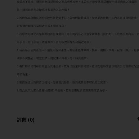
安裝恕不退換，購買前應詳閱原廠之商品規格說明，本公司不接受購買試用後不滿意商品之理由退
貨。購買前請務必確認機型是否為您所需！
2.若商品本身瑕疵則可於收到貨品後十日內與我們聯繫換貨。從商品收訖起十天內為退換貨保證期
若超過此期間視同驗收完成不得退換貨。
3.若您所訂購之商品無問題而您欲退貨，退回的商品必須是全新狀態（無拆封），包括主要商品、
用手冊、註冊回函、週邊零件，否則我們有權拒絕接收退貨。
4.若商品因消費者個人不當使用拆卸產生人為因素造成故障、損毀、磨損、擦傷、刮傷、髒汙、包
破損不完整者，或是發票、附配件不齊者，恕不接受退貨。
5.由於物流公司每日貨量及交通因素，故無法指定到貨時間，確切配達時間皆以物流公司實際可配
時間為主。
6.廠商保留出貨與否之權利，如遇商品缺貨、斷貨或其他不可抗拒之因素。
7.商品說明文案為原廠(供應商)所提供，若有變更敬請參照實際商品為準。
評價 (0)