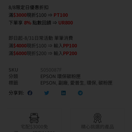
8/8限定日優惠折扣
滿
$3000
現折$100 ⇒
PT100
下單享
8%
點數回饋 ⇒
UR800
即日起-8/31日常活動 單筆消費
滿
$40
00
現折$100 ⇒ 輸入
PP100
滿
$6
000
現折$200 ⇒ 輸入
PP200
SKU
S050087F
分類
EPSON 環保碳粉匣
標籤
EPSON
,
副廠
,
愛普生
,
環保
,
碳粉匣
分享到:
宅配$3000免
精心挑選的產品