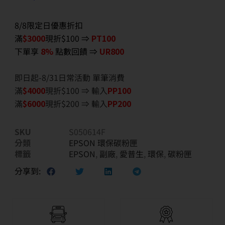
8/8限定日優惠折扣
滿
$3000
現折$100 ⇒
PT100
下單享
8%
點數回饋 ⇒
UR800
即日起-8/31日常活動 單筆消費
滿
$40
00
現折$100 ⇒ 輸入
PP100
滿
$6
000
現折$200 ⇒ 輸入
PP200
SKU
S050614F
分類
EPSON 環保碳粉匣
標籤
EPSON
,
副廠
,
愛普生
,
環保
,
碳粉匣
分享到: