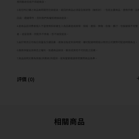
視同驗收完成不得退換貨。
3.若您所訂購之商品無問題而您欲退貨，退回的商品必須是全新狀態（無拆封），包括主要商品、使用手冊、註
回函、週邊零件，否則我們有權拒絕接收退貨。
4.若商品因消費者個人不當使用拆卸產生人為因素造成故障、損毀、磨損、擦傷、刮傷、髒汙、包裝破損不完整
者，或是發票、附配件不齊者，恕不接受退貨。
5.由於物流公司每日貨量及交通因素，故無法指定到貨時間，確切配達時間皆以物流公司實際可配送時間為主。
6.廠商保留出貨與否之權利，如遇商品缺貨、斷貨或其他不可抗拒之因素。
7.商品說明文案為原廠(供應商)所提供，若有變更敬請參照實際商品為準。
評價 (0)
相關商品