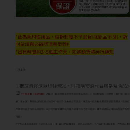
*此為耗材性用品，經拆封後不予退貨(除新品不良)，拆
封前請務必確認清楚型號!!
*出貨時間約3~5個工作天，如遇缺貨將另行通知
注意事項:
1.根據消保法第19條規定，網路購物消費者均享有商品
貨
七天鑑賞期（非試用期）
之權益。如欲試用請至原廠展示中心試用；3C商品如電腦、印表機、耗材類（碳粉
匣、墨水匣、專用紙儲存媒體如光碟片、磁帶）及軟體類等商品，購買後一經拆封使用或安裝恕不退換，購買前
應詳閱原廠之商品規格說明，本公司不接受購買試用後不滿意商品之理由退貨。購買前請務必確認機型是否為您
所需！
2.若商品本身瑕疵則可於收到貨品後十日內與我們聯繫換貨。從商品收訖起十天內為退換貨保證期，若超過此期