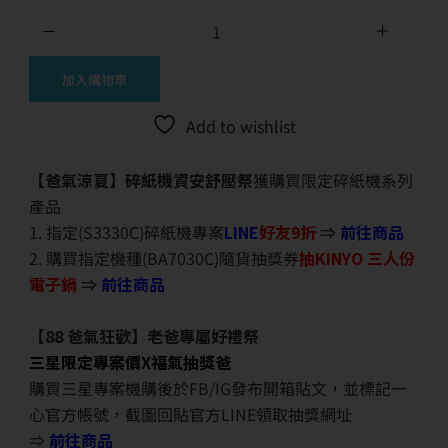
加入購物車
Add to wishlist
【爸氣涼夏】碎紙機資安舒壓祭
獲購買限定碎紙機系列
產品
1. 指定(S3330C)碎紙機專案
LINE
好友9折
⇒
前往商品
2. 購買指定機種(BA7030C)隨貨抽獎券
抽KINYO 三人份
電子鍋
⇒
前往商品
【88 爸氣狂歡】老爸專屬好禮祭
三星限定專案價X福氣抽獎爸
購買三星專案機購後於FB/IG發布開箱貼文，並標記一
心官方帳號，截圖回貼官方LINE領取抽獎網址
⇒
前往商品