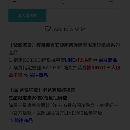
加入購物車
Add to wishlist
【爸氣涼夏】碎紙機資安舒壓祭
獲購買限定碎紙機系列
產品
1. 指定(S3330C)碎紙機專案
LINE
好友9折
⇒
前往商品
2. 購買指定機種(BA7030C)隨貨抽獎券
抽KINYO 三人份
電子鍋
⇒
前往商品
【88 爸氣狂歡】老爸專屬好禮祭
三星限定專案價X福氣抽獎爸
購買三星專案機購後於FB/IG發布開箱貼文，並標記一
心官方帳號，截圖回貼官方LINE領取抽獎網址
⇒
前往商品