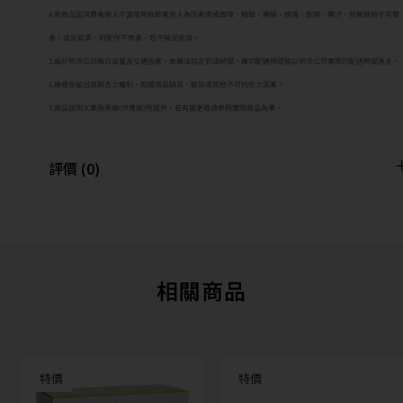
4.若商品因消費者個人不當使用拆卸產生人為因素造成故障、損毀、磨損、擦傷、刮傷、髒汙、包裝破損不完整
者，或是發票、附配件不齊者，恕不接受退貨。
5.由於物流公司每日貨量及交通因素，故無法指定到貨時間，確切配達時間皆以物流公司實際可配送時間為主。
6.廠商保留出貨與否之權利，如遇商品缺貨、斷貨或其他不可抗拒之因素。
7.商品說明文案為原廠(供應商)所提供，若有變更敬請參照實際商品為準。
評價 (0)
相關商品
特價
特價