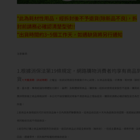
*此為耗材性用品，經拆封後不予退貨(除新品不良)，拆
封前請務必確認清楚型號!!
*出貨時間約3~5個工作天，如遇缺貨將另行通知
注意事項:
1.根據消保法第19條規定，網路購物消費者均享有商品
貨
七天鑑賞期（非試用期）
之權益。如欲試用請至原廠展示中心試用；3C商品如電腦、印表機、耗材類（碳粉
匣、墨水匣、專用紙儲存媒體如光碟片、磁帶）及軟體類等商品，購買後一經拆封使用或安裝恕不退換，購買前
應詳閱原廠之商品規格說明，本公司不接受購買試用後不滿意商品之理由退貨。購買前請務必確認機型是否為您
所需！
2.若商品本身瑕疵則可於收到貨品後十日內與我們聯繫換貨。從商品收訖起十天內為退換貨保證期，若超過此期
視同驗收完成不得退換貨。
3.若您所訂購之商品無問題而您欲退貨，退回的商品必須是全新狀態（無拆封），包括主要商品、使用手冊、註
回函、週邊零件，否則我們有權拒絕接收退貨。