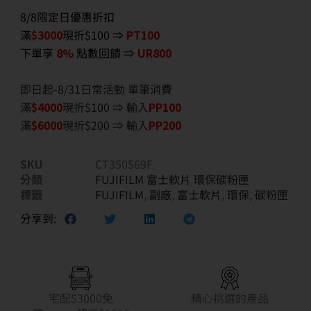
8/8限定日優惠折扣
滿
$3000
現折$100 ⇒
PT100
下單享
8%
點數回饋 ⇒
UR800
即日起-8/31日常活動 單筆消費
滿
$40
00
現折$100 ⇒ 輸入
PP100
滿
$6
000
現折$200 ⇒ 輸入
PP200
SKU
CT350569F
分類
FUJIFILM 富士軟片 環保碳粉匣
標籤
FUJIFILM
,
副廠
,
富士軟片
,
環保
,
碳粉匣
分享到:
宅配$3000免
精心挑選的產品