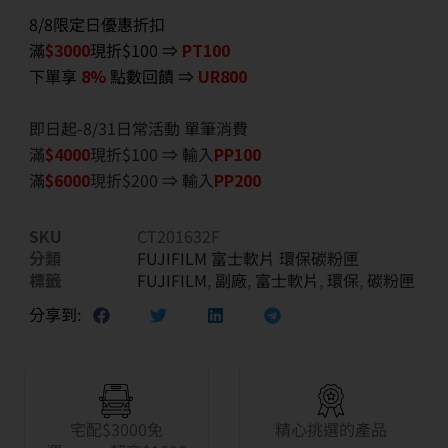
8/8限定日優惠折扣
滿
$3000
現折$100 ⇒
PT100
下單享
8%
點數回饋 ⇒
UR800
即日起-8/31日常活動 單筆消費
滿
$40
00
現折$100 ⇒ 輸入
PP100
滿
$6
000
現折$200 ⇒ 輸入
PP200
SKU
CT201632F
分類
FUJIFILM 富士軟片 環保碳粉匣
標籤
FUJIFILM
,
副廠
,
富士軟片
,
環保
,
碳粉匣
分享到:
宅配$3000免
精心挑選的產品