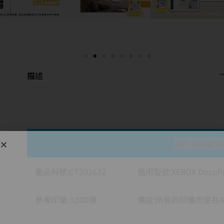
描述
黑色高容量碳
產品料號:CT201632
適用型號:XEROX DocuPrin
參考印量:3,000張
備註:所有的印量均是在