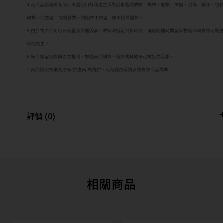
4.若商品因消費者個人不當使用拆卸產生人為因素造成故障、損毀、磨損、擦傷、刮傷、髒汙、包
破損不完整者，或是發票、附配件不齊者，恕不接受退貨。
5.由於物流公司每日貨量及交通因素，故無法指定到貨時間，確切配達時間皆以物流公司實際可配
時間為主。
6.廠商保留出貨與否之權利，如遇商品缺貨、斷貨或其他不可抗拒之因素。
7.商品說明文案為原廠(供應商)所提供，若有變更敬請參照實際商品為準。
評價 (0)
相關商品