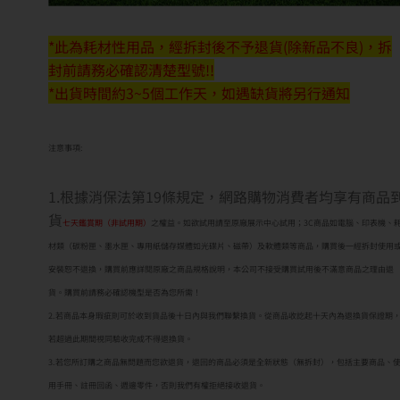
*此為耗材性用品，經拆封後不予退貨(除新品不良)，拆
封前請務必確認清楚型號!!
*出貨時間約3~5個工作天，如遇缺貨將另行通知
注意事項:
1.根據消保法第19條規定，網路購物消費者均享有商品
貨
七天鑑賞期（非試用期）
之權益。如欲試用請至原廠展示中心試用；3C商品如電腦、印表機、
材類（碳粉匣、墨水匣、專用紙儲存媒體如光碟片、磁帶）及軟體類等商品，購買後一經拆封使用
安裝恕不退換，購買前應詳閱原廠之商品規格說明，本公司不接受購買試用後不滿意商品之理由退
貨。購買前請務必確認機型是否為您所需！
2.若商品本身瑕疵則可於收到貨品後十日內與我們聯繫換貨。從商品收訖起十天內為退換貨保證期
若超過此期間視同驗收完成不得退換貨。
3.若您所訂購之商品無問題而您欲退貨，退回的商品必須是全新狀態（無拆封），包括主要商品、
用手冊、註冊回函、週邊零件，否則我們有權拒絕接收退貨。