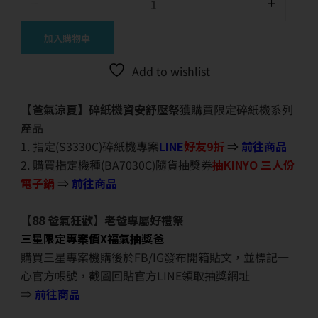
加入購物車
Add to wishlist
【爸氣涼夏】碎紙機資安舒壓祭
獲購買限定碎紙機系列
產品
1. 指定(S3330C)碎紙機專案
LINE
好友9折
⇒
前往商品
2. 購買指定機種(BA7030C)隨貨抽獎券
抽KINYO 三人份
電子鍋
⇒
前往商品
【88 爸氣狂歡】老爸專屬好禮祭
三星限定專案價X福氣抽獎爸
購買三星專案機購後於FB/IG發布開箱貼文，並標記一
心官方帳號，截圖回貼官方LINE領取抽獎網址
⇒
前往商品