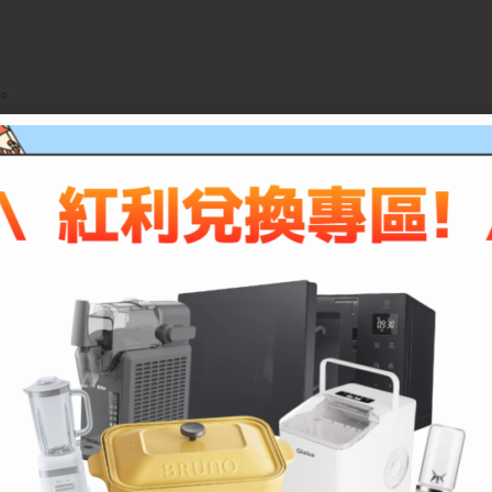
。
per),