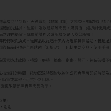
者均享有商品到貨七天鑑賞期（非試用期）之權益。如欲試用請至
媒體如光碟片、磁帶）及軟體類等商品，購買後一經拆封使用或
品之理由退貨。購買前請務必確認機型是否為您所需！
內與我們聯繫換貨。從商品收訖起十天內為退換貨保證期，若超過
退回的商品必須是全新狀態（無拆封），包括主要商品、使用手冊
人為因素造成故障、損毀、磨損、擦傷、刮傷、髒汙、包裝破損不
無法指定到貨時間，確切配達時間皆以物流公司實際可配送時間為
貨、斷貨或其他不可抗拒之因素。
若有變更敬請參照實際商品為準。
2萬)
，謝謝