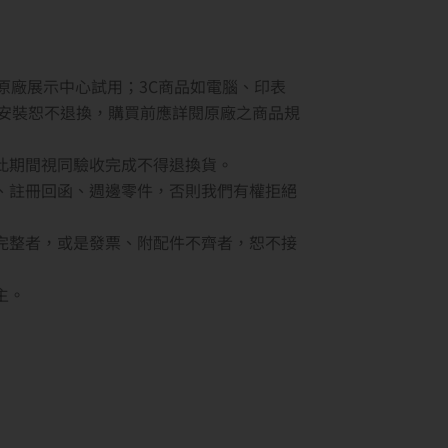
原廠展示中心試用；3C商品如電腦、印表
安裝恕不退換，購買前應詳閱原廠之商品規
此期間視同驗收完成不得退換貨。
、註冊回函、週邊零件，否則我們有權拒絕
完整者，或是發票、附配件不齊者，恕不接
主。