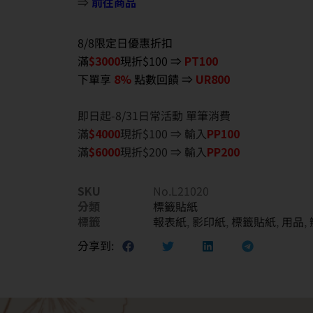
⇒
前往商品
8/8限定日優惠折扣
滿
$3000
現折$100 ⇒
PT100
下單享
8%
點數回饋 ⇒
UR800
即日起-8/31日常活動 單筆消費
滿
$40
00
現折$100 ⇒ 輸入
PP100
滿
$6
000
現折$200 ⇒ 輸入
PP200
SKU
No.L21020
分類
標籤貼紙
標籤
報表紙
,
影印紙
,
標籤貼紙
,
用品
,
分享到: