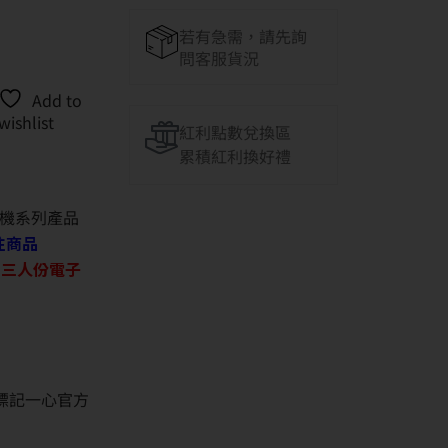
若有急需，請先詢
問客服貨況
Add to
wishlist
紅利點數兌換區
累積紅利換好禮
機系列產品
往商品
O 三人份電子
並標記一心官方