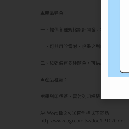
▲產品特色：
一、提供各種規格設計開發，符合企業彈性
二、可共用於雷射、噴墨之列印，方便使用
三、紙張備有多種顏色，可供選擇使用。
▲產品種類：
噴墨列印標籤、雷射列印標籤、點矩陣列印
A4 Word檔 2×10直角格式下載點
http://www.ogi.com.tw/doc/L21020.doc