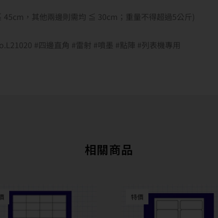
邊 ≦ 45cm，其他兩邊則需均 ≦ 30cm；重量不得超過5公斤)
#No.L21020 #四邊直角 #雷射 #噴墨 #點陣 #列表機專用
相關商品
價
特價