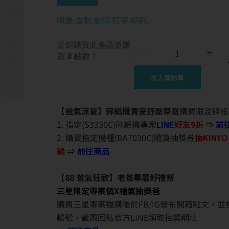
噴墨.雷射.影印.打字.印刷.
立即購買此產品並賺
取
8
點數！
加入購物車
【爸氣涼夏】碎紙機資安舒壓祭
獲購買限定碎紙
1. 指定(S3330C)碎紙機專案
LINE
好友9折
⇒
前
2. 購買指定機種(BA7030C)隨貨抽獎券
抽KINY
鍋
⇒
前往商品
【88 爸氣狂歡】老爸專屬好禮祭
三星限定專案價X福氣抽獎爸
購買三星專案機購後於FB/IG發布開箱貼文，
帳號，截圖回貼官方LINE領取抽獎網址