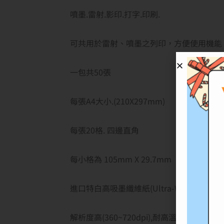
噴墨.雷射.影印.打字.印刷.
可共用於雷射、噴墨之列印，方便使用機能
一包共50張
每張A4大小.(210X297mm)
每張20格. 四邊直角
每小格為 105mm X 29.7mm
進口特白高吸墨纖維紙(Ultra-White Plain Pa
解析度高(360~720dpi),耐高溫,易撕貼