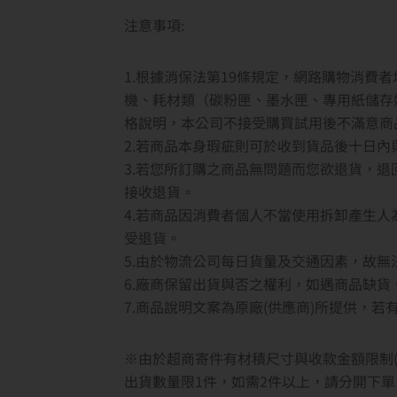
注意事項:
1.根據消保法第19條規定，網路購物消費
機、耗材類（碳粉匣、墨水匣、專用紙儲存
格說明，本公司不接受購買試用後不滿意商
2.若商品本身瑕疵則可於收到貨品後十日
3.若您所訂購之商品無問題而您欲退貨，
接收退貨。
4.若商品因消費者個人不當使用拆卸產生
受退貨。
5.由於物流公司每日貨量及交通因素，故
6.廠商保留出貨與否之權利，如遇商品缺
7.商品說明文案為原廠(供應商)所提供，
※由於超商寄件有材積尺寸與收款金額限制(
出貨數量限1件，如需2件以上，請分開下單