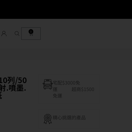
0
0列/50
宅配$3000免
射.噴墨.
運 超商$1500
紙
免運
精心挑選的產品