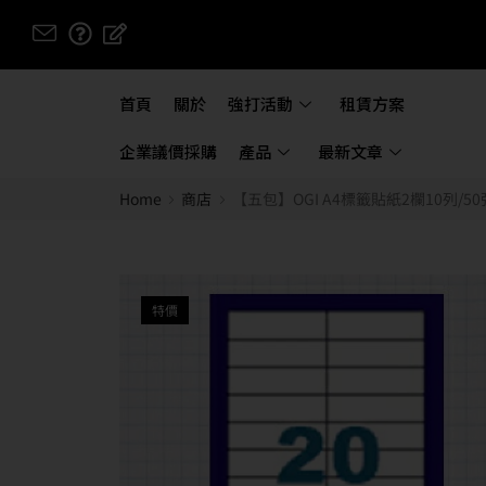
首頁
關於
強打活動
租賃方案
企業議價採購
產品
最新文章
Home
商店
【五包】OGI A4標籤貼紙2欄10列/5
特價