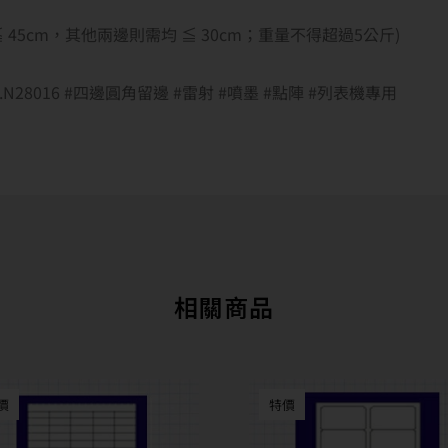
邊 ≦ 45cm，其他兩邊則需均 ≦ 30cm；重量不得超過5公斤)
#No.N28016 #四邊圓角留邊 #雷射 #噴墨 #點陣 #列表機專用
相關商品
價
特價