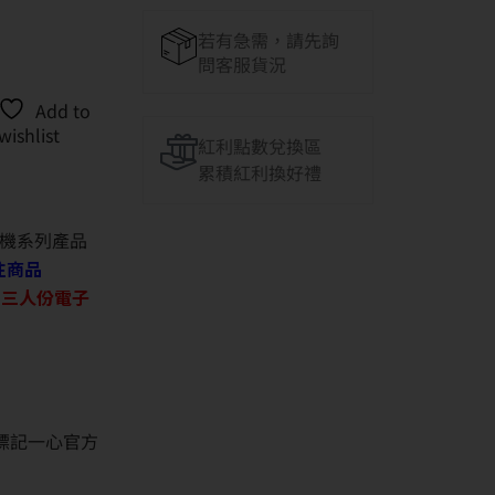
若有急需，請先詢
問客服貨況
Add to
wishlist
紅利點數兌換區
累積紅利換好禮
機系列產品
往商品
O 三人份電子
並標記一心官方