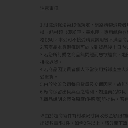
注意事項:
1.根據消保法第19條規定，網路購物消費
機、耗材類（碳粉匣、墨水匣、專用紙儲存
格說明，本公司不接受購買試用後不滿意商
2.若商品本身瑕疵則可於收到貨品後十日
3.若您所訂購之商品無問題而您欲退貨，
接收退貨。
4.若商品因消費者個人不當使用拆卸產生
受退貨。
5.由於物流公司每日貨量及交通因素，故
6.廠商保留出貨與否之權利，如遇商品缺
7.商品說明文案為原廠(供應商)所提供，
※由於超商寄件有材積尺寸與收款金額限制(
出貨數量限1件，如需2件以上，請分開下單