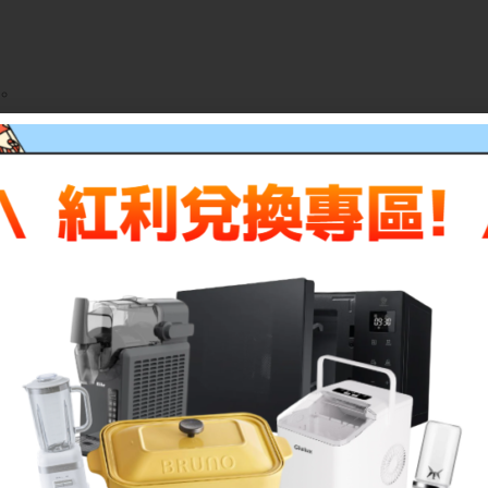
。
per),