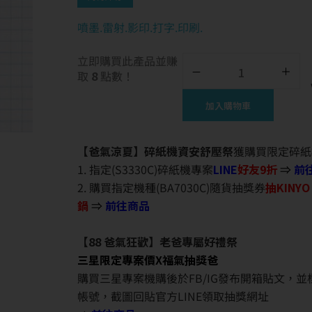
噴墨.雷射.影印.打字.印刷.
立即購買此產品並賺
取
8
點數！
加入購物車
【爸氣涼夏】碎紙機資安舒壓祭
獲購買限定碎紙
1. 指定(S3330C)碎紙機專案
LINE
好友9折
⇒
前
2. 購買指定機種(BA7030C)隨貨抽獎券
抽KINY
鍋
⇒
前往商品
【88 爸氣狂歡】老爸專屬好禮祭
三星限定專案價X福氣抽獎爸
購買三星專案機購後於FB/IG發布開箱貼文，
帳號，截圖回貼官方LINE領取抽獎網址