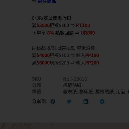
⇒
前往商品
8/8限定日優惠折扣
滿
$3000
現折$100 ⇒
PT100
下單享
8%
點數回饋 ⇒
UR800
即日起-8/31日常活動 單筆消費
滿
$40
00
現折$100 ⇒ 輸入
PP100
滿
$6
000
現折$200 ⇒ 輸入
PP200
SKU
No.N28016
分類
標籤貼紙
標籤
報表紙
,
影印紙
,
標籤貼紙
,
用品
,
分享到: