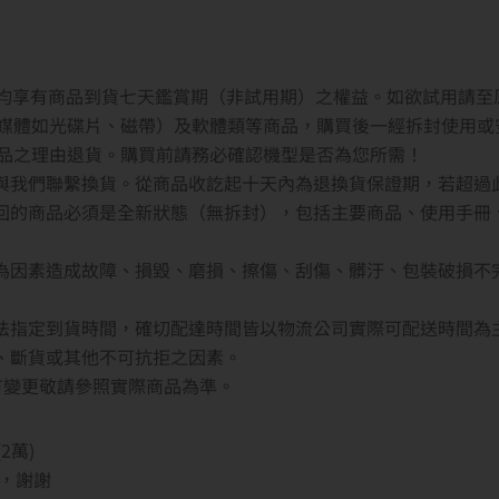
者均享有商品到貨七天鑑賞期（非試用期）之權益。如欲試用請至
媒體如光碟片、磁帶）及軟體類等商品，購買後一經拆封使用或
品之理由退貨。購買前請務必確認機型是否為您所需！
內與我們聯繫換貨。從商品收訖起十天內為退換貨保證期，若超過
退回的商品必須是全新狀態（無拆封），包括主要商品、使用手冊
人為因素造成故障、損毀、磨損、擦傷、刮傷、髒汙、包裝破損不
無法指定到貨時間，確切配達時間皆以物流公司實際可配送時間為
貨、斷貨或其他不可抗拒之因素。
若有變更敬請參照實際商品為準。
2萬)
，謝謝