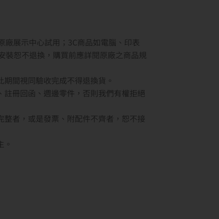
原廠展示中心試用；3C商品如電腦、印表
安裝恕不退換，購買前應詳閱原廠之商品規
此期間視同驗收完成不得退換貨。
、註冊回函、週邊零件，否則我們有權拒絕
完整者，或是發票、附配件不齊者，恕不接
主。