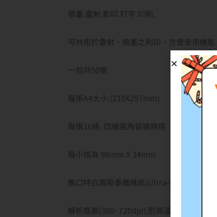
噴墨.雷射.影印.打字.印刷.
可共用於雷射、噴墨之列印，方便使用機能
一包共50張
每張A4大小.(210X297mm)
每張16格. 四邊圓角留邊規格
每小格為 98mm X 34mm
進口特白高吸墨纖維紙(Ultra-White Plain Pa
解析度高(360~720dpi),耐高溫,易撕貼