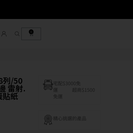
0
列/50
宅配$3000免
邊 雷射.
運 超商$1500
籤貼紙
免運
精心挑選的產品