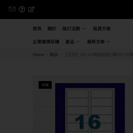
首頁
關於
強打活動
租賃方案
企業議價採購
產品
最新文章
Home
商店
【五包】OGI A4標籤貼紙2欄8列/50
特價