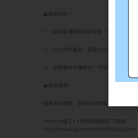
▲產品特色：
一、提供各種規格設計開發，符合企業彈性
二、可共用於雷射、噴墨之列印，方便使用
三、紙張備有多種顏色，可供選擇使用。
▲產品種類：
噴墨列印標籤、雷射列印標籤、點矩陣列印
A4 Word檔 2 x 8 圓角留邊格式 下載點
http://www.ogi.com.tw/doc/N28016.doc