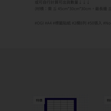
或可自行計算可出貨數量↓↓↓
(材積：需 ≦ 45cm*30cm*30cm，最長
#OGI #A4 #標籤貼紙 #2欄8列 #50張入 
特價
特