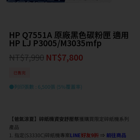
HP Q7551A 原廠黑色碳粉匣 適用
HP LJ P3005/M3035mfp
NT$
7,990
NT$
7,800
已售完
●列印張數 : 6,500張 (5%覆蓋率)
【爸氣涼夏】碎紙機資安舒壓祭
獲購買限定碎紙機系列
產品
1. 指定(S3330C)碎紙機專案
LINE
好友9折
⇒
前往商品