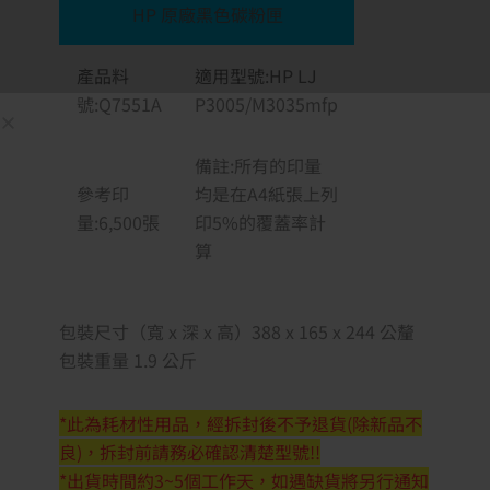
HP 原廠黑色碳粉匣
產品料
適用型號:HP LJ
號:Q7551A
P3005/M3035mfp
備註:所有的印量
參考印
均是在A4紙張上列
量:6,500張
印5%的覆蓋率計
算
包裝尺寸（寬 x 深 x 高）388 x 165 x 244 公釐
包裝重量 1.9 公斤
*此為耗材性用品，經拆封後不予退貨(除新品不
良)，拆封前請務必確認清楚型號!!
*出貨時間約3~5個工作天，如遇缺貨將另行通知