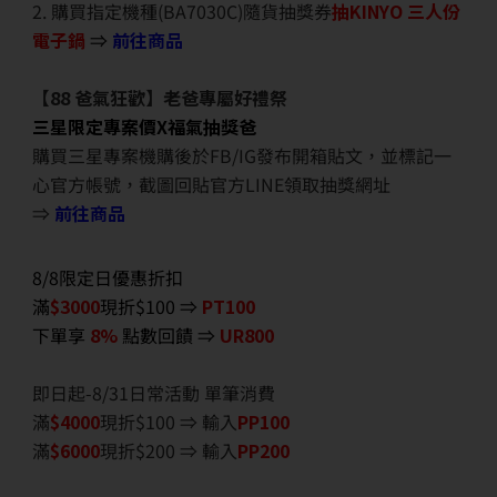
2. 購買指定機種(BA7030C)隨貨抽獎券
抽KINYO 三人份
電子鍋
⇒
前往商品
【88 爸氣狂歡】老爸專屬好禮祭
三星限定專案價X福氣抽獎爸
購買三星專案機購後於FB/IG發布開箱貼文，並標記一
心官方帳號，截圖回貼官方LINE領取抽獎網址
⇒
前往商品
8/8限定日優惠折扣
滿
$3000
現折$100 ⇒
PT100
下單享
8%
點數回饋 ⇒
UR800
即日起-8/31日常活動 單筆消費
滿
$40
00
現折$100 ⇒ 輸入
PP100
滿
$6
000
現折$200 ⇒ 輸入
PP200