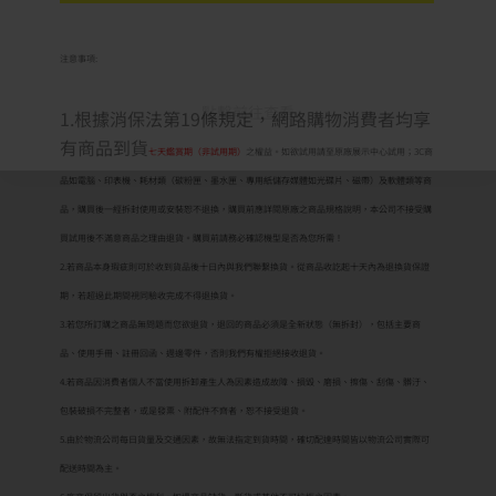
注意事項:
點擊前往查看
1.根據消保法第19條規定，網路購物消費者均享
有商品到貨
七天鑑賞期（非試用期）
之權益。如欲試用請至原廠展示中心試用；3C商
品如電腦、印表機、耗材類（碳粉匣、墨水匣、專用紙儲存媒體如光碟片、磁帶）及軟體類等商
品，購買後一經拆封使用或安裝恕不退換，購買前應詳閱原廠之商品規格說明，本公司不接受購
買試用後不滿意商品之理由退貨。購買前請務必確認機型是否為您所需！
2.若商品本身瑕疵則可於收到貨品後十日內與我們聯繫換貨。從商品收訖起十天內為退換貨保證
期，若超過此期間視同驗收完成不得退換貨。
3.若您所訂購之商品無問題而您欲退貨，退回的商品必須是全新狀態（無拆封），包括主要商
品、使用手冊、註冊回函、週邊零件，否則我們有權拒絕接收退貨。
4.若商品因消費者個人不當使用拆卸產生人為因素造成故障、損毀、磨損、擦傷、刮傷、髒汙、
包裝破損不完整者，或是發票、附配件不齊者，恕不接受退貨。
5.由於物流公司每日貨量及交通因素，故無法指定到貨時間，確切配達時間皆以物流公司實際可
配送時間為主。