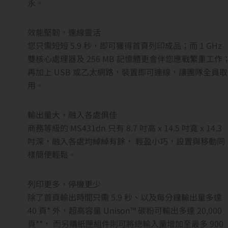
永。
效能堅韌，連線靈活
您只需短短 5.9 秒，即可獲得首頁列印成品；而 1 GHz
雙核心處理器及 256 MB 記憶體更會伴您應戰繁重工作
再加上 USB 或乙太網路，裝置即可連線，讓團隊全員取
用。
輸出量大，融入各處俱佳
商務等級的 MS431dn 只有 8.7 吋高 x 14.5 吋寬 x 14.3
吋深，融入各處均綽綽有餘， 輕盈小巧，設置與移動同
樣簡便輕鬆。
列印更多，停機更少
除了首頁輸出時間只需 5.9 秒、以及每分鐘輸出量多達
40 頁* 外，超高容量 Unison™ 碳粉可輸出多達 20,000
頁**， 而另購紙匣組件則可將總輸入量增加至最多 900