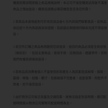
購買前應詳閱原廠之商品規格說明，本公司不接受購買試用後不滿意
商品之理由退貨。購買前請務必確認機型是否為您所需！
2.若商品本身瑕疵則可於收到貨品後七日內與我們聯繫換貨。從商品
收訖起十天內為退換貨保證期，若超過此期間視同驗收完成不得退換
貨。
3.若您所訂購之商品無問題而您欲退貨，退回的商品必須是全新狀態
（無拆封），包括主要商品、使用手冊、註冊回函、週邊零件，否則
我們有權拒絕接收退貨。
4.若商品因消費者個人不當使用拆卸產生人為因素造成故障、損毀、
磨損、擦傷、刮傷、髒汙、包裝破損不完整者，或是發票、附配件不
齊者，恕不接受退貨。
5.由於物流公司每日貨量及交通因素，故無法指定到貨時間，確切配
達時間皆以物流公司實際可配送時間為主。