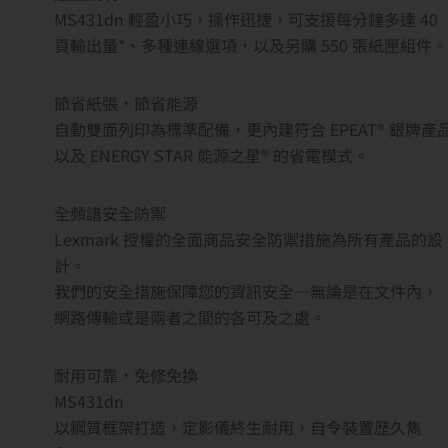
MS431dn 輕盈小巧，操作迅捷，可支援每分鐘多達 40
頁輸出量*、多種連線選項，以及另購 550 張紙匣組件。
節省紙張，節省能源
自動雙面列印為標準配備，更內建符合 EPEAT® 銀牌產
以及 ENERGY STAR 能源之星® 的省電模式。
全頻譜安全防禦
Lexmark 授權的全面商品安全防禦措施為所有產品的設
計。
我們的安全措施保障您的資訊安全—無論是在文件內，
網路傳輸或是兩者之間的各可及之處。
耐用可靠，免修免換
MS431dn
以鋼質框架打造，定影儀終生耐用，自令裝置歷久雋