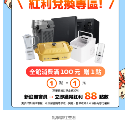
寬）
重量
10.52 公斤
電源
110V, 60Hz
每月建
800 – 8000 張
議印量
每月最
80000 張
大印量
進紙容
標準：350 張 20 磅或75 gsm 普通紙(含
量
通紙(含手動)
出紙容
標準150 張 / 最大150張
點擊前往查看
量