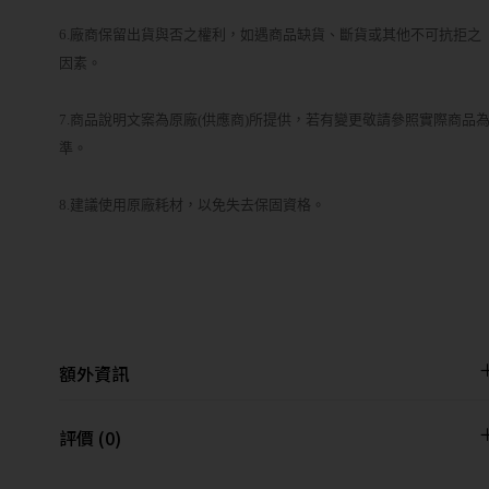
6.廠商保留出貨與否之權利，如遇商品缺貨、斷貨或其他不可抗拒之
因素。
7.商品說明文案為原廠(供應商)所提供，若有變更敬請參照實際商品
準。
8.建議使用原廠耗材，以免失去保固資格。
額外資訊
評價 (0)