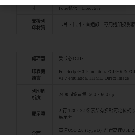
紙張尺
A6、Oficio、通用尺寸、Statement紙張
寸
Folio紙張、Executive
支援列
卡片、信封、普通紙、專用透明投影
印材質
處理器
雙核心1GHz
印表機
PostScript® 3 Emulation, PCL® 6 & PC
語言
v1.7 emulation, HTML, Direct Image
列印解
2400圖像質量, 600 x 600 dpi
析度
2 行 128 x 32 像素所有觸點可定位式 (All P
顯示幕
顯示幕
高速USB 2.0 (Type B), 前置高速USB 2.0
介面