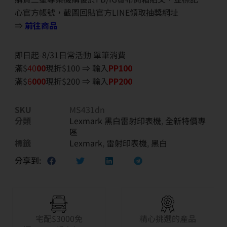
心官方帳號，截圖回貼官方LINE領取抽獎網址
⇒
前往商品
即日起-8/31日常活動 單筆消費
滿$
40
00
現折$100 ⇒ 輸入
PP100
滿$
6
000
現折$200 ⇒ 輸入
PP200
SKU
MS431dn
分類
Lexmark 黑白雷射印表機
,
全新特價專
區
標籤
Lexmark
,
雷射印表機
,
黑白
分享到:
宅配$3000免
精心挑選的產品