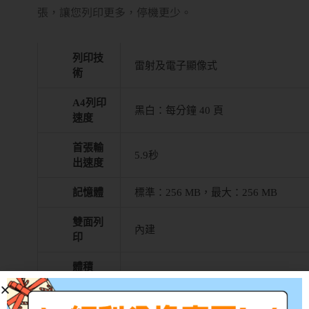
張，讓您列印更多，停機更少。
列印技
雷射及電子顯像式
術
A4列印
黑白：每分鐘 40 頁
速度
首張輸
5.9秒
出速度
記憶體
標準：256 MB，最大：256 MB
雙面列
內建
印
體積
(高 x
280 x 410 x 420 mm
長 x