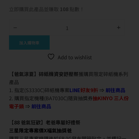
立即購買此產品並賺取
108
點數！
加入購物車
Add to wishlist
【爸氣涼夏】碎紙機資安舒壓祭
獲購買限定碎紙機系列
產品
1. 指定(S3330C)碎紙機專案
LINE
好友9折
⇒
前往商品
2. 購買指定機種(BA7030C)隨貨抽獎券
抽KINYO 三人份
電子鍋
⇒
前往商品
【88 爸氣狂歡】老爸專屬好禮祭
三星限定專案價X福氣抽獎爸
購買三星專案機購後於FB/IG發布開箱貼文，並標記一