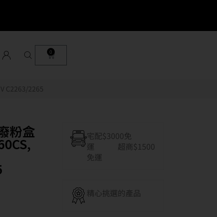
0
 C2263/2265
裝廢粉盒
宅配$3000免
60CS,
運 超商$1500
免運
5
精心挑選的產品