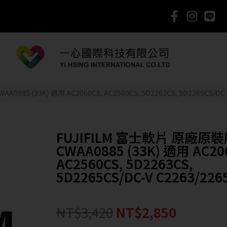
85 (33K) 適用 AC2060CS, AC2560CS, 5D2263CS, 5D2265CS/DC-V
FUJIFILM 富士軟片 原廠原
CWAA0885 (33K) 適用 AC20
AC2560CS, 5D2263CS,
5D2265CS/DC-V C2263/226
NT$
3,420
NT$
2,850