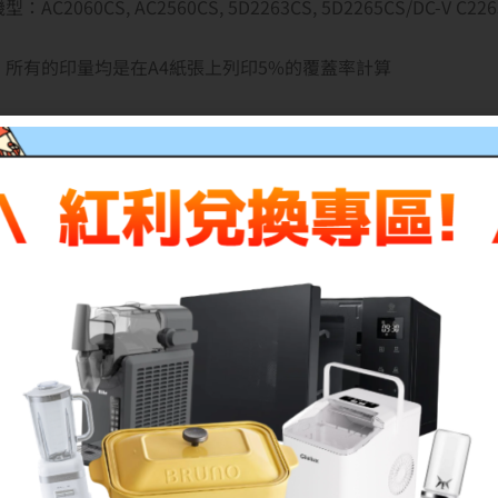
：AC2060CS, AC2560CS, 5D2263CS, 5D2265CS/DC-V C226
：所有的印量均是在A4紙張上列印5%的覆蓋率計算