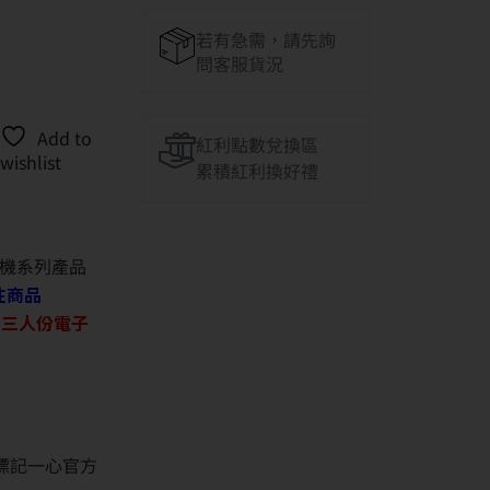
若有急需，請先詢
問客服貨況
Add to
紅利點數兌換區
wishlist
累積紅利換好禮
機系列產品
往商品
O 三人份電子
並標記一心官方