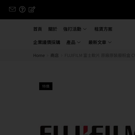
首頁
關於
強打活動
租賃方案
企業議價採購
產品
最新文章
Home
商店
FUJIFILM 富士軟片 原廠原裝廢粉盒 CWAA08
特價