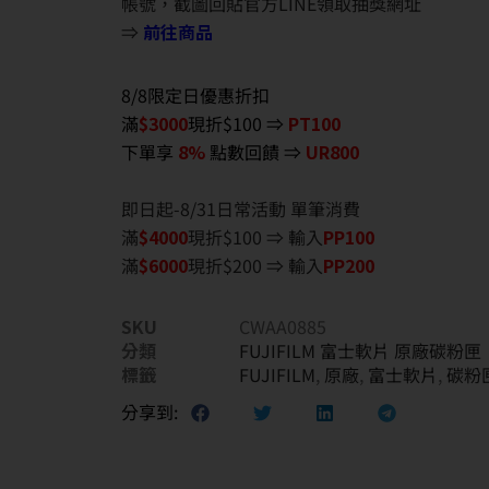
帳號，截圖回貼官方LINE領取抽獎網址
⇒
前往商品
8/8限定日優惠折扣
滿
$3000
現折$100 ⇒
PT100
下單享
8%
點數回饋 ⇒
UR800
即日起-8/31日常活動 單筆消費
滿
$40
00
現折$100 ⇒ 輸入
PP100
滿
$6
000
現折$200 ⇒ 輸入
PP200
SKU
CWAA0885
分類
FUJIFILM 富士軟片 原廠碳粉匣
標籤
FUJIFILM
,
原廠
,
富士軟片
,
碳粉
分享到: