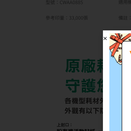
適用機型
型號：CWAA0885
參考印量：33,000
張
備註