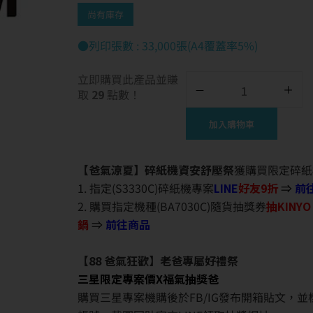
尚有庫存
●列印張數 : 33,000張(A4覆蓋率5%)
立即購買此產品並賺
取
29
點數！
加入購物車
【爸氣涼夏】碎紙機資安舒壓祭
獲購買限定碎紙
1. 指定(S3330C)碎紙機專案
LINE
好友9折
⇒
前
2. 購買指定機種(BA7030C)隨貨抽獎券
抽KINY
鍋
⇒
前往商品
【88 爸氣狂歡】老爸專屬好禮祭
三星限定專案價X福氣抽獎爸
購買三星專案機購後於FB/IG發布開箱貼文，