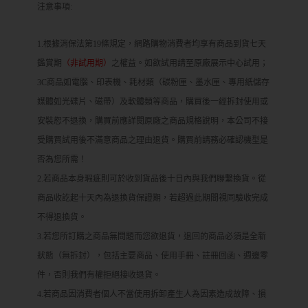
注意事項:
1.根據消保法第19條規定，網路購物消費者均享有商品到貨七天
鑑賞期
（非試用期）
之權益。如欲試用請至原廠展示中心試用；
3C商品如電腦、印表機、耗材類（碳粉匣、墨水匣、專用紙儲存
媒體如光碟片、磁帶）及軟體類等商品，購買後一經拆封使用或
安裝恕不退換，購買前應詳閱原廠之商品規格說明，本公司不接
受購買試用後不滿意商品之理由退貨。購買前請務必確認機型是
否為您所需！
2.若商品本身瑕疵則可於收到貨品後十日內與我們聯繫換貨。從
商品收訖起十天內為退換貨保證期，若超過此期間視同驗收完成
不得退換貨。
3.若您所訂購之商品無問題而您欲退貨，退回的商品必須是全新
狀態（無拆封），包括主要商品、使用手冊、註冊回函、週邊零
件，否則我們有權拒絕接收退貨。
4.若商品因消費者個人不當使用拆卸產生人為因素造成故障、損