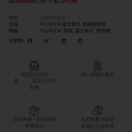
滿
$6
000
現折$200 ⇒ 輸入
PP200
SKU
106R02623
分類
FUJIFILM 富士軟片 原廠碳粉匣
標籤
FUJIFILM
,
原廠
,
富士軟片
,
碳粉匣
分享到:
宅配$3000免
精心挑選的產品
運 超商$1500
免運
若有急需，請先詢問
紅利點數兌換區
客服貨況
累積紅利換好禮