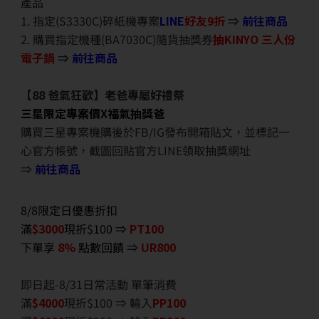
產品
1. 指定(S3330C)碎紙機專案
LINE
好友9折
⇒
前往商品
2. 購買指定機種(BA7030C)隨貨抽獎券
抽KINYO 三人份
電子鍋
⇒
前往商品
【88 爸氣狂歡】老爸專屬好禮祭
三星限定專案價X福氣抽獎爸
購買三星專案機購後於FB/IG發布開箱貼文，並標記一
心官方帳號，截圖回貼官方LINE領取抽獎網址
⇒
前往商品
8/8限定日優惠折扣
滿
$3000
現折$100 ⇒
PT100
下單享
8%
點數回饋 ⇒
UR800
即日起-8/31日常活動 單筆消費
滿
$40
00
現折$100 ⇒ 輸入
PP100