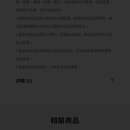
毀、磨損、擦傷、刮傷、髒汙、包裝破損不完整者，或是發票、
附配件不齊者，恕不接受退貨。
5.由於物流公司每日貨量及交通因素，故無法指定到貨時間，確
切配達時間皆以物流公司實際可配送時間為主。
6.廠商保留出貨與否之權利，如遇商品缺貨、斷貨或其他不可抗
拒之因素。
7.商品說明文案為原廠(供應商)所提供，若有變更敬請參照實際
商品為準。
8.建議使用原廠耗材，以免失去保固資格。
評價 (0)
相關商品