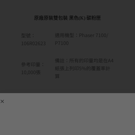
原廠原裝雙包裝 黑色(K) 碳粉匣
適用機型：Phaser 7100/
型號：
P7100
106R02623
備註：所有的印量均是在A4
參考印量：
紙張上列印5%的覆蓋率計
10,000
張
算