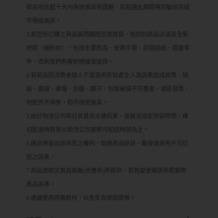
商品收訖起十天內為退換貨保證期，若超過此期間視同驗收完成
不得退換貨。
3.若您所訂購之商品無問題而您欲退貨，退回的商品必須是全新
狀態（無拆封），包括主要商品、使用手冊、註冊回函、週邊零
件，否則我們有權拒絕接收退貨。
4.若商品因消費者個人不當使用拆卸產生人為因素造成故障、損
毀、磨損、擦傷、刮傷、髒汙、包裝破損不完整者，或是發票、
附配件不齊者，恕不接受退貨。
5.由於物流公司每日貨量及交通因素，故無法指定到貨時間，確
切配達時間皆以物流公司實際可配送時間為主。
6.廠商保留出貨與否之權利，如遇商品缺貨、斷貨或其他不可抗
拒之因素。
7.商品說明文案為原廠(供應商)所提供，若有變更敬請參照實際
商品為準。
8.建議使用原廠耗材，以免失去保固資格。