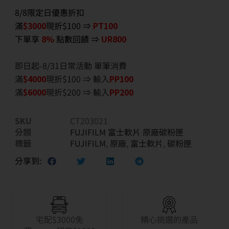
8/8限定日優惠折扣
滿
$3000
現折$100 ⇒
PT100
下單享
8%
點數回饋 ⇒
UR800
即日起-8/31日常活動 單筆消費
滿
$40
00
現折$100 ⇒ 輸入
PP100
滿
$6
000
現折$200 ⇒ 輸入
PP200
SKU
CT203021
分類
FUJIFILM 富士軟片 原廠碳粉匣
標籤
FUJIFILM
,
原廠
,
富士軟片
,
碳粉匣
分享到:
宅配$3000免
精心挑選的產品