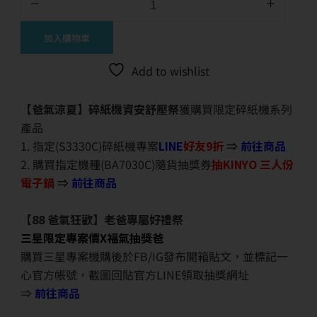
加入購物車
Add to wishlist
【爸氣涼夏】碎紙機資安舒壓祭
獲購買限定碎紙機系列
產品
1. 指定(S3330C)碎紙機專案
LINE
好友9折
⇒
前往商品
2. 購買指定機種(BA7030C)隨貨抽獎券
抽KINYO 三人份
電子鍋
⇒
前往商品
【88 爸氣狂歡】老爸專屬好禮祭
三星限定專案價X福氣抽獎爸
購買三星專案機購後於FB/IG發布開箱貼文，並標記一
心官方帳號，截圖回貼官方LINE領取抽獎網址
⇒
前往商品