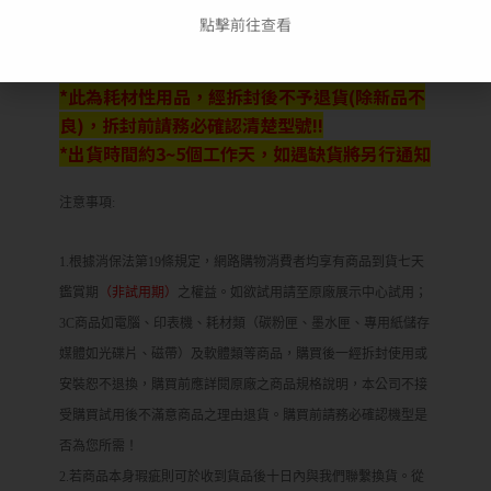
點擊前往查看
*此為耗材性用品，經拆封後不予退貨(除新品不
良)，拆封前請務必確認清楚型號!!
*出貨時間約3~5個工作天，如遇缺貨將另行通知
注意事項:
1.根據消保法第19條規定，網路購物消費者均享有商品到貨七天
鑑賞期
（非試用期）
之權益。如欲試用請至原廠展示中心試用；
3C商品如電腦、印表機、耗材類（碳粉匣、墨水匣、專用紙儲存
媒體如光碟片、磁帶）及軟體類等商品，購買後一經拆封使用或
安裝恕不退換，購買前應詳閱原廠之商品規格說明，本公司不接
受購買試用後不滿意商品之理由退貨。購買前請務必確認機型是
否為您所需！
2.若商品本身瑕疵則可於收到貨品後十日內與我們聯繫換貨。從