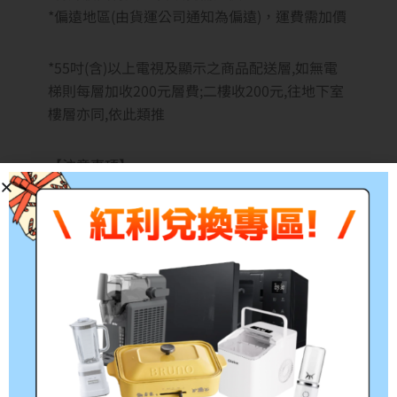
*偏遠地區(由貨運公司通知為偏遠)，運費需加價
*55吋(含)以上電視及顯示之商品配送層,如無電
梯則每層加收200元層費;二樓收200元,往地下室
樓層亦同,依此類推
【注意事項】
偏遠地區請先詢問。
收到商品請仔細檢查外包裝是否完好，若有嚴重
破損請拍照並連繫客服。
拆箱請務必全程錄影，注意避免碰觸、按壓面
板。
※提醒您本商品拆箱過程請自行全程錄影，
外箱如有明顯凹損請拒收。以確保自身權益。