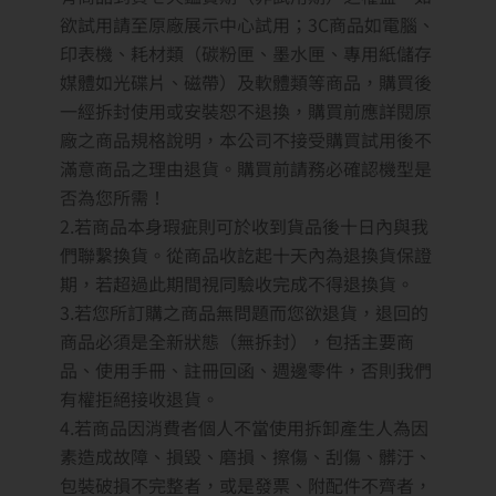
欲試用請至原廠展示中心試用；3C商品如電腦、
印表機、耗材類（碳粉匣、墨水匣、專用紙儲存
媒體如光碟片、磁帶）及軟體類等商品，購買後
一經拆封使用或安裝恕不退換，購買前應詳閱原
廠之商品規格說明，本公司不接受購買試用後不
滿意商品之理由退貨。購買前請務必確認機型是
否為您所需！
2.若商品本身瑕疵則可於收到貨品後十日內與我
們聯繫換貨。從商品收訖起十天內為退換貨保證
期，若超過此期間視同驗收完成不得退換貨。
3.若您所訂購之商品無問題而您欲退貨，退回的
商品必須是全新狀態（無拆封），包括主要商
品、使用手冊、註冊回函、週邊零件，否則我們
有權拒絕接收退貨。
4.若商品因消費者個人不當使用拆卸產生人為因
素造成故障、損毀、磨損、擦傷、刮傷、髒汙、
包裝破損不完整者，或是發票、附配件不齊者，