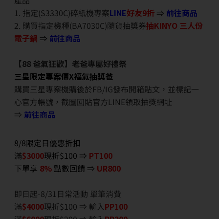
產品
1. 指定(S3330C)碎紙機專案
LINE
好友9折
⇒
前往商品
2. 購買指定機種(BA7030C)隨貨抽獎券
抽KINYO 三人份
電子鍋
⇒
前往商品
【88 爸氣狂歡】老爸專屬好禮祭
三星限定專案價X福氣抽獎爸
購買三星專案機購後於FB/IG發布開箱貼文，並標記一
心官方帳號，截圖回貼官方LINE領取抽獎網址
⇒
前往商品
8/8限定日優惠折扣
滿
$3000
現折$100 ⇒
PT100
下單享
8%
點數回饋 ⇒
UR800
即日起-8/31日常活動 單筆消費
滿
$40
00
現折$100 ⇒ 輸入
PP100