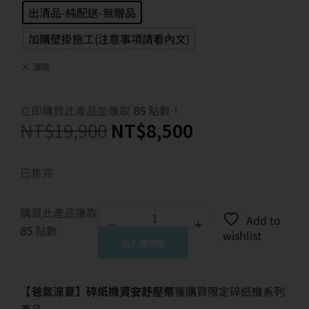
出清品-純配送-無贈品
加購壁掛施工(注意事項請看內文)
清除
立即購買此產品並賺取
85
點數！
NT$
19,900
NT$
8,500
已售完
購買此產品賺取
Add to
85
點數
wishlist
加入購物車
【爸氣涼夏】碎紙機資安舒壓祭
獲購買限定碎紙機系列