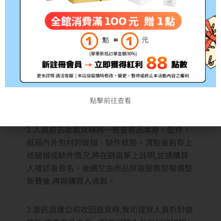
電視商品安裝後.除新品瑕疵外恕不接受退貨若
執意退貨將收取整新用。除了商品本身瑕疵、故
障的因素之外.其原因退貨必酌整新費用如退貨,
請保持箱材內外及商品狀況完好.請勿在箱上用
筆劃記、寫字等。
收取整新費用方法如下:
點擊前往查看
1.人員前去收退貨時將一檢查商品本身、配件、
紙箱內外包材的破損、缺件狀態。清點後若有上
述破損或缺件情況,將在銷退單上註明,並請購買
人確認後簽名·後續交由商品原廠服務部報價整
新費後,再與購買人收取。
2.委託貨運公司收回退貨時,我司理貨人員拆封做