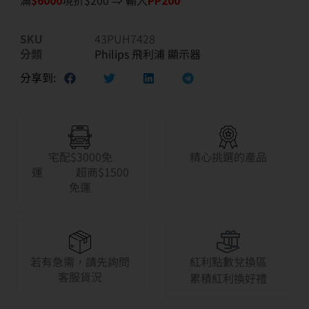
滿
$6
000
現折$200 ⇒ 輸入
PP200
SKU
43PUH7428
分類
Philips 飛利浦 顯示器
分享到:
宅配$3000免
精心挑選的產品
運 超商$1500
免運
若有急需，請先詢問
紅利點數兌換區
客服貨況
累積紅利換好禮