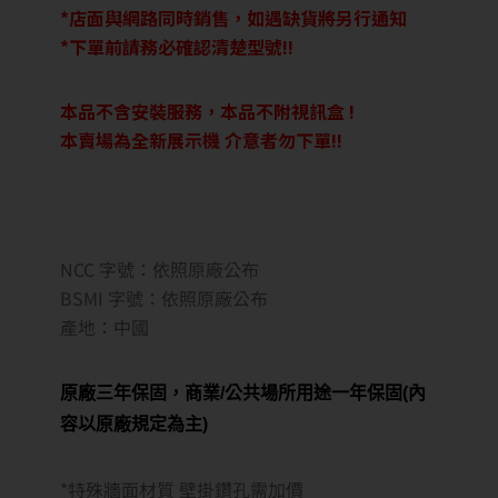
*店面與網路同時銷售，如遇缺貨將另行通知
*下單前請務必確認清楚型號!!
本品不含安裝服務，本品不附視訊盒 !
本賣場為全新展示機 介意者勿下單!!
NCC 字號：依照原廠公布
BSMI 字號：依照原廠公布
產地：中國
原廠三年保固，商業/公共場所用途一年保固(內
容以原廠規定為主)
*特殊牆面材質 壁掛鑽孔需加價