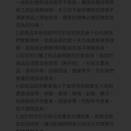
一經拆封使用或安裝恕不退換，購買前應詳閱原
廠之商品規格說明，本公司不接受購買試用後不
滿意商品之理由退貨。購買前請務必確認機型是
否為您所需！
2.若商品本身瑕疵則可於收到貨品後十日內與我
們聯繫換貨。從商品收訖起十天內為退換貨保證
期，若超過此期間視同驗收完成不得退換貨。
3.若您所訂購之商品無問題而您欲退貨，退回的
商品必須是全新狀態（無拆封），包括主要商
品、使用手冊、註冊回函、週邊零件，否則我們
有權拒絕接收退貨。
4.若商品因消費者個人不當使用拆卸產生人為因
素造成故障、損毀、磨損、擦傷、刮傷、髒汙、
包裝破損不完整者，或是發票、附配件不齊者，
恕不接受退貨。
5.由於物流公司每日貨量及交通因素，故無法指
定到貨時間，確切配達時間皆以物流公司實際可