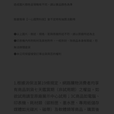
造成圖片顏色呈現略有不同，請以實品顏色為準
臉書搜尋【一心國際科技】會不定時有抽獎活動唷
●以上圖片、敘述、規格、若與原廠所述不符，請以原廠所述為主
●印表機內所附耗材及其他附件，一經拆封，除商品本身有瑕疵，恕
無法辦理退貨
●本公司保留接受訂單出貨與否的權利
1.根據消保法第19條規定，網路購物消費者均享
有商品到貨七天鑑賞期（非試用期）之權益。如
欲試用請至原廠展示中心試用；3C商品如電腦、
印表機、耗材類（碳粉匣、墨水匣、專用紙儲存
媒體如光碟片、磁帶）及軟體類等商品，購買後