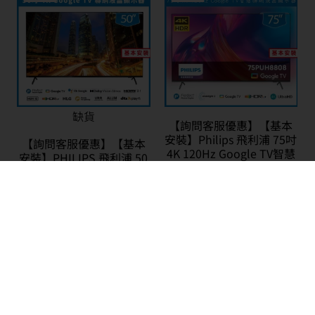
缺貨
【詢問客服優惠】【基本
安裝】Philips 飛利浦 75吋
【詢問客服優惠】【基本
4K 120Hz Google TV智慧
安裝】PHILIPS 飛利浦 50
聯網液晶顯示器
吋 4K Google TV 聯網液晶
75PUH8808
顯示器 50PUH8288
NT$
5,700
–
NT$
54,900
NT$
3,800
–
NT$
13,900
特價
特價