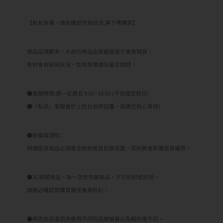
【若有急需，請先確認供貨狀況,再下標購買】
商品品項繁多，大部分商品由原廠直送不會有現貨，
有時會有缺貨狀況，如有急需請先留言詢問！
●客服時間:週一至週五 9:00~18:00 (不含國定假日)
●「私訊」客服會於上班日依序回覆，感謝您耐心等待)
●退換貨須知：
辦理退貨商品必須是全新狀態且包裝完整，否則將會影響退貨權限。
●3C相關商品，為一次性包裝商品，不可拆封或試用，
請務必確認有購買需求後再拆封。
●網頁商品會因為使用不同的品牌螢幕以及解析度不同，