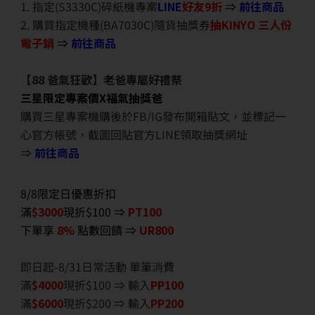
1. 指定(S3330C)碎紙機專案
LINE
好友9折
⇒
前往商品
2. 購買指定機種(BA7030C)隨貨抽獎券
抽KINYO 三人份
電子鍋
⇒
前往商品
【88 爸氣狂歡】老爸專屬好禮祭
三星限定專案價X福氣抽獎爸
購買三星專案機購後於FB/IG發布開箱貼文，並標記一
心官方帳號，截圖回貼官方LINE領取抽獎網址
⇒
前往商品
8/8限定日優惠折扣
滿
$3000
現折$100 ⇒
PT100
下單享
8%
點數回饋 ⇒
UR800
即日起-8/31日常活動 單筆消費
滿
$40
00
現折$100 ⇒ 輸入
PP100
滿
$6
000
現折$200 ⇒ 輸入
PP200