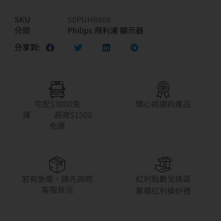
SKU
50PUH8808
分類
Philips 飛利浦 顯示器
分享到:
宅配$3000免
精心挑選的產品
運 超商$1500
免運
若有急需，請先詢問
紅利點數兌換區
客服貨況
累積紅利換好禮