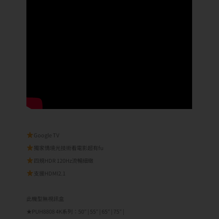
Google TV
獨家情境光技術看電影超有fu
四規HDR 120Hz流暢細緻
支援HDMI2.1
此機型無視訊盒
★PUH8808 4K系列：50″ | 55″ | 65″ | 75″ |