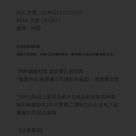
NCC 字號：CCAH22Y10070T6
BSMI 字號：R33037
產地：中國
此商品無視訊盒
原廠三年保固，商業/公共場所用途一年保固(內容以原廠規定為主)
*特殊牆面材質 壁掛鑽孔需加價
*偏遠地區(由貨運公司通知為偏遠)，運費需加價
*50吋(含)以上電視及顯示之商品配送層,如無電
梯則每層加收200元層費;二樓收200元,往地下室
樓層亦同,依此類推
【注意事項】