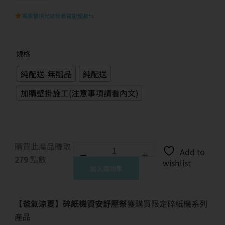
獨家情境光技術看電影超有fu
規格
純配送-無贈品
純配送
加購壁掛施工(注意事項請看內文)
購買此產品賺取
Add to
279
點數
wishlist
加入購物車
【爸氣涼夏】碎紙機資安舒壓祭
獲購買限定碎紙機系列
產品