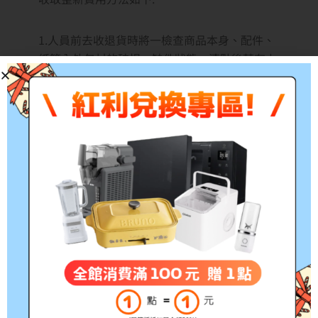
1.人員前去收退貨時將一檢查商品本身、配件、
紙箱內外包材的破損、缺件狀態。清點後若有上
述破損或缺件情況,將在銷退單上註明,並請購買
人確認後簽名·後續交由商品原廠服務部報價整
新費後,再與購買人收取。
2.委託貨運公司收回退貨時,我司理貨人員拆封做
錄影,檢查商品本身、配件紙箱內外包材的破損/
缺件狀態。
清點後若有上述破損或缺件情況,將在退單上註
明,並請購買人確認後簽名。後續交由商品原廠
服務部報價整新費用後,再與購買人收取。