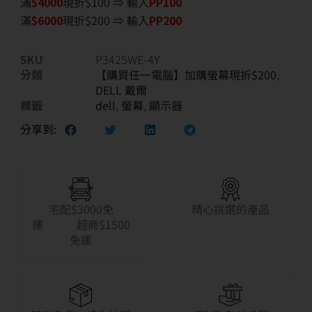
滿
$40
00
現折$100 ⇒ 輸入
PP100
滿
$6
000
現折$200 ⇒ 輸入
PP200
SKU
P3425WE-4Y
分類
【購買任一電腦】加購螢幕現折$200
,
DELL 戴爾
標籤
dell
,
螢幕
,
顯示器
分享到:
宅配$3000免
精心挑選的產品
運 超商$1500
免運