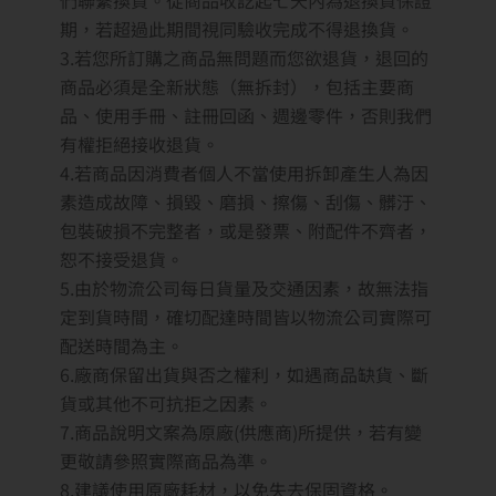
們聯繫換貨。從商品收訖起七天內為退換貨保證
期，若超過此期間視同驗收完成不得退換貨。
3.若您所訂購之商品無問題而您欲退貨，退回的
商品必須是全新狀態（無拆封），包括主要商
品、使用手冊、註冊回函、週邊零件，否則我們
有權拒絕接收退貨。
4.若商品因消費者個人不當使用拆卸產生人為因
素造成故障、損毀、磨損、擦傷、刮傷、髒汙、
包裝破損不完整者，或是發票、附配件不齊者，
恕不接受退貨。
5.由於物流公司每日貨量及交通因素，故無法指
定到貨時間，確切配達時間皆以物流公司實際可
配送時間為主。
6.廠商保留出貨與否之權利，如遇商品缺貨、斷
貨或其他不可抗拒之因素。
7.商品說明文案為原廠(供應商)所提供，若有變
更敬請參照實際商品為準。
8.建議使用原廠耗材，以免失去保固資格。