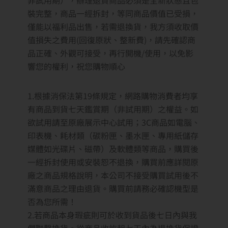
非試用期），辦理退貨商品必須是全新狀態且包
裝完整，商品一經拆封，等同商品價值已受損，
僅能以福利品出售，若需退換貨，我方須收取價
值損失之費用(回復原狀、整新費)，請先確認商
品正確、外觀可接受，再行開機/使用，以免影
響您的權利，祝您購物順心
1.根據消保法第19條規定，網路購物消費者均享
有商品到貨七天鑑賞期（非試用期）之權益。如
欲試用請至原廠展示中心試用；3C商品如電腦、
印表機、耗材類（碳粉匣、墨水匣、專用紙儲存
媒體如光碟片、磁帶）及軟體類等商品，購買後
一經拆封使用或安裝恕不退換，購買前應詳閱原
廠之商品規格說明，本公司不接受購買試用後不
滿意商品之理由退貨。購買前請務必確認機型是
否為您所需！
2.若商品本身瑕疵則可於收到貨品後七日內與我