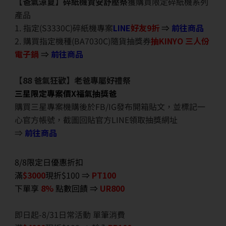
【爸氣涼夏】碎紙機資安舒壓祭
獲購買限定碎紙機系列
產品
1. 指定(S3330C)碎紙機專案
LINE
好友9折
⇒
前往商品
2. 購買指定機種(BA7030C)隨貨抽獎券
抽KINYO 三人份
電子鍋
⇒
前往商品
【88 爸氣狂歡】老爸專屬好禮祭
三星限定專案價X福氣抽獎爸
購買三星專案機購後於FB/IG發布開箱貼文，並標記一
心官方帳號，截圖回貼官方LINE領取抽獎網址
⇒
前往商品
8/8限定日優惠折扣
滿
$3000
現折$100 ⇒
PT100
下單享
8%
點數回饋 ⇒
UR800
即日起-8/31日常活動 單筆消費