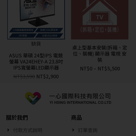
缺貨
桌上型基本安裝(拆箱、定
位、裝機) 顯示器 電視 安
ASUS 華碩 24型IPS 電競
裝
螢幕 VA24EHEY-A 23.8吋
IPS寬螢幕LED顯示器
NT$
0
–
NT$
5,500
NT$
3,590
NT$
2,900
關於我們
商品
付款方式說明
訂單查詢