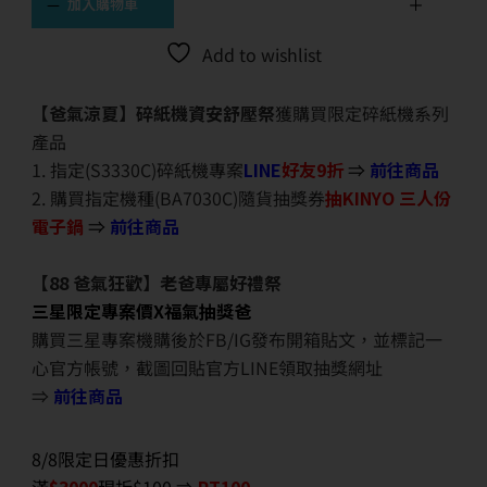
加入購物車
Add to wishlist
【爸氣涼夏】碎紙機資安舒壓祭
獲購買限定碎紙機系列
產品
1. 指定(S3330C)碎紙機專案
LINE
好友9折
⇒
前往商品
2. 購買指定機種(BA7030C)隨貨抽獎券
抽KINYO 三人份
電子鍋
⇒
前往商品
【88 爸氣狂歡】老爸專屬好禮祭
三星限定專案價X福氣抽獎爸
購買三星專案機購後於FB/IG發布開箱貼文，並標記一
心官方帳號，截圖回貼官方LINE領取抽獎網址
⇒
前往商品
8/8限定日優惠折扣