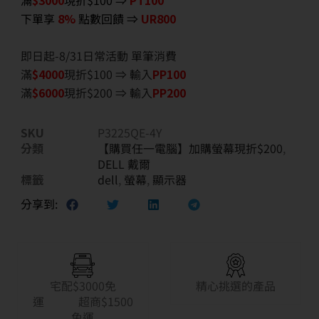
滿
$3000
現折$100 ⇒
PT100
下單享
8%
點數回饋 ⇒
UR800
即日起-8/31日常活動 單筆消費
滿
$40
00
現折$100 ⇒ 輸入
PP100
滿
$6
000
現折$200 ⇒ 輸入
PP200
SKU
P3225QE-4Y
分類
【購買任一電腦】加購螢幕現折$200
,
DELL 戴爾
標籤
dell
,
螢幕
,
顯示器
分享到:
宅配$3000免
精心挑選的產品
運 超商$1500
免運