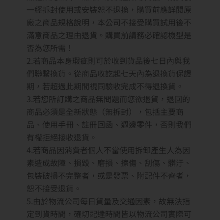
一經拆封使用或安裝恕不退換，購買前應詳閱原
廠之商品規格說明，本公司不接受購買試用後不
滿意商品之理由退貨。購買前請務必確認機型是
否為您所需！
2.若商品本身瑕疵則可於收到貨品後七日內與我
們聯繫換貨。從商品收訖起七天內為退換貨保證
期，若超過此期間視同驗收完成不得退換貨。
3.若您所訂購之商品無問題而您欲退貨，退回的
商品必須是全新狀態（無拆封），包括主要商
品、使用手冊、註冊回函、週邊零件，否則我們
有權拒絕接收退貨。
4.若商品因消費者個人不當使用拆卸產生人為因
素造成故障、損毀、磨損、擦傷、刮傷、髒汙、
包裝破損不完整者，或是發票、附配件不齊者，
恕不接受退貨。
5.由於物流公司每日貨量及交通因素，故無法指
定到貨時間，確切配達時間皆以物流公司實際可