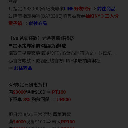
產品
1. 指定(S3330C)碎紙機專案
LINE
好友9折
⇒
前往商品
2. 購買指定機種(BA7030C)隨貨抽獎券
抽KINYO 三人份
電子鍋
⇒
前往商品
【88 爸氣狂歡】老爸專屬好禮祭
三星限定專案價X福氣抽獎爸
購買三星專案機購後於FB/IG發布開箱貼文，並標記一
心官方帳號，截圖回貼官方LINE領取抽獎網址
⇒
前往商品
8/8限定日優惠折扣
滿
$3000
現折$100 ⇒
PT100
下單享
8%
點數回饋 ⇒
UR800
即日起-8/31日常活動 單筆消費
滿
$40
00
現折$100 ⇒ 輸入
PP100