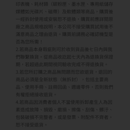
印表機、耗材類（碳粉匣、墨水匣、專用紙儲存
媒體如光碟片、磁帶）及軟體類等商品，購買後
一經拆封使用或安裝恕不退換，購買前應詳閱原
廠之商品規格說明，本公司不接受購買試用後不
滿意商品之理由退貨。購買前請務必確認機型是
否為您所需！
2.若商品本身瑕疵則可於收到貨品後七日內與我
們聯繫換貨。從商品收訖起七天內為退換貨保證
期，若超過此期間視同驗收完成不得退換貨。
3.若您所訂購之商品無問題而您欲退貨，退回的
商品必須是全新狀態（無拆封），包括主要商
品、使用手冊、註冊回函、週邊零件，否則我們
有權拒絕接收退貨。
4.若商品因消費者個人不當使用拆卸產生人為因
素造成故障、損毀、磨損、擦傷、刮傷、髒汙、
包裝破損不完整者，或是發票、附配件不齊者，
恕不接受退貨。