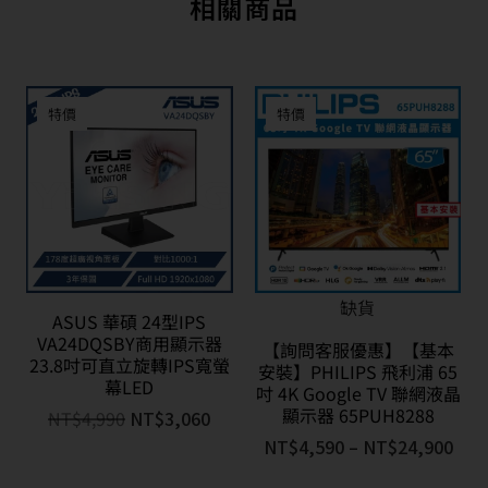
相關商品
特價
特價
缺貨
ASUS 華碩 24型IPS
VA24DQSBY商用顯示器
【詢問客服優惠】【基本
23.8吋可直立旋轉IPS寬螢
安裝】PHILIPS 飛利浦 65
幕LED
吋 4K Google TV 聯網液晶
顯示器 65PUH8288
NT$
4,990
NT$
3,060
NT$
4,590
–
NT$
24,900