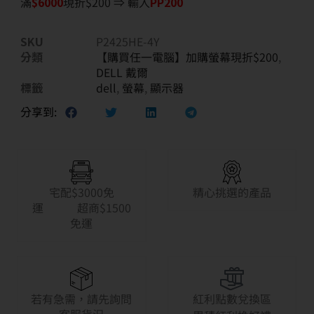
滿
$6
000
現折$200 ⇒ 輸入
PP200
SKU
P2425HE-4Y
分類
【購買任一電腦】加購螢幕現折$200
,
DELL 戴爾
標籤
dell
,
螢幕
,
顯示器
分享到:
宅配$3000免
精心挑選的產品
運 超商$1500
免運
若有急需，請先詢問
紅利點數兌換區