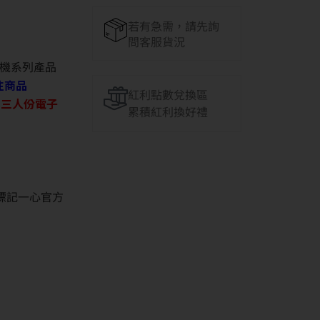
若有急需，請先詢
問客服貨況
機系列產品
往商品
紅利點數兌換區
O 三人份電子
累積紅利換好禮
並標記一心官方