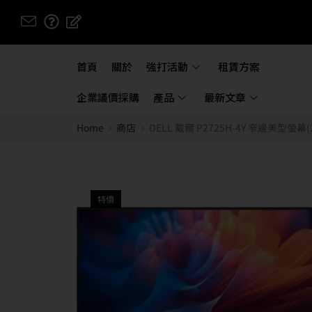
首頁
關於
強打活動
租賃方案
企業議價採購
產品
最新文章
Home
商店
DELL 戴爾 P2725H-4Y 窄邊美型螢幕(27
特價