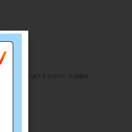
/符合 RoHS 規範/顯示器不含 BFR/PVC (外接纜線