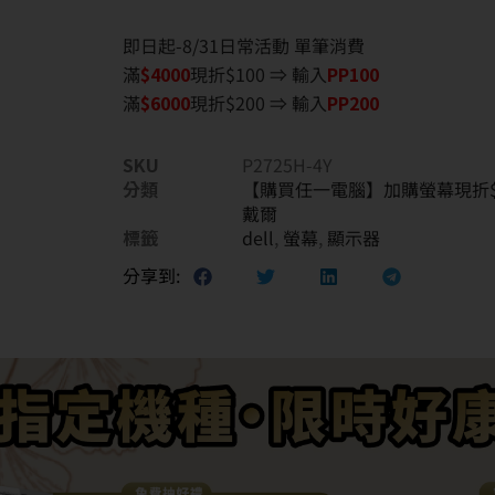
即日起-8/31日常活動 單筆消費
滿
$40
00
現折$100 ⇒ 輸入
PP100
滿
$6
000
現折$200 ⇒ 輸入
PP200
SKU
P2725H-4Y
分類
【購買任一電腦】加購螢幕現折$
戴爾
標籤
dell
,
螢幕
,
顯示器
分享到: