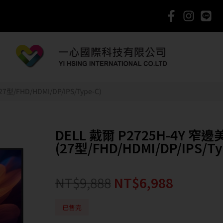
型/FHD/HDMI/DP/IPS/Type-C)
DELL 戴爾 P2725H-4Y 窄
(27型/FHD/HDMI/DP/IPS/Ty
NT$
9,888
NT$
6,988
已售完