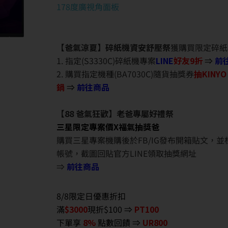
178度廣視角面板
【爸氣涼夏】碎紙機資安舒壓祭
獲購買限定碎紙
1. 指定(S3330C)碎紙機專案
LINE
好友9折
⇒
前
2. 購買指定機種(BA7030C)隨貨抽獎券
抽KINY
鍋
⇒
前往商品
【88 爸氣狂歡】老爸專屬好禮祭
三星限定專案價X福氣抽獎爸
購買三星專案機購後於FB/IG發布開箱貼文，
帳號，截圖回貼官方LINE領取抽獎網址
⇒
前往商品
8/8限定日優惠折扣
滿
$3000
現折$100 ⇒
PT100
下單享
8%
點數回饋 ⇒
UR800