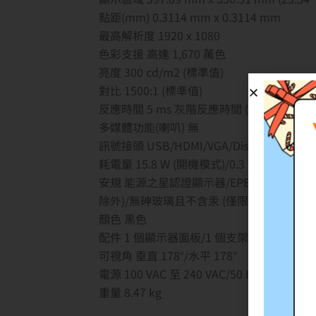
點距(mm) 0.3114 mm x 0.3114 mm
最高解析度 1920 x 1080
色彩支援 高達 1,670 萬色
亮度 300 cd/m2 (標準值)
對比 1500:1 (標準值)
反應時間 5 ms 灰階反應時間 (快速模式)/8
多媒體功能(喇叭) 無
訊號接頭 USB/HDMI/VGA/Display Port
耗電量 15.8 W (開機模式)/0.3 W (待機模式)/
安規 能源之星認證顯示器/EPEAT GOLD/EPEAT 
除外)/無砷玻璃且不含汞 (僅限面板)
顏色 黑色
配件 1 個顯示器面板/1 個支架與底座/1 
可視角 垂直 178°/水平 178°
電源 100 VAC 至 240 VAC/50 Hz 或 60 Hz 
重量 8.47 kg