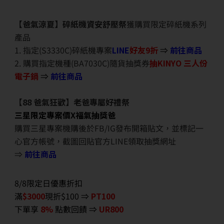
【爸氣涼夏】碎紙機資安舒壓祭
獲購買限定碎紙機系列
產品
1. 指定(S3330C)碎紙機專案
LINE
好友9折
⇒
前往商品
2. 購買指定機種(BA7030C)隨貨抽獎券
抽KINYO 三人份
電子鍋
⇒
前往商品
【88 爸氣狂歡】老爸專屬好禮祭
三星限定專案價X福氣抽獎爸
購買三星專案機購後於FB/IG發布開箱貼文，並標記一
心官方帳號，截圖回貼官方LINE領取抽獎網址
⇒
前往商品
8/8限定日優惠折扣
滿
$3000
現折$100 ⇒
PT100
下單享
8%
點數回饋 ⇒
UR800