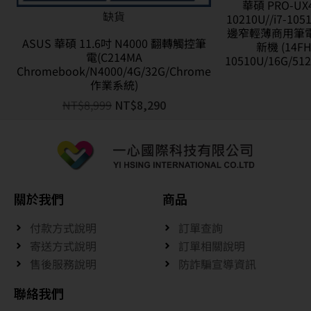
華碩 PRO-UX4
缺貨
10210U//i7-10
邊窄輕薄商用筆電
ASUS 華碩 11.6吋 N4000 翻轉觸控筆
新機 (14FH
電(C214MA
10510U/16G/51
Chromebook/N4000/4G/32G/Chrome
作業系統)
NT$
8,999
NT$
8,290
關於我們
商品
付款方式說明
訂單查詢
寄送方式說明
訂單相關說明
售後服務說明
防詐騙宣導資訊
聯絡我們