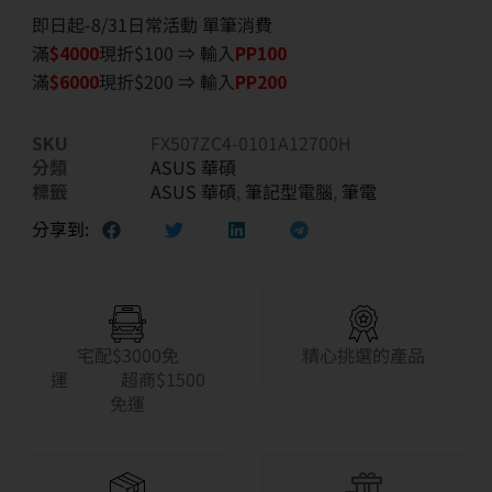
即日起-8/31日常活動 單筆消費
滿
$40
00
現折$100 ⇒ 輸入
PP100
滿
$6
000
現折$200 ⇒ 輸入
PP200
SKU
FX507ZC4-0101A12700H
分類
ASUS 華碩
標籤
ASUS 華碩
,
筆記型電腦
,
筆電
分享到:
宅配$3000免
精心挑選的產品
運 超商$1500
免運