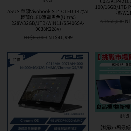
0023K1P42100
100/16GB/1TB P
ASUS 華碩Vivobook S14 OLED 14吋AI
控/W11
輕薄OLED筆電黑色(Ultra5
NT$
65,000
N
228V/32GB/1TB/WIN11/S5406SA-
0038K228V)
NT$
65,000
NT$
41,999
特價
缺貨
【挑戰市場最低價