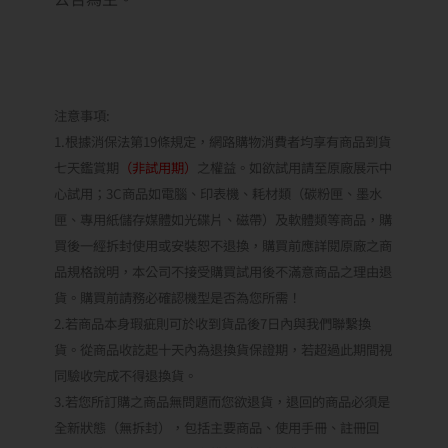
注意事項:
1.根據消保法第19條規定，網路購物消費者均享有商品到貨
七天鑑賞期
（非試用期）
之權益。如欲試用請至原廠展示中
心試用；3C商品如電腦、印表機、耗材類（碳粉匣、墨水
匣、專用紙儲存媒體如光碟片、磁帶）及軟體類等商品，購
買後一經拆封使用或安裝恕不退換，購買前應詳閱原廠之商
品規格說明，本公司不接受購買試用後不滿意商品之理由退
貨。購買前請務必確認機型是否為您所需！
2.若商品本身瑕疵則可於收到貨品後7日內與我們聯繫換
貨。從商品收訖起十天內為退換貨保證期，若超過此期間視
同驗收完成不得退換貨。
3.若您所訂購之商品無問題而您欲退貨，退回的商品必須是
全新狀態（無拆封），包括主要商品、使用手冊、註冊回