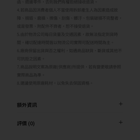
函、週邊零件，否則我們有權拒絕接收退貨。
4.若商品因消費者個人不當使用拆卸產生人為因素造成故
障、損毀、磨損、擦傷、刮傷、髒汙、包裝破損不完整者，
或是發票、附配件不齊者，恕不接受退貨。
5.由於物流公司每日貨量及交通因素，故無法指定到貨時
間，確切配達時間皆以物流公司實際可配送時間為主。
6.廠商保留出貨與否之權利，如遇商品缺貨、斷貨或其他不
可抗拒之因素。
7.商品說明文案為原廠(供應商)所提供，若有變更敬請參照
實際商品為準。
8.建議使用原廠耗材，以免失去保固資格。
額外資訊
評價 (0)