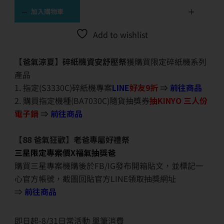
加入購物車
Add to wishlist
【爸氣涼夏】碎紙機資安舒壓祭
獲購買限定碎紙機系列
產品
1. 指定(S3330C)碎紙機專案
LINE
好友9折
⇒
前往商品
2. 購買指定機種(BA7030C)隨貨抽獎券
抽KINYO 三人份
電子鍋
⇒
前往商品
【88 爸氣狂歡】老爸專屬好禮祭
三星限定專案價X福氣抽獎爸
購買三星專案機購後於FB/IG發布開箱貼文，並標記一
心官方帳號，截圖回貼官方LINE領取抽獎網址
⇒
前往商品
即日起-8/31日常活動 單筆消費