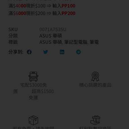
滿$
40
00
現折$100 ⇒ 輸入
PP100
滿$
6
000
現折$200 ⇒ 輸入
PP200
SKU
0071A7535U
分類
ASUS 華碩
標籤
ASUS 華碩
,
筆記型電腦
,
筆電
分享到:
宅配$3000免
精心挑選的產品
運 超商$1500
免運
若有急需，請先詢問
紅利點數兌換區