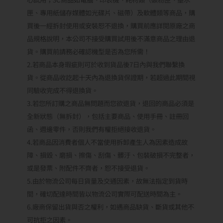
匣、專用紙儲存媒體如光碟片、磁帶）及軟體類等商品，購
買後一經拆封使用或安裝恕不退換，購買前應詳閱原廠之商
品規格說明，本公司不接受購買試用後不滿意商品之理由退
貨。購買前請務必確認機型是否為您所需！
2.若商品本身瑕疵則可於收到貨品後7日內與我們聯繫換
貨。從商品收訖起十天內為退換貨保證期，若超過此期間視
同驗收完成不得退換貨。
3.若您所訂購之商品無問題而您欲退貨，退回的商品必須是
全新狀態（無拆封），包括主要商品、使用手冊、註冊回
函、週邊零件，否則我們有權拒絕接收退貨。
4.若商品因消費者個人不當使用拆卸產生人為因素造成故
障、損毀、磨損、擦傷、刮傷、髒汙、包裝破損不完整者，
或是發票、附配件不齊者，恕不接受退貨。
5.由於物流公司每日貨量及交通因素，故無法指定到貨時
間，確切配達時間皆以物流公司實際可配送時間為主。
6.廠商保留出貨與否之權利，如遇商品缺貨、斷貨或其他不
可抗拒之因素。