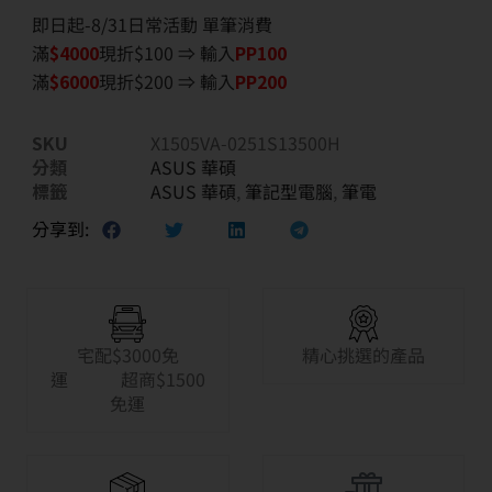
即日起-8/31日常活動 單筆消費
滿
$40
00
現折$100 ⇒ 輸入
PP100
滿
$6
000
現折$200 ⇒ 輸入
PP200
SKU
X1505VA-0251S13500H
分類
ASUS 華碩
標籤
ASUS 華碩
,
筆記型電腦
,
筆電
分享到:
宅配$3000免
精心挑選的產品
運 超商$1500
免運