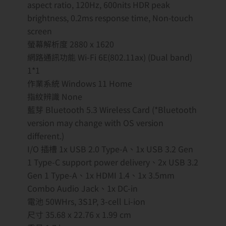
aspect ratio, 120Hz, 600nits HDR peak
brightness, 0.2ms response time, Non-touch
screen
螢幕解析度 2880 x 1620
網路通訊功能 Wi-Fi 6E(802.11ax) (Dual band)
1*1
作業系統 Windows 11 Home
指紋辨識 None
藍芽 Bluetooth 5.3 Wireless Card (*Bluetooth
version may change with OS version
different.)
I/O 插槽 1x USB 2.0 Type-A、1x USB 3.2 Gen
1 Type-C support power delivery、2x USB 3.2
Gen 1 Type-A、1x HDMI 1.4、1x 3.5mm
Combo Audio Jack、1x DC-in
電池 50WHrs, 3S1P, 3-cell Li-ion
尺寸 35.68 x 22.76 x 1.99 cm