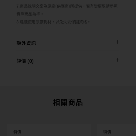
7.商品說明文案為原廠(供應商)所提供，若有變更敬請參照
實際商品為準。
8.建議使用原廠耗材，以免失去保固資格。
額外資訊
評價 (0)
相關商品
特價
特價