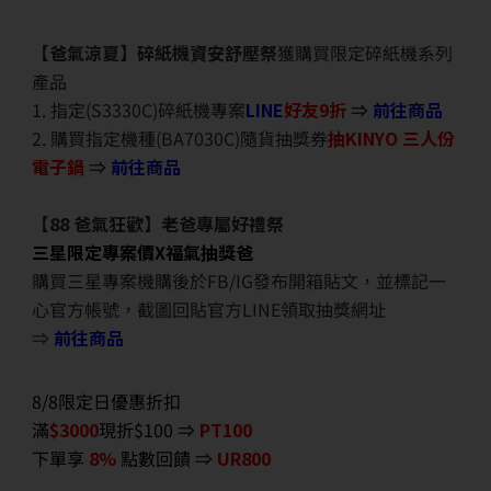
【爸氣涼夏】碎紙機資安舒壓祭
獲購買限定碎紙機系列
產品
1. 指定(S3330C)碎紙機專案
LINE
好友9折
⇒
前往商品
2. 購買指定機種(BA7030C)隨貨抽獎券
抽KINYO 三人份
電子鍋
⇒
前往商品
【88 爸氣狂歡】老爸專屬好禮祭
三星限定專案價X福氣抽獎爸
購買三星專案機購後於FB/IG發布開箱貼文，並標記一
心官方帳號，截圖回貼官方LINE領取抽獎網址
⇒
前往商品
8/8限定日優惠折扣
滿
$3000
現折$100 ⇒
PT100
下單享
8%
點數回饋 ⇒
UR800