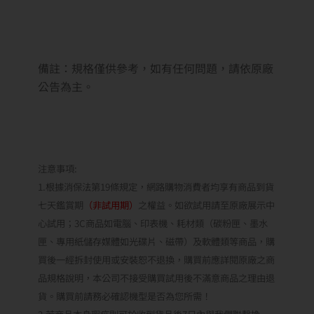
備註：規格僅供參考，如有任何問題，請依原廠
公告為主。
注意事項:
1.根據消保法第19條規定，網路購物消費者均享有商品到貨
七天鑑賞期
（非試用期）
之權益。如欲試用請至原廠展示中
心試用；3C商品如電腦、印表機、耗材類（碳粉匣、墨水
匣、專用紙儲存媒體如光碟片、磁帶）及軟體類等商品，購
買後一經拆封使用或安裝恕不退換，購買前應詳閱原廠之商
品規格說明，本公司不接受購買試用後不滿意商品之理由退
貨。購買前請務必確認機型是否為您所需！