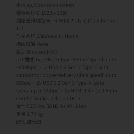
display, Non-touch screen
螢幕解析度 1920 x 1080
網路通訊功能 Wi-Fi 6E(802.11ax) (Dual band)
1*1
作業系統 Windows 11 Home
指紋辨識 None
藍芽 Bluetooth 5.3
I/O 插槽 1x USB 2.0 Type-A (data speed up to
480Mbps)、1x USB 3.2 Gen 1 Type-C with
support for power delivery (data speed up to
5Gbps)、2x USB 3.2 Gen 1 Type-A (data
speed up to 5Gbps)、1x HDMI 1.4、1x 3.5mm
Combo Audio Jack、1x DC-in
電池 50WHrs, 3S1P, 3-cell Li-ion
重量 1.70 kg
顏色 酷玩銀