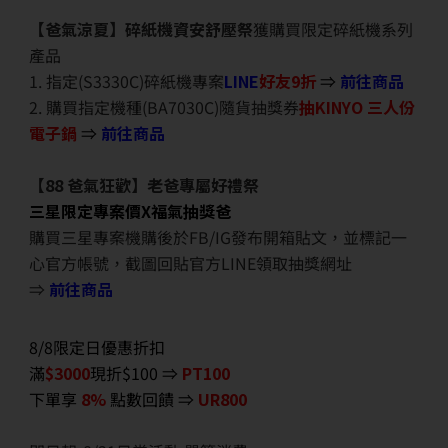
【爸氣涼夏】碎紙機資安舒壓祭
獲購買限定碎紙機系列
產品
1. 指定(S3330C)碎紙機專案
LINE
好友9折
⇒
前往商品
2. 購買指定機種(BA7030C)隨貨抽獎券
抽KINYO 三人份
電子鍋
⇒
前往商品
【88 爸氣狂歡】老爸專屬好禮祭
三星限定專案價X福氣抽獎爸
購買三星專案機購後於FB/IG發布開箱貼文，並標記一
心官方帳號，截圖回貼官方LINE領取抽獎網址
⇒
前往商品
8/8限定日優惠折扣
滿
$3000
現折$100 ⇒
PT100
下單享
8%
點數回饋 ⇒
UR800