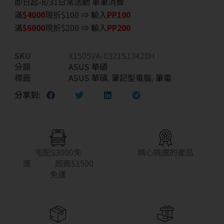
即日起-8/31日常活動 單筆消費
滿
$40
00
現折$100 ⇒ 輸入
PP100
滿
$6
000
現折$200 ⇒ 輸入
PP200
SKU
X1505VA-0321S13420H
分類
ASUS 華碩
標籤
ASUS 華碩
,
筆記型電腦
,
筆電
分享到:
宅配$3000免
精心挑選的產品
運 超商$1500
免運