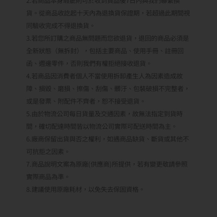
2.若商品本身瑕疵則可於收到貨品後7日內與我們聯繫換
貨。從商品收訖起十天內為退換貨保證期，若超過此期間視
同驗收完成不得退換貨。
3.若您所訂購之商品無問題而您欲退貨，退回的商品必須是
全新狀態（無拆封），包括主要商品、使用手冊、註冊回
函、週邊零件，否則我們有權拒絕接收退貨。
4.若商品因消費者個人不當使用拆卸產生人為因素造成故
障、損毀、磨損、擦傷、刮傷、髒汙、包裝破損不完整者，
或是發票、附配件不齊者，恕不接受退貨。
5.由於物流公司每日貨量及交通因素，故無法指定到貨時
間，確切配達時間皆以物流公司實際可配送時間為主。
6.廠商保留出貨與否之權利，如遇商品缺貨、斷貨或其他不
可抗拒之因素。
7.商品說明文案為原廠(供應商)所提供，若有變更敬請參照
實際商品為準。
8.建議使用原廠耗材，以免失去保固資格。