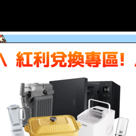
時兼具輕薄機身與豐富功能，為您打造獨特的辦公風格，輕鬆完
自矽谷設計的靈魂
入門價格菁英級享受
度平躺機身設計 ,RJ45混合金材質強化耐用度
5U/16G/512SSD/ax2x2(wifi6E)/51whr/65Wac/W11P/333/1.35
,
您大容量分碟的需求, 雙Dimms 設計 效能提升真easy