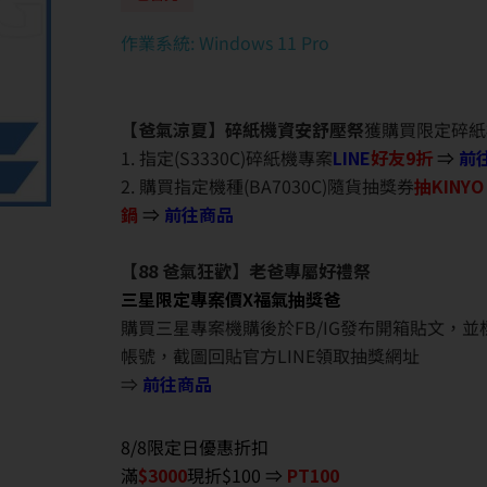
作業系統: Windows 11 Pro
【爸氣涼夏】碎紙機資安舒壓祭
獲購買限定碎紙
1. 指定(S3330C)碎紙機專案
LINE
好友9折
⇒
前
2. 購買指定機種(BA7030C)隨貨抽獎券
抽KINY
鍋
⇒
前往商品
【88 爸氣狂歡】老爸專屬好禮祭
三星限定專案價X福氣抽獎爸
購買三星專案機購後於FB/IG發布開箱貼文，
帳號，截圖回貼官方LINE領取抽獎網址
⇒
前往商品
8/8限定日優惠折扣
滿
$3000
現折$100 ⇒
PT100