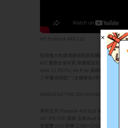
HP ProBook 440 G10
採用強大的處理器搭配超長續航力電池，同
A/C 蓋鋁合金材質,窄邊框設計,HP帶來源
intel 12 代CPU, Wi-fi 6e 高速網路, 
三年電池保固** (主機需為3年保) , 180
440G10/14″FHD 250 nits/HD CAM/i5-133
商用主流 Probook 400 G10 系列
14″ IPS FHD 面板 全新dual type C design 
支援雙 SSD 架構 (2280+2242) , 滿足