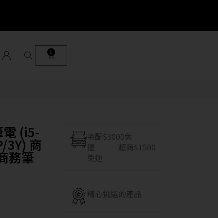
0
電 (i5-
宅配$3000免
/3Y) 商
運 超商$1500
薄商務筆
免運
精心挑選的產品