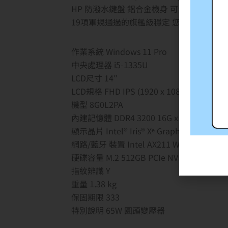
HP 防潑水鍵盤 鋁合金機身 可酒精擦拭100
19項軍規通過的旗艦級穩定 您最佳性價比
作業系統 Windows 11 Pro
中央處理器 i5-1335U
LCD尺寸 14″
LCD規格 FHD IPS (1920 x 1080)霧面 250 ni
機型 8G0L2PA
內建記憶體 DDR4 3200 16G x1 (雙通道, 
顯示晶片 Intel® Iris® Xᵉ Graphics
網路/藍牙 裝置 Intel AX211 Wi-Fi 6E 160 M
硬碟容量 M.2 512GB PCIe NVMe SSD
指紋辨識 Y
重量 1.38 kg
保固期限 333
特別說明 65W 圓頭變壓器