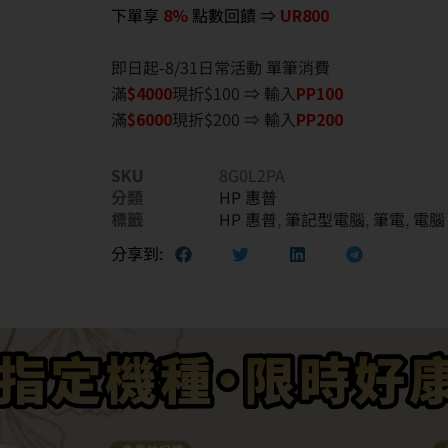
下單享
8%
點數回饋 ⇒
UR800
即日起-8/31日常活動 單筆消費
滿
$40
00
現折$100 ⇒ 輸入
PP100
滿
$6
000
現折$200 ⇒ 輸入
PP200
SKU
8G0L2PA
分類
HP 惠普
標籤
HP 惠普
,
筆記型電腦
,
筆電
,
電腦
分享到: