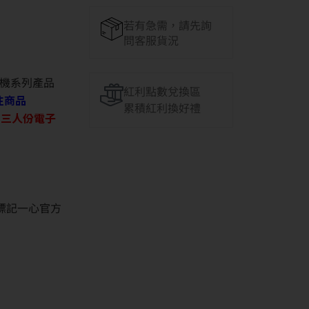
若有急需，請先詢
問客服貨況
機系列產品
紅利點數兌換區
往商品
累積紅利換好禮
O 三人份電子
並標記一心官方