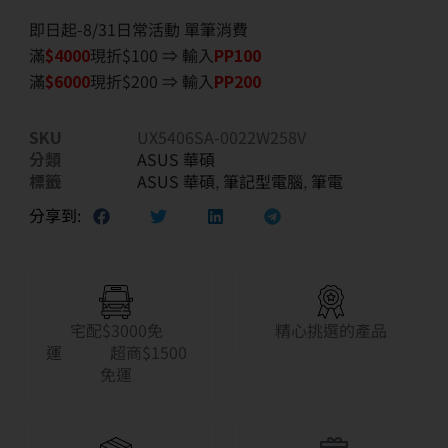
即日起-8/31日常活動 單筆消費
滿
$40
00
現折$100 ⇒ 輸入
PP100
滿
$6
000
現折$200 ⇒ 輸入
PP200
SKU
UX5406SA-0022W258V
分類
ASUS 華碩
標籤
ASUS 華碩
,
筆記型電腦
,
筆電
分享到:
宅配$3000免
精心挑選的產品
運 超商$1500
免運