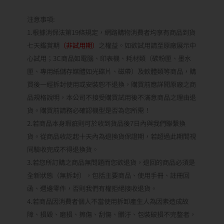
注意事項:
1.根據消保法第19條規定，網路購物消費者均享有商品到貨
七天鑑賞期
（非試用期）
之權益。如欲試用請至原廠展示中
心試用；3C商品如電腦、印表機、耗材類（碳粉匣、墨水
匣、專用紙儲存媒體如光碟片、磁帶）及軟體類等商品，購
買後一經拆封使用或安裝恕不退換，購買前應詳閱原廠之商
品規格說明，本公司不接受購買試用後不滿意商品之理由退
貨。購買前請務必確認機型是否為您所需！
2.若商品本身瑕疵則可於收到貨品後7日內與我們聯繫換
貨。從商品收訖起十天內為退換貨保證期，若超過此期間視
同驗收完成不得退換貨。
3.若您所訂購之商品無問題而您欲退貨，退回的商品必須是
全新狀態（無拆封），包括主要商品、使用手冊、註冊回
函、週邊零件，否則我們有權拒絕接收退貨。
4.若商品因消費者個人不當使用拆卸產生人為因素造成故
障、損毀、磨損、擦傷、刮傷、髒汙、包裝破損不完整者，