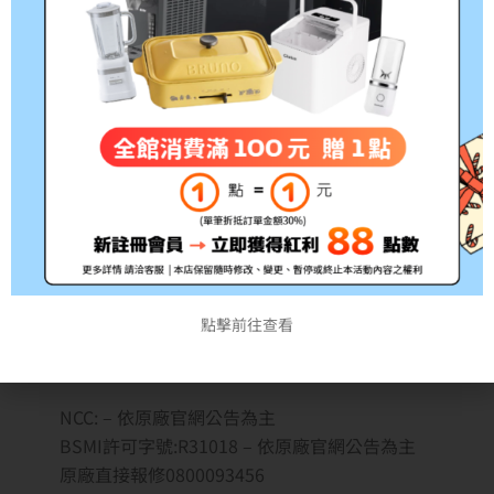
I/O 插槽 1x USB 3.2 Gen 2 Type-A、2x
Thunderbolt 4 supports display / power
delivery、1x HDMI 2.1 TMDS、1x 3.5mm
Combo Audio Jack
電池 72WHrs, 2S2P, 4-cell Li-ion
尺寸 31.03 x 21.47 x 1.19 ~ 1.29 cm
重量 1.2 kg
顏色 暖煦白
隨附配件 附保護袋、無附滑鼠
其它 Backlit Chiclet Keyboard With Copilot
key
網路攝影機 FHD camera with IR function to
點擊前往查看
support Windows Hello
NCC: – 依原廠官網公告為主
BSMI許可字號:R31018 – 依原廠官網公告為主
原廠直接報修0800093456