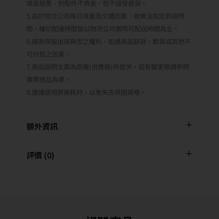
或是發票、附配件不齊者，恕不接受退貨。
5.由於物流公司每日貨量及交通因素，故無法指定到貨時
間，確切配達時間皆以物流公司實際可配送時間為主。
6.廠商保留出貨與否之權利，如遇商品缺貨、斷貨或其他不
可抗拒之因素。
7.商品說明文案為原廠(供應商)所提供，若有變更敬請參照
實際商品為準。
8.建議使用原廠耗材，以免失去保固資格。
額外資訊
評價 (0)