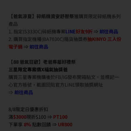
【爸氣涼夏】碎紙機資安舒壓祭
獲購買限定碎紙機系列
產品
1. 指定(S3330C)碎紙機專案
LINE
好友9折
⇒
前往商品
2. 購買指定機種(BA7030C)隨貨抽獎券
抽KINYO 三人份
電子鍋
⇒
前往商品
【88 爸氣狂歡】老爸專屬好禮祭
三星限定專案價X福氣抽獎爸
購買三星專案機購後於FB/IG發布開箱貼文，並標記一
心官方帳號，截圖回貼官方LINE領取抽獎網址
⇒
前往商品
8/8限定日優惠折扣
滿
$3000
現折$100 ⇒
PT100
下單享
8%
點數回饋 ⇒
UR800