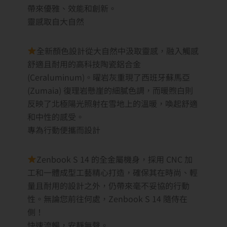
帶來優雅、效能和創新。
靈感取自大自然
全新顏色設計從大自然中汲取靈感，融入觸感
舒適且耐用的高科技陶瓷鋁合金
(Ceraluminum)。曜岩灰重現了西班牙蘇馬亞
(Zumaia) 復理岩懸崖的細膩色調，而暖煦白則
反映了北極陽光照射在雪地上的溫暖，喚起舒適
和中性的感受。
專為行動便攜而設計
Zenbook S 14 的全金屬機身，採用 CNC 加
工和一體成型工藝精心打造，確保其在時尚、輕
量且耐用的設計之外，仍帶來毫不妥協的行動
性。無論您前往何處，Zenbook S 14 隨侍在
側！
快速流暢，安靜無聲。