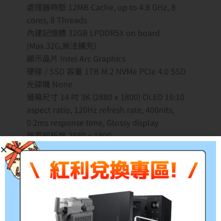
處理器時脈 12MB Cache, up to 4.8 GHz, 8
cores, 8 Threads
內建記憶體 32GB LPDDR5X on board
(Max.32G,無法擴充)
顯示晶片 Intel Arc Graphics
硬碟 / SSD 容量 1TB M.2 NVMe PCIe 4.0 SSD
光碟機 None
螢幕尺寸 14 吋 3K (2880 x 1800) OLED 16:10
aspect ratio, 120Hz refresh rate, 400nits,
0.2ms response time, Glossy display
螢幕解析度 2880 x 1800
網路通訊功能 Wi-Fi 7(802.11be) (Tri-band)2*2
作業系統 Windows 11 Home
指紋辨識 None
藍芽 Bluetooth 5.4 Wireless Card (*Bluetooth
version may change with OS version
different.)