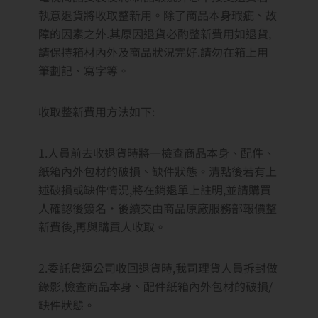
★ 搭載聯發科四核心CPU MT9972
★ 獨家Ambilight情境光技術，沉浸式觀影體驗
★ 支援Airplay2、Dolby Vision Atmos等熱門規
格技術
★ Google TV個人化娛樂系統
★ 超大內存 4G/64G 極速穩定不卡頓
★ 原廠三年保固 專人到府收送
商檢字號：R33037
NCC字號：
此商品無視訊盒
原廠三年保固，商業/公共場所用途一年保固(內
容以原廠規定為主)
*特殊牆面材質 壁掛鑽孔需加價
*偏遠地區(由貨運公司通知為偏遠)，運費需加價