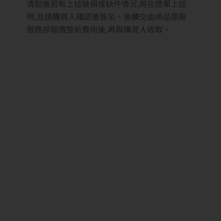
*55吋(含)以上電視及顯示之商品配送層,如無電
梯則每層加收200元層費;二樓收200元,往地下室
樓層亦同,依此類推
【注意事項】
偏遠地區請先詢問。
收到商品請仔細檢查外包裝是否完好，若有嚴重
破損請拍照並連繫客服。
拆箱請務必全程錄影，注意避免碰觸、按壓面
板。
※提醒您本商品拆箱過程請自行全程錄影，
外箱如有明顯凹損請拒收。以確保自身權益。