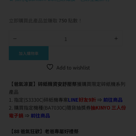
立即購買此產品並賺取
750
點數！
加入購物車
Add to wishlist
【爸氣涼夏】碎紙機資安舒壓祭
獲購買限定碎紙機系列
產品
1. 指定(S3330C)碎紙機專案
LINE
好友9折
⇒
前往商品
2. 購買指定機種(BA7030C)隨貨抽獎券
抽KINYO 三人份
電子鍋
⇒
前往商品
【88 爸氣狂歡】老爸專屬好禮祭