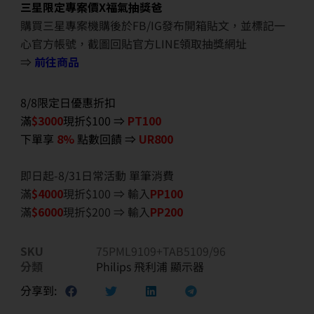
三星限定專案價X福氣抽獎爸
購買三星專案機購後於FB/IG發布開箱貼文，並標記一
心官方帳號，截圖回貼官方LINE領取抽獎網址
⇒
前往商品
8/8限定日優惠折扣
滿
$3000
現折$100 ⇒
PT100
下單享
8%
點數回饋 ⇒
UR800
即日起-8/31日常活動 單筆消費
滿
$40
00
現折$100 ⇒ 輸入
PP100
滿
$6
000
現折$200 ⇒ 輸入
PP200
SKU
75PML9109+TAB5109/96
分類
Philips 飛利浦 顯示器
分享到: