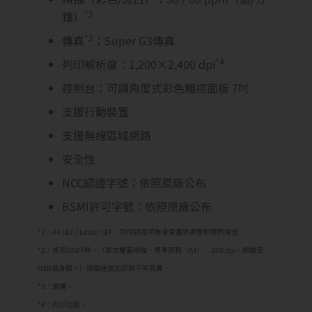
*2
鐘）
*3
傳真
：Super G3傳真
*4
列印解析度：1,200×2,400 dpi
控制台：可調角度式彩色觸控面板 7吋
支援行動裝置
支援無線區域網路
安全性
NCC認證字號：依照原廠公布
BSMI許可字號：依照原廠公布
*1：A4 LEF / Letter LEF。列印速度可能會受畫質調整影響而降低。
*2：使用DADF時。（單次雙面掃描。標準原稿（A4）、200 dpi、掃描至
USB隨身碟。）掃描速度因原稿不同而異。
*3：選購。
*4：列印功能。