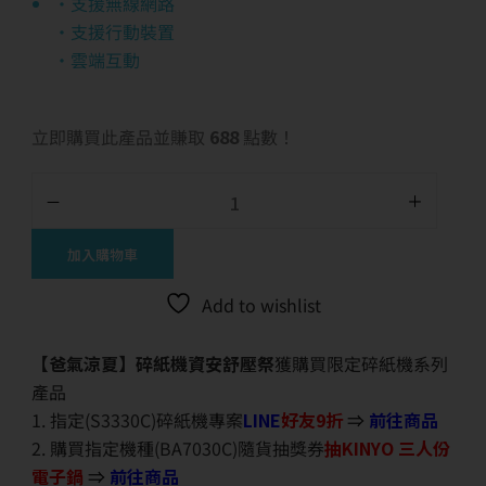
•支援無線網路
•支援行動裝置
•雲端互動
立即購買此產品並賺取
688
點數！
加入購物車
Add to wishlist
【爸氣涼夏】碎紙機資安舒壓祭
獲購買限定碎紙機系列
產品
1. 指定(S3330C)碎紙機專案
LINE
好友9折
⇒
前往商品
2. 購買指定機種(BA7030C)隨貨抽獎券
抽KINYO 三人份
電子鍋
⇒
前往商品