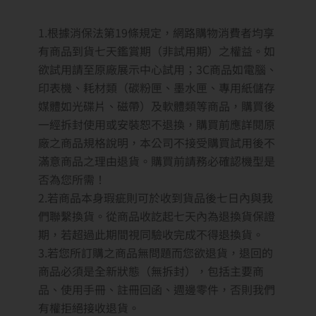
1.根據消保法第19條規定，網路購物消費者均享
有商品到貨七天鑑賞期（非試用期）之權益。如
欲試用請至原廠展示中心試用；3C商品如電腦、
印表機、耗材類（碳粉匣、墨水匣、專用紙儲存
媒體如光碟片、磁帶）及軟體類等商品，購買後
一經拆封使用或安裝恕不退換，購買前應詳閱原
廠之商品規格說明，本公司不接受購買試用後不
滿意商品之理由退貨。購買前請務必確認機型是
否為您所需！
2.若商品本身瑕疵則可於收到貨品後七日內與我
們聯繫換貨。從商品收訖起七天內為退換貨保證
期，若超過此期間視同驗收完成不得退換貨。
3.若您所訂購之商品無問題而您欲退貨，退回的
商品必須是全新狀態（無拆封），包括主要商
品、使用手冊、註冊回函、週邊零件，否則我們
有權拒絕接收退貨。