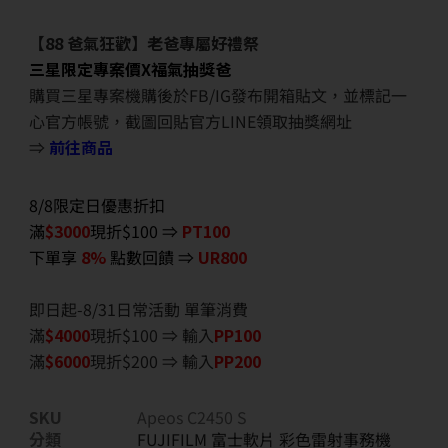
【88 爸氣狂歡】老爸專屬好禮祭
三星限定專案價X福氣抽獎爸
購買三星專案機購後於FB/IG發布開箱貼文，並標記一
心官方帳號，截圖回貼官方LINE領取抽獎網址
⇒
前往商品
8/8限定日優惠折扣
滿
$3000
現折$100 ⇒
PT100
下單享
8%
點數回饋 ⇒
UR800
即日起-8/31日常活動 單筆消費
滿
$40
00
現折$100 ⇒ 輸入
PP100
滿
$6
000
現折$200 ⇒ 輸入
PP200
SKU
Apeos C2450 S
分類
FUJIFILM 富士軟片 彩色雷射事務機